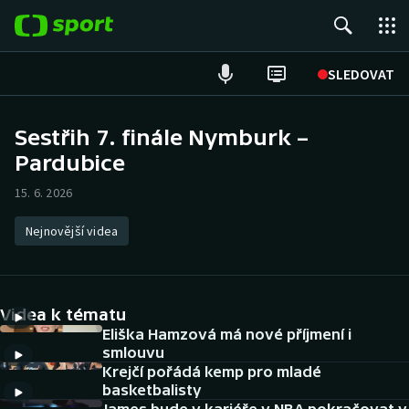
POPULÁRNÍ
SLEDOVAT
Fotbal
Sestřih 7. finále Nymburk –
Pardubice
Hokej
15. 6. 2026
Tenis
Nejnovější videa
Atletika
Cyklistika
Videa k tématu
DALŠÍ SPORTY
Eliška Hamzová má nové příjmení i
smlouvu
Krejčí pořádá kemp pro mladé
Americký fotbal
NEPŘEHLÉDNĚTE
basketbalisty