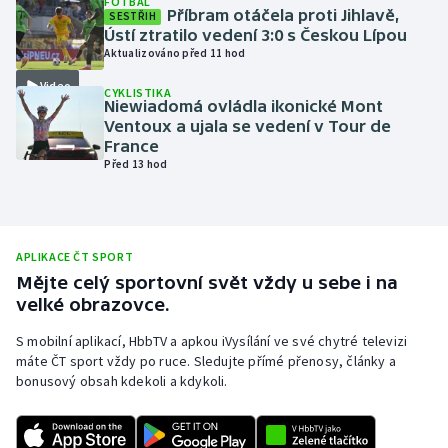
FOTBAL
Příbram otáčela proti Jihlavě,
SESTŘIH
Olympijské hry
Ústí ztratilo vedení 3:0 s Českou Lípou
Aktualizováno před 11 hod
Parasport
Video
CYKLISTIKA
Niewiadomá ovládla ikonické Mont
Plavání
Ventoux a ujala se vedení v Tour de
France
Před 13 hod
Plážový volejbal
Ragby
APLIKACE ČT SPORT
Rychlobruslení
Mějte celý sportovní svět vždy u sebe i na
velké obrazovce.
Rychlostní kanoistika
S mobilní aplikací, HbbTV a apkou iVysílání ve své chytré televizi
máte ČT sport vždy po ruce. Sledujte přímé přenosy, články a
Short track
bonusový obsah kdekoli a kdykoli.
Sportovní střelba