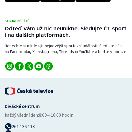
Stolní tenis
Triatlon
SOCIÁLNÍ SÍTĚ
Odteď vám už nic neunikne. Sledujte ČT sport
Veslování
i na dalších platformách.
Nenechte si nikde ujít nejnovější sportovní události. Sledujte nás i
Vodní slalom
na Facebooku, X, Instagramu, Threads či YouTube a buďte v obraze.
Volejbal
Ostatní
Divácké centrum
každý všední den:
8:00—16:00 hodin
261 136 113