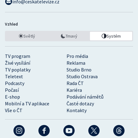
info@ceskatelevize.cz
Vzhled
Světlý
Tmavý
Systém
TV program
Pro média
Živé vysílání
Reklama
TV poplatky
Studio Brno
Teletext
Studio Ostrava
Podcasty
Rada ČT
Počasí
Kariéra
E-shop
Podávání námětů
Mobilní a TV aplikace
Časté dotazy
Vše o ČT
Kontakty