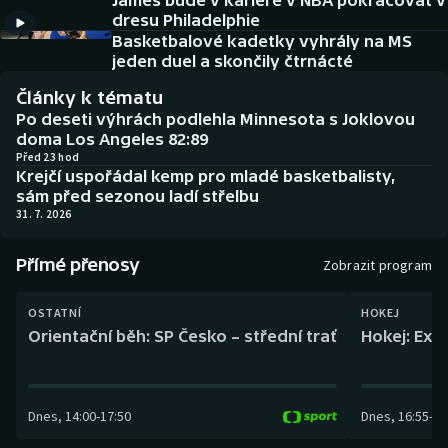
James bude v kariéře v NBA pokračovat v
Baseball a softbal
Soutěže
dresu Philadelphie
Basketbalové kadetky vyhrály na MS
Basketbal
Historické návraty
jeden duel a skončily čtrnácté
Články k tématu
Biatlon
Aplikace ČT sport
Po deseti výhrách podlehla Minnesota s Joklovou
doma Los Angeles 82:89
Boby a skeleton
AZ kvíz
Před 23 hod
Krejčí uspořádal kemp pro mladé basketbalisty,
sám před sezonou ladí střelbu
Box
31. 7. 2026
Curling
Přímé přenosy
Zobrazit program
Dostihy
OSTATNÍ
HOKEJ
Orientační běh: SP Česko – střední trať
Hokej: Exh
Florbal
Futsal
Dnes
,
14:00
-
17:50
Dnes
,
16:55
-
19
Golf