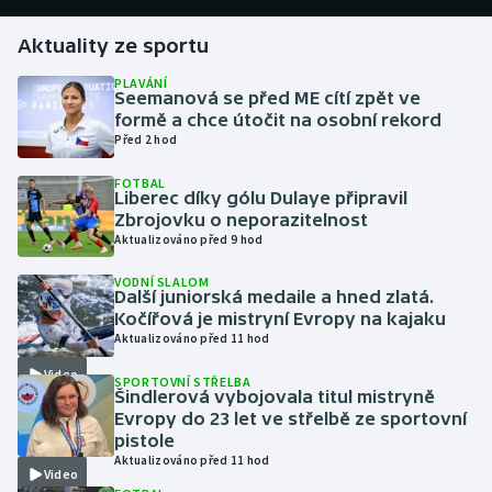
Aktuality ze sportu
Gymnastika
PLAVÁNÍ
Seemanová se před ME cítí zpět ve
Házená
formě a chce útočit na osobní rekord
Před 2 hod
Jezdectví
FOTBAL
Liberec díky gólu Dulaye připravil
Judo
Zbrojovku o neporazitelnost
Aktualizováno před 9 hod
Krasobruslení
VODNÍ SLALOM
Další juniorská medaile a hned zlatá.
Lezení
Kočířová je mistryní Evropy na kajaku
Aktualizováno před 11 hod
Lyže a snowboard
Video
SPORTOVNÍ STŘELBA
Šindlerová vybojovala titul mistryně
Moderní pětiboj
Evropy do 23 let ve střelbě ze sportovní
pistole
Aktualizováno před 11 hod
Motorsport
Video