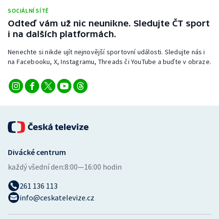
Stolní tenis
SOCIÁLNÍ SÍTĚ
Odteď vám už nic neunikne. Sledujte ČT sport
Triatlon
i na dalších platformách.
Nenechte si nikde ujít nejnovější sportovní události. Sledujte nás i
Veslování
na Facebooku, X, Instagramu, Threads či YouTube a buďte v obraze.
Vodní slalom
Volejbal
Ostatní
Divácké centrum
každý všední den:
8:00—16:00 hodin
261 136 113
info@ceskatelevize.cz