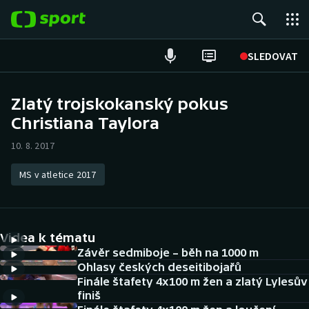
POPULÁRNÍ
SLEDOVAT
Fotbal
Zlatý trojskokanský pokus
Christiana Taylora
Hokej
10. 8. 2017
Tenis
MS v atletice 2017
Atletika
Cyklistika
Videa k tématu
DALŠÍ SPORTY
Závěr sedmiboje – běh na 1000 m
Ohlasy českých deseitibojařů
Finále štafety 4x100 m žen a zlatý Lylesův
Americký fotbal
NEPŘEHLÉDNĚTE
finiš