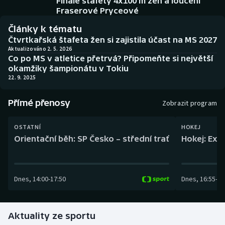
Finále štafety 4x100 m žen a loučení
Baseball a softbal
Soutěže
Fraserové Pryceové
Články k tématu
Basketbal
Historické návraty
Čtvrtkařská štafeta žen si zajistila účast na MS 2027
Aktualizováno 2. 5. 2026
Biatlon
Aplikace ČT sport
Co po MS v atletice přetrvá? Připomeňte si největší
okamžiky šampionátu v Tokiu
22. 9. 2025
Boby a skeleton
AZ kvíz
Přímé přenosy
Box
Zobrazit program
Curling
OSTATNÍ
HOKEJ
Orientační běh: SP Česko – střední trať
Hokej: Exh
Dostihy
Florbal
Dnes
,
14:00
-
17:50
Dnes
,
16:55
-
19
Futsal
Aktuality ze sportu
Golf