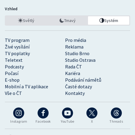
Vzhled
Světlý
Tmavý
Systém
TV program
Pro média
Živé vysílání
Reklama
TV poplatky
Studio Brno
Teletext
Studio Ostrava
Podcasty
Rada ČT
Počasí
Kariéra
E-shop
Podávání námětů
Mobilní a TV aplikace
Časté dotazy
Vše o ČT
Kontakty
Instagram
Facebook
YouTube
X
Threads