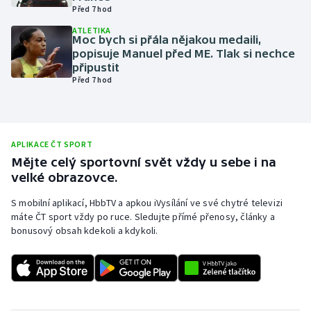
Před 7 hod
Olympijské hry
ATLETIKA
Moc bych si přála nějakou medaili,
Parasport
popisuje Manuel před ME. Tlak si nechce
připustit
Před 7 hod
Plavání
Plážový volejbal
APLIKACE ČT SPORT
Ragby
Mějte celý sportovní svět vždy u sebe i na
velké obrazovce.
Rychlobruslení
S mobilní aplikací, HbbTV a apkou iVysílání ve své chytré televizi
máte ČT sport vždy po ruce. Sledujte přímé přenosy, články a
Rychlostní kanoistika
bonusový obsah kdekoli a kdykoli.
Short track
Sportovní střelba