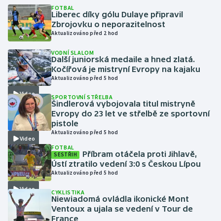
FOTBAL
Liberec díky gólu Dulaye připravil
Gymnastika
Zbrojovku o neporazitelnost
Aktualizováno před 2 hod
Házená
VODNÍ SLALOM
Další juniorská medaile a hned zlatá.
Kočířová je mistryní Evropy na kajaku
Jezdectví
Aktualizováno před 5 hod
Judo
Video
SPORTOVNÍ STŘELBA
Šindlerová vybojovala titul mistryně
Evropy do 23 let ve střelbě ze sportovní
Krasobruslení
pistole
Aktualizováno před 5 hod
Video
Lezení
FOTBAL
Příbram otáčela proti Jihlavě,
SESTŘIH
Ústí ztratilo vedení 3:0 s Českou Lípou
Lyže a snowboard
Aktualizováno před 5 hod
Moderní pětiboj
Video
CYKLISTIKA
Niewiadomá ovládla ikonické Mont
Ventoux a ujala se vedení v Tour de
Motorsport
France