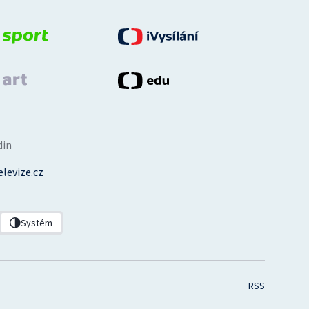
din
levize.cz
Systém
RSS