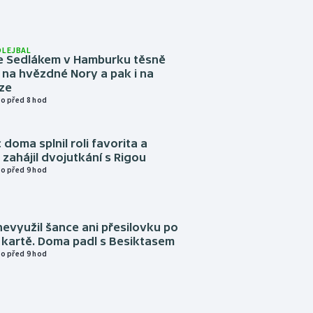
OLEJBAL
e Sedlákem v Hamburku těsně
i na hvězdné Nory a pak i na
ze
o před 8 hod
 doma splnil roli favorita a
zahájil dvojutkání s Rigou
o před 9 hod
evyužil šance ani přesilovku po
 kartě. Doma padl s Besiktasem
o před 9 hod