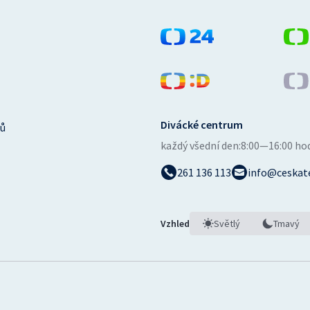
Divácké centrum
ů
každý všední den:
8:00—16:00 ho
261 136 113
info@ceskate
Vzhled
Světlý
Tmavý