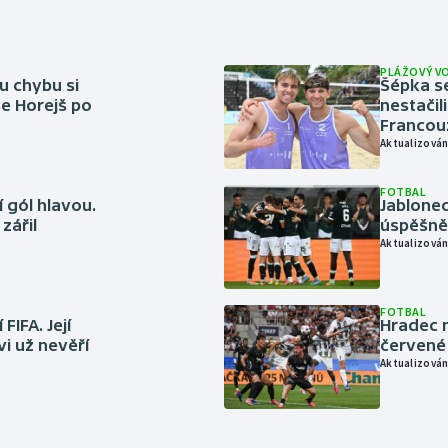
PLÁŽOVÝ V
u chybu si
Šépka s
se Horejš po
nestačil
Francou
Aktualizován
FOTBAL
 gól hlavou.
Jablonec
zářil
úspěšně 
Aktualizován
FOTBAL
FIFA. Její
Hradec n
vi už nevěří
červené
Aktualizován