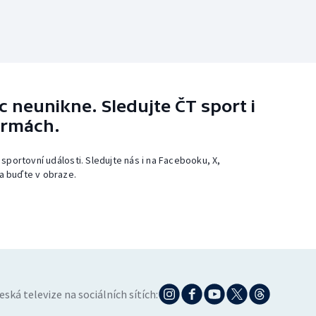
 neunikne. Sledujte ČT sport i
ormách.
 sportovní události. Sledujte nás i na Facebooku, X,
a buďte v obraze.
eská televize na sociálních sítích: