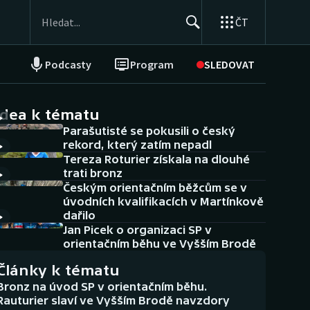
ČT
Podcasty
Program
SLEDOVAT
NEPŘEHLÉDNĚTE
Soutěže
idea k tématu
Parašutisté se pokusili o český
Historické návraty
rekord, který zatím nepadl
Tereza Roturier získala na dlouhé
Aplikace ČT sport
trati bronz
Českým orientačním běžcům se v
AZ kvíz
úvodních kvalifikacích v Martínkově
dařilo
Jan Picek o organizaci SP v
orientačním běhu ve Vyšším Brodě
Články k tématu
Bronz na úvod SP v orientačním běhu.
Rauturier slaví ve Vyšším Brodě navzdory