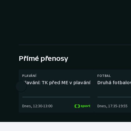
Curling
Dostihy
Florbal
Futsal
Přímé přenosy
Golf
Gymnastika
PLAVÁNÍ
FOTBAL
Plavání: TK před ME v plavání
Druhá fotbalov
Dnes
,
12:30
-
13:00
Dnes
,
17:35
-
19:55