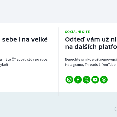
SOCIÁLNÍ SÍTĚ
 sebe i na velké
Odteď vám už nic
na dalších platf
izi máte ČT sport vždy po ruce.
Nenechte si nikde ujít nejnovější
ykoli.
Instagramu, Threads či YouTube 
Č