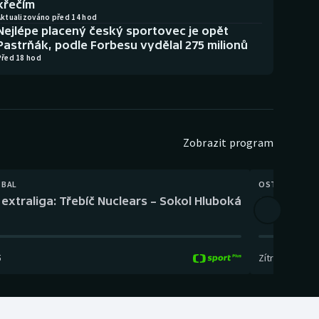
křečím
Aktualizováno před 14 hod
Nejlépe placený český sportovec je opět
Pastrňák, podle Forbesu vydělal 275 milionů
Před 18 hod
Zobrazit program
TBAL
OSTATNÍ
extraliga: Třebíč Nuclears – Sokol Hluboká
Orientační
5
Zítra
,
14:00
-
17