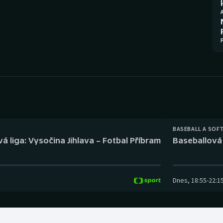
Moderní pětiboj
Triatlon
Motorsport
Veslování
Olympijské hry
Vodní slalom
Parasport
Volejbal
Plavání
Ostatní
Plážový volejbal
BASEBALL A SOF
á liga: Vysočina Jihlava – Fotbal Příbram
Baseballová 
Dnes
,
18:55
-
22:1