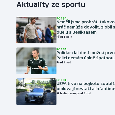
Aktuality ze sportu
FOTBAL
Neměli jsme prohrát, takovo
hráč nemůže dovolit, zlobil 
duelu s Besiktasem
Před 44 min
FOTBAL
Polidar dal dost možná první
Palici nemám úplně špatnou, 
Před 8 hod
FOTBAL
UEFA trvá na bojkotu soutěží 
omluva jí nestačí a Infantino
Aktualizováno před 8 hod