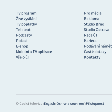
TV program
Pro média
Živé vysílání
Reklama
TV poplatky
Studio Brno
Teletext
Studio Ostrava
Podcasty
Rada ČT
Počasí
Kariéra
E-shop
Podávání námět
Mobilní a TV aplikace
Časté dotazy
Vše o ČT
Kontakty
•
•
•
© Česká televize
English
Ochrana soukromí
Přístupnost