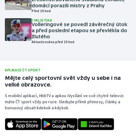
domácí porazili mistry z Prahy
Olympijské hry
Před 10 hod
CYKLISTIKA
Parasport
Volleringové se povedl závěrečný útok
a před poslední etapou se převlékla do
žlutého
Plavání
Aktualizováno před 10 hod
Plážový volejbal
Ragby
APLIKACE ČT SPORT
Mějte celý sportovní svět vždy u sebe i na
Rychlobruslení
velké obrazovce.
S mobilní aplikací, HbbTV a apkou iVysílání ve své chytré televizi
Rychlostní kanoistika
máte ČT sport vždy po ruce. Sledujte přímé přenosy, články a
bonusový obsah kdekoli a kdykoli.
Short track
Sportovní střelba