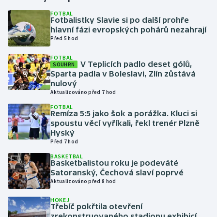
FOTBAL
Fotbalistky Slavie si po další prohře
Gymnastika
hlavní fázi evropských pohárů nezahrají
Před 5 hod
Házená
FOTBAL
V Teplicích padlo deset gólů,
SOUHRN
Jezdectví
Sparta padla v Boleslavi, Zlín zůstává
nulový
Judo
Aktualizováno před 7 hod
FOTBAL
Remíza 5:5 jako šok a porážka. Kluci si
Krasobruslení
spoustu věcí vyříkali, řekl trenér Plzně
Hyský
Lezení
Před 7 hod
BASKETBAL
Lyže a snowboard
Basketbalistou roku je podeváté
Satoranský, Čechová slaví poprvé
Aktualizováno před 8 hod
Moderní pětiboj
HOKEJ
Třebíč pokřtila otevření
Motorsport
zrekonstruovaného stadionu exhibicí,