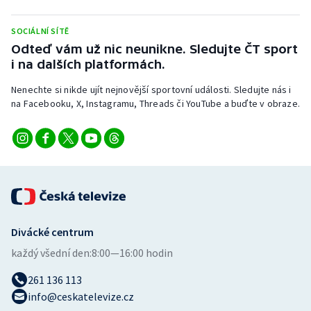
Stolní tenis
SOCIÁLNÍ SÍTĚ
Triatlon
Odteď vám už nic neunikne. Sledujte ČT sport
i na dalších platformách.
Veslování
Nenechte si nikde ujít nejnovější sportovní události. Sledujte nás i
na Facebooku, X, Instagramu, Threads či YouTube a buďte v obraze.
Vodní slalom
Volejbal
Ostatní
Divácké centrum
každý všední den:
8:00—16:00 hodin
261 136 113
info@ceskatelevize.cz