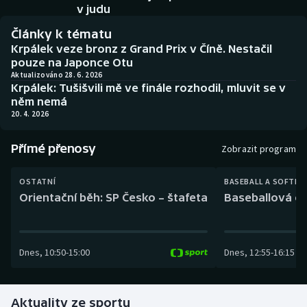
Baseball a softbal
Soutěže
v judu
Články k tématu
Basketbal
Historické návraty
Krpálek veze bronz z Grand Prix v Číně. Nestačil
pouze na Japonce Otu
Biatlon
Aplikace ČT sport
Aktualizováno 28. 6. 2026
Krpálek: Tušišvili mě ve finále rozhodil, mluvit se v
něm nemá
Boby a skeleton
AZ kvíz
20. 4. 2026
Box
Přímé přenosy
Zobrazit program
Curling
OSTATNÍ
BASEBALL A SOFTBA
Orientační běh: SP Česko – štafeta
Baseballová ex
Dostihy
Florbal
Dnes
,
10:50
-
15:00
Dnes
,
12:55
-
16:15
Futsal
Aktuality ze sportu
Golf