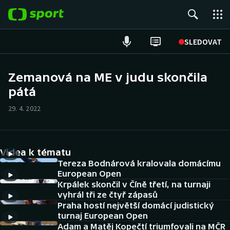
POPULÁRNÍ
SLEDOVAT
Fotbal
Zemanová na ME v judu skončila
pátá
Hokej
29. 4. 2022
Tenis
Atletika
Videa k tématu
Cyklistika
Tereza Bodnárová kralovala domácímu
European Open
Krpálek skončil v Číně třetí, na turnaji
DALŠÍ SPORTY
vyhrál tři ze čtyř zápasů
Praha hostí největší domácí judistický
Americký fotbal
NEPŘEHLÉDNĚTE
turnaj European Open
Adam a Matěj Kopečtí triumfovali na MČR