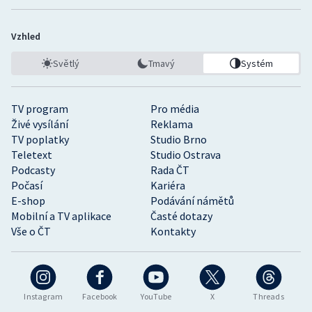
Vzhled
Světlý
Tmavý
Systém
TV program
Pro média
Živé vysílání
Reklama
TV poplatky
Studio Brno
Teletext
Studio Ostrava
Podcasty
Rada ČT
Počasí
Kariéra
E-shop
Podávání námětů
Mobilní a TV aplikace
Časté dotazy
Vše o ČT
Kontakty
Instagram
Facebook
YouTube
X
Threads