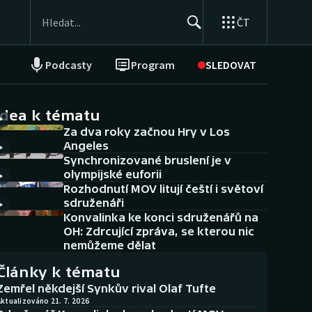
ČT
Podcasty
Program
SLEDOVAT
NEPŘEHLÉDNĚTE
Soutěže
idea k tématu
Za dva roky začnou Hry v Los
Historické návraty
Angeles
Synchronizované bruslení je v
Aplikace ČT sport
olympijské euforii
Rozhodnutí MOV litují čeští i světoví
AZ kvíz
sdruženáři
Konvalinka ke konci sdruženářů na
OH: Zdrcující zpráva, se kterou nic
nemůžeme dělat
Články k tématu
Zemřel někdejší Synkův rival Olaf Tufte
ktualizováno 21. 7. 2026