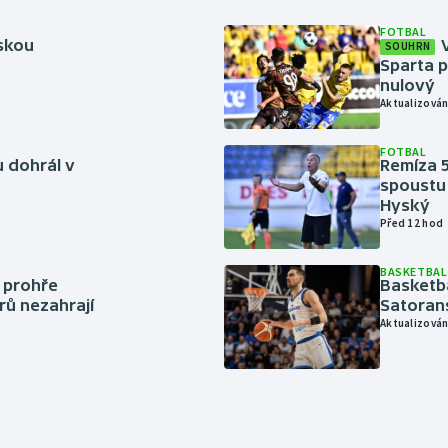
FOTBAL
rskou
SOUHRN
Sparta p
nulový
Aktualizován
FOTBAL
 dohrál v
Remíza 5
spoustu 
Hyský
Před 12 hod
BASKETBAL
í prohře
Basketb
rů nezahrají
Satoran
Aktualizován