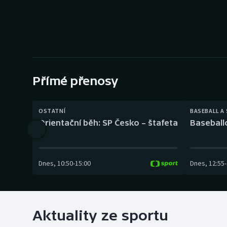
Curling
Dostihy
Florbal
Futsal
Přímé přenosy
Golf
OSTATNÍ
BASEBALL A
Orientační běh: SP Česko – štafeta
Baseball
Gymnastika
Dnes
,
10:50
-
15:00
Dnes
,
12:55
-
Aktuality ze sportu