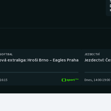
Moderní pětiboj
Triatlon
8
Motorsport
Veslování
Olympijské hry
Vodní slalom
Parasport
Volejbal
Plavání
Ostatní
 SOFTBAL
JEZDECTVÍ
ová extraliga: Hroši Brno – Eagles Praha
Jezdectví: Č
Plážový volejbal
16:15
Dnes
,
14:00
-
19:00