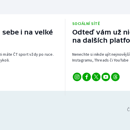
SOCIÁLNÍ SÍTĚ
 sebe i na velké
Odteď vám už nic
na dalších platf
izi máte ČT sport vždy po ruce.
Nenechte si nikde ujít nejnovější
ykoli.
Instagramu, Threads či YouTube 
Č