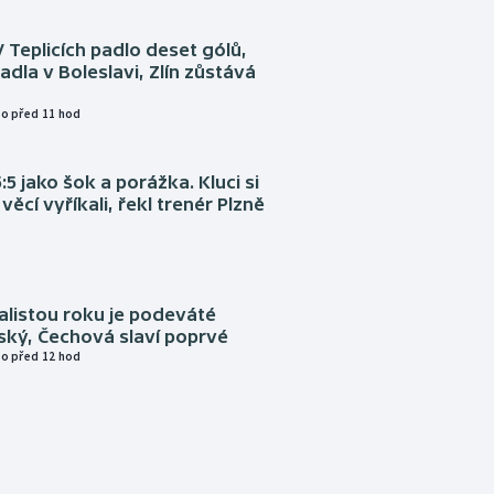
V Teplicích padlo deset gólů,
adla v Boleslavi, Zlín zůstává
o před 11 hod
:5 jako šok a porážka. Kluci si
věcí vyříkali, řekl trenér Plzně
alistou roku je podeváté
ský, Čechová slaví poprvé
o před 12 hod