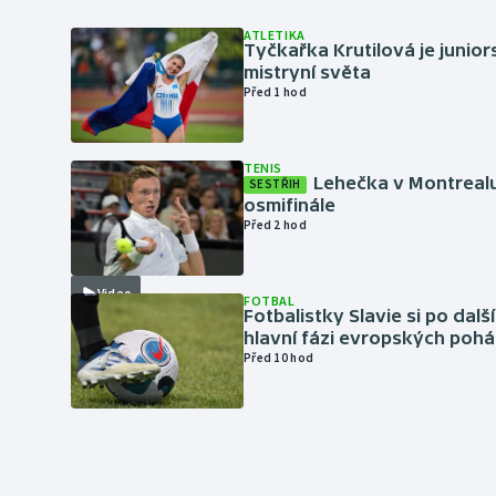
ATLETIKA
Tyčkařka Krutilová je junio
mistryní světa
Před 1 hod
TENIS
Lehečka v Montrealu
SESTŘIH
osmifinále
Před 2 hod
Video
FOTBAL
Fotbalistky Slavie si po dalš
hlavní fázi evropských pohá
Před 10 hod