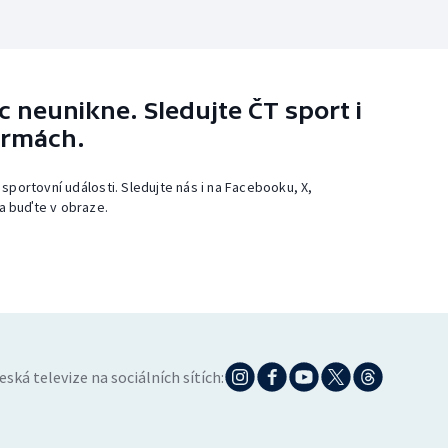
 neunikne. Sledujte ČT sport i
ormách.
 sportovní události. Sledujte nás i na Facebooku, X,
a buďte v obraze.
eská televize na sociálních sítích: