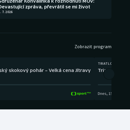
Sdruženář Konvalinka k rozhodnutí MOV:
Devastující zpráva, převrátil se mi život
. 7. 2026
Zobrazit program
TRIATLON
eský skokový pohár – Velká cena Jítravy
Triatlon: XTE
Dnes
,
15:00
-
16:10