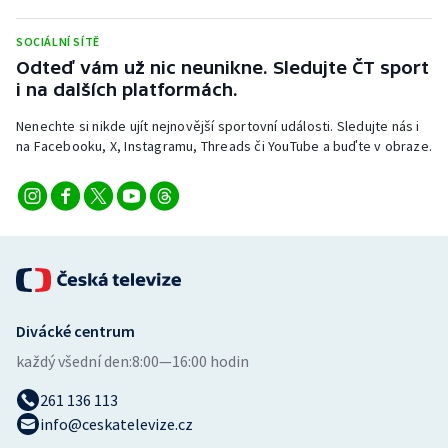
Stolní tenis
SOCIÁLNÍ SÍTĚ
Triatlon
Odteď vám už nic neunikne. Sledujte ČT sport
i na dalších platformách.
Veslování
Nenechte si nikde ujít nejnovější sportovní události. Sledujte nás i
na Facebooku, X, Instagramu, Threads či YouTube a buďte v obraze.
Vodní slalom
Volejbal
Ostatní
Divácké centrum
každý všední den:
8:00—16:00 hodin
261 136 113
info@ceskatelevize.cz