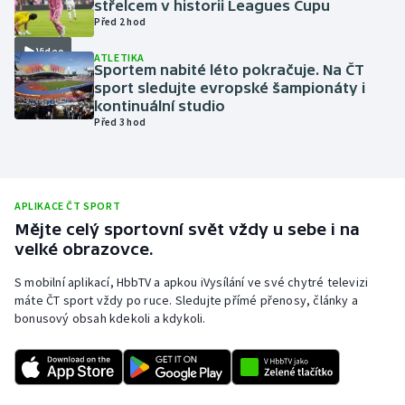
střelcem v historii Leagues Cupu
Před 2 hod
Olympijské hry
Video
ATLETIKA
Parasport
Sportem nabité léto pokračuje. Na ČT
sport sledujte evropské šampionáty i
kontinuální studio
Plavání
Před 3 hod
Plážový volejbal
Ragby
APLIKACE ČT SPORT
Mějte celý sportovní svět vždy u sebe i na
Rychlobruslení
velké obrazovce.
S mobilní aplikací, HbbTV a apkou iVysílání ve své chytré televizi
Rychlostní kanoistika
máte ČT sport vždy po ruce. Sledujte přímé přenosy, články a
bonusový obsah kdekoli a kdykoli.
Short track
Sportovní střelba