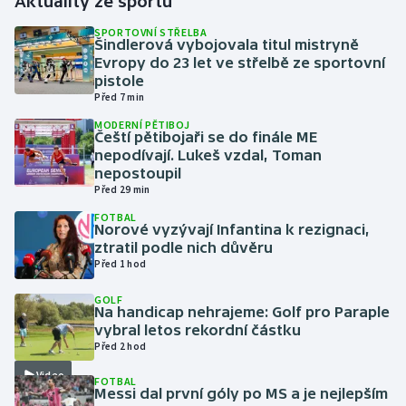
Aktuality ze sportu
SPORTOVNÍ STŘELBA
Gymnastika
Šindlerová vybojovala titul mistryně
Evropy do 23 let ve střelbě ze sportovní
pistole
Házená
Před 7 min
MODERNÍ PĚTIBOJ
Jezdectví
Čeští pětibojaři se do finále ME
nepodívají. Lukeš vzdal, Toman
Judo
nepostoupil
Před 29 min
Krasobruslení
FOTBAL
Norové vyzývají Infantina k rezignaci,
ztratil podle nich důvěru
Lezení
Před 1 hod
GOLF
Lyže a snowboard
Na handicap nehrajeme: Golf pro Paraple
vybral letos rekordní částku
Moderní pětiboj
Před 2 hod
Video
FOTBAL
Motorsport
Messi dal první góly po MS a je nejlepším