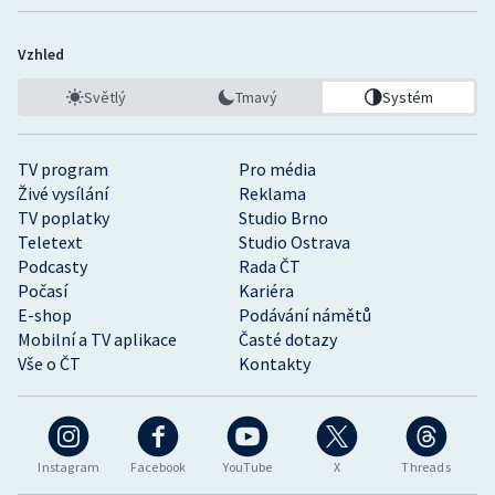
Vzhled
Světlý
Tmavý
Systém
TV program
Pro média
Živé vysílání
Reklama
TV poplatky
Studio Brno
Teletext
Studio Ostrava
Podcasty
Rada ČT
Počasí
Kariéra
E-shop
Podávání námětů
Mobilní a TV aplikace
Časté dotazy
Vše o ČT
Kontakty
Instagram
Facebook
YouTube
X
Threads