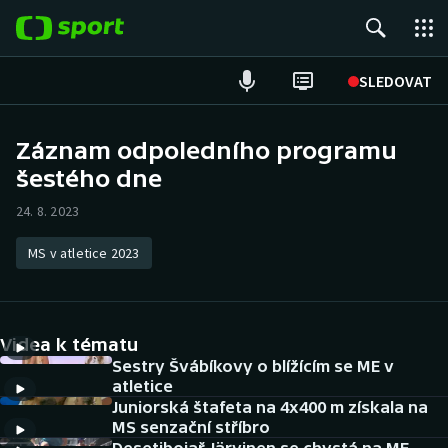
POPULÁRNÍ
SLEDOVAT
Fotbal
Záznam odpoledního programu
šestého dne
Hokej
24. 8. 2023
Tenis
MS v atletice 2023
Atletika
Cyklistika
Videa k tématu
DALŠÍ SPORTY
Sestry Švábíkovy o blížícím se ME v
atletice
Juniorská štafeta na 4x400 m získala na
Americký fotbal
NEPŘEHLÉDNĚTE
MS senzační stříbro