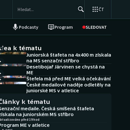
ČT
Podcasty
Program
SLEDOVAT
NEPŘEHLÉDNĚTE
Soutěže
idea k tématu
Juniorská štafeta na 4x400 m získala
Historické návraty
na MS senzační stříbro
Desetibojař Järvinen se chystá na
Aplikace ČT sport
ME
Štefela má před ME velká očekávání
AZ kvíz
České medailové naděje odletěly na
juniorské MS v atletice
Články k tématu
Senzační medaile. Česká smíšená štafeta
získala na juniorském MS stříbro
Aktualizováno před 19 hod
Program ME v atletice