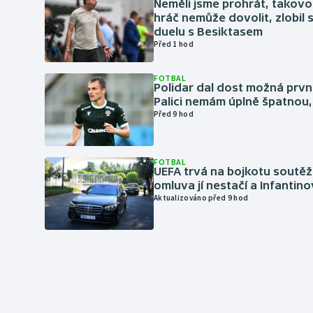
Neměli jsme prohrát, takovo
hráč nemůže dovolit, zlobil 
duelu s Besiktasem
Před 1 hod
FOTBAL
Polidar dal dost možná první
Palici nemám úplně špatnou, 
Před 9 hod
FOTBAL
UEFA trvá na bojkotu soutěží 
omluva jí nestačí a Infantino
Aktualizováno před 9 hod