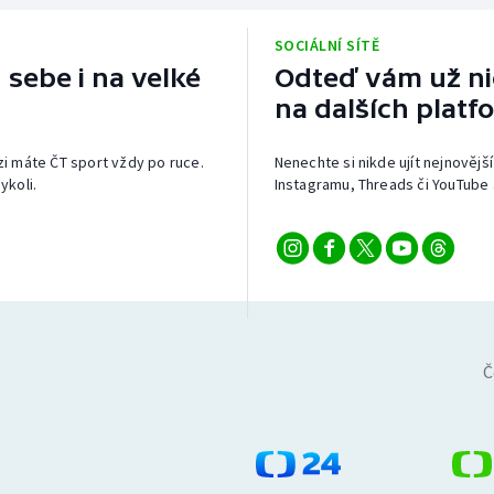
SOCIÁLNÍ SÍTĚ
 sebe i na velké
Odteď vám už nic
na dalších platf
izi máte ČT sport vždy po ruce.
Nenechte si nikde ujít nejnovější
ykoli.
Instagramu, Threads či YouTube 
Č