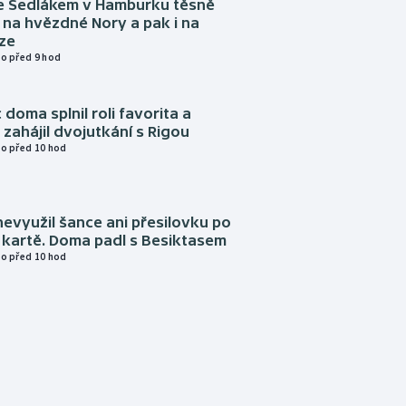
e Sedlákem v Hamburku těsně
i na hvězdné Nory a pak i na
ze
o před 9 hod
 doma splnil roli favorita a
zahájil dvojutkání s Rigou
o před 10 hod
evyužil šance ani přesilovku po
 kartě. Doma padl s Besiktasem
o před 10 hod