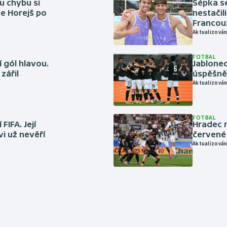
u chybu si
Šépka s
se Horejš po
nestačil
Francou
Aktualizován
FOTBAL
 gól hlavou.
Jablonec
zářil
úspěšně 
Aktualizován
FOTBAL
FIFA. Její
Hradec n
vi už nevěří
červené
Aktualizován