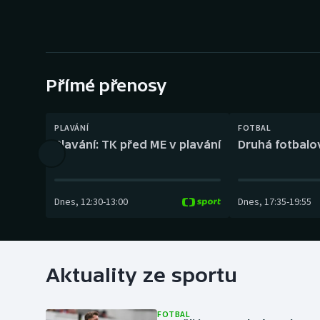
Curling
Dostihy
Florbal
Přímé přenosy
Futsal
PLAVÁNÍ
FOTBAL
Golf
Plavání: TK před ME v plavání
Druhá fotbalov
Gymnastika
Dnes
,
12:30
-
13:00
Dnes
,
17:35
-
19:55
Aktuality ze sportu
FOTBAL