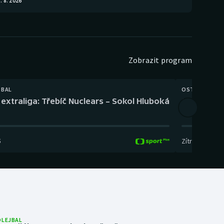
. 8. 2026
Zobrazit program
TBAL
OSTATNÍ
extraliga: Třebíč Nuclears – Sokol Hluboká
Orientační
5
Zítra
,
14:00
-
17
OLEJBAL