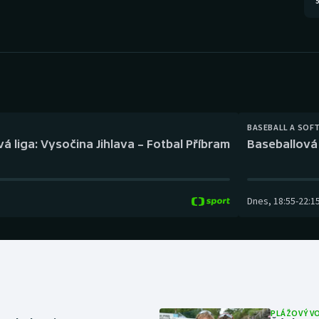
5
Moderní pětiboj
Triatlon
Motorsport
Veslování
Olympijské hry
Vodní slalom
Parasport
Volejbal
BASEBALL A SOF
Plavání
Ostatní
á liga: Vysočina Jihlava – Fotbal Příbram
Baseballová 
Plážový volejbal
Dnes
,
18:55
-
22:1
PLÁŽOVÝ V