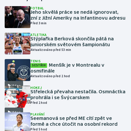
FOTBAL
Jeho skvělá práce se nedá ignorovat,
Gymnastika
zní z Jižní Ameriky na Infantinovu adresu
Před 3 min
Házená
ATLETIKA
Stýplařka Berková skončila pátá na
Jezdectví
juniorském světovém šampionátu
Aktualizováno před 53 min
Judo
TENIS
Menšík je v Montrealu v
SESTŘIH
Krasobruslení
osmifinále
Aktualizováno před 2 hod
Lezení
Video
HOKEJ
Střelecká převaha nestačila. Osmnáctka
Lyže a snowboard
prohrála i se Švýcarskem
Před 2 hod
Moderní pětiboj
Video
PLAVÁNÍ
Seemanová se před ME cítí zpět ve
formě a chce útočit na osobní rekord
Motorsport
Před 5 hod