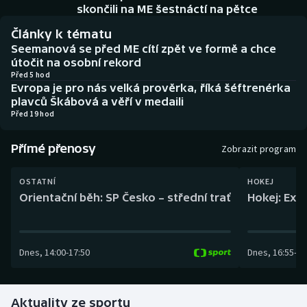
Baseball a softbal
Soutěže
skončili na ME šestnáctí na pětce
Články k tématu
Basketbal
Historické návraty
Seemanová se před ME cítí zpět ve formě a chce
útočit na osobní rekord
Biatlon
Aplikace ČT sport
Před 5 hod
Evropa je pro nás velká prověrka, říká šéftrenérka
plavců Škábová a věří v medaili
Boby a skeleton
AZ kvíz
Před 19 hod
Box
Přímé přenosy
Zobrazit program
Curling
OSTATNÍ
HOKEJ
Orientační běh: SP Česko – střední trať
Hokej: Exh
Dostihy
Florbal
Dnes
,
14:00
-
17:50
Dnes
,
16:55
-
19
Futsal
Aktuality ze sportu
Golf