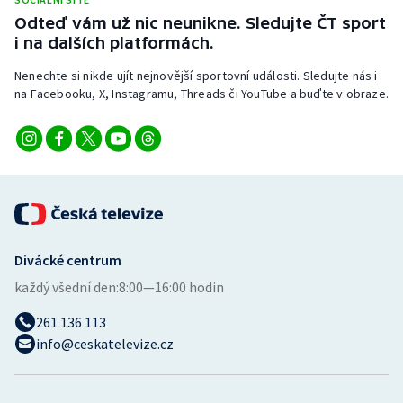
Stolní tenis
Odteď vám už nic neunikne. Sledujte ČT sport
i na dalších platformách.
Triatlon
Nenechte si nikde ujít nejnovější sportovní události. Sledujte nás i
na Facebooku, X, Instagramu, Threads či YouTube a buďte v obraze.
Veslování
Vodní slalom
Volejbal
Ostatní
Divácké centrum
každý všední den:
8:00—16:00 hodin
261 136 113
info@ceskatelevize.cz