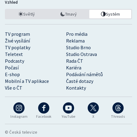
Vzhled
Světlý
Tmavý
Systém
TV program
Pro média
Živé vysílání
Reklama
TV poplatky
Studio Brno
Teletext
Studio Ostrava
Podcasty
Rada ČT
Počasí
Kariéra
E-shop
Podávání námětů
Mobilní a TV aplikace
Časté dotazy
Vše o ČT
Kontakty
Instagram
Facebook
YouTube
X
Threads
© Česká televize