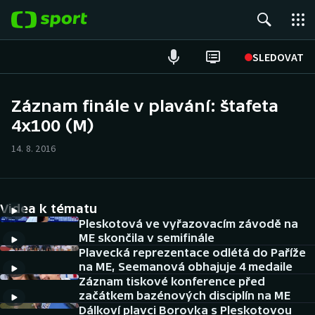
POPULÁRNÍ
SLEDOVAT
Fotbal
Záznam finále v plavání: štafeta
4x100 (M)
Hokej
14. 8. 2016
Tenis
Atletika
Videa k tématu
Cyklistika
Pleskotová ve vyřazovacím závodě na
ME skončila v semifinále
Plavecká reprezentace odlétá do Paříže
DALŠÍ SPORTY
na ME, Seemanová obhajuje 4 medaile
Záznam tiskové konference před
Americký fotbal
NEPŘEHLÉDNĚTE
začátkem bazénových disciplín na ME
Dálkoví plavci Borovka s Pleskotovou