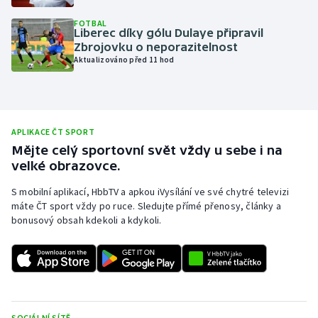
Olympijské hry
FOTBAL
Liberec díky gólu Dulaye připravil
Zbrojovku o neporazitelnost
Parasport
Aktualizováno před 11 hod
Plavání
Plážový volejbal
APLIKACE ČT SPORT
Mějte celý sportovní svět vždy u sebe i na
Ragby
velké obrazovce.
Rychlobruslení
S mobilní aplikací, HbbTV a apkou iVysílání ve své chytré televizi
máte ČT sport vždy po ruce. Sledujte přímé přenosy, články a
bonusový obsah kdekoli a kdykoli.
Rychlostní kanoistika
Short track
Sportovní střelba
SOCIÁLNÍ SÍTĚ