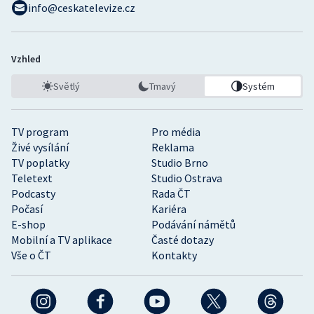
info@ceskatelevize.cz
Vzhled
Světlý
Tmavý
Systém
TV program
Pro média
Živé vysílání
Reklama
TV poplatky
Studio Brno
Teletext
Studio Ostrava
Podcasty
Rada ČT
Počasí
Kariéra
E-shop
Podávání námětů
Mobilní a TV aplikace
Časté dotazy
Vše o ČT
Kontakty