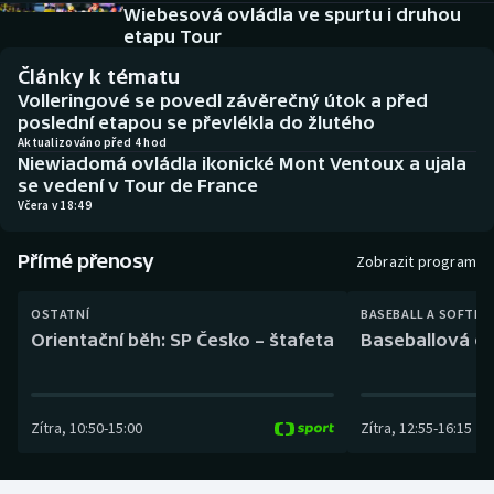
Baseball a softbal
Soutěže
Wiebesová ovládla ve spurtu i druhou
etapu Tour
Basketbal
Historické návraty
Články k tématu
Volleringové se povedl závěrečný útok a před
Biatlon
Aplikace ČT sport
poslední etapou se převlékla do žlutého
Aktualizováno před 4 hod
Niewiadomá ovládla ikonické Mont Ventoux a ujala
Boby a skeleton
AZ kvíz
se vedení v Tour de France
Včera v 18:49
Box
Přímé přenosy
Zobrazit program
Curling
OSTATNÍ
BASEBALL A SOFTBA
Dostihy
Orientační běh: SP Česko – štafeta
Baseballová ex
Florbal
Zítra
,
10:50
-
15:00
Zítra
,
12:55
-
16:15
Futsal
Golf