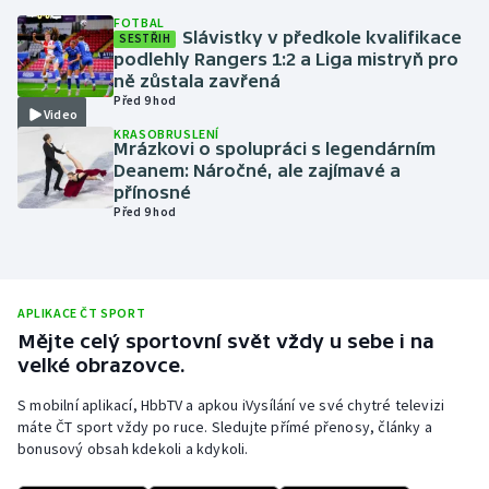
FOTBAL
Olympijské hry
Slávistky v předkole kvalifikace
SESTŘIH
podlehly Rangers 1:2 a Liga mistryň pro
ně zůstala zavřená
Parasport
Před 9 hod
Video
KRASOBRUSLENÍ
Plavání
Mrázkovi o spolupráci s legendárním
Deanem: Náročné, ale zajímavé a
Plážový volejbal
přínosné
Před 9 hod
Ragby
Rychlobruslení
APLIKACE ČT SPORT
Mějte celý sportovní svět vždy u sebe i na
Rychlostní kanoistika
velké obrazovce.
Short track
S mobilní aplikací, HbbTV a apkou iVysílání ve své chytré televizi
máte ČT sport vždy po ruce. Sledujte přímé přenosy, články a
bonusový obsah kdekoli a kdykoli.
Sportovní střelba