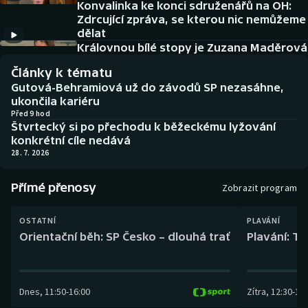
Konvalinka ke konci sdruženářů na OH:
Baseball a softbal
Soutěže
Zdrcující zpráva, se kterou nic nemůžeme
dělat
Basketbal
Historické návraty
Královnou bílé stopy je Zuzana Maděrová
Články k tématu
Biatlon
Aplikace ČT sport
Gutová-Behramiová už do závodů SP nezasáhne,
ukončila kariéru
Boby a skeleton
AZ kvíz
Před 9 hod
Štvrtecký si po přechodu k běžeckému lyžování
konkrétní cíle nedává
Box
28. 7. 2026
Curling
Přímé přenosy
Zobrazit program
Dostihy
OSTATNÍ
PLAVÁNÍ
Orientační běh: SP Česko – dlouhá trať
Plavání: TK
Florbal
Futsal
Dnes
,
11:50
-
16:00
Zítra
,
12:30
-
13:
Golf