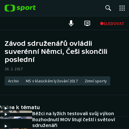
POPULÁRNÍ
SLEDOVAT
Fotbal
Závod sdruženářů ovládli
suverénní Němci, Češi skončili
Hokej
poslední
Tenis
26. 2. 2017
Atletika
Archiv
MS v klasickém lyžování 2017
Zimní sporty
Cyklistika
DALŠÍ SPORTY
Videa k tématu
Běžci na lyžích testovali svůj výkon
Americký fotbal
NEPŘEHLÉDNĚTE
Rozhodnutí MOV litují čeští i světoví
sdruženáři