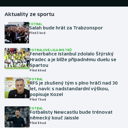
Gymnastika
Aktuality ze sportu
FOTBAL
Házená
Salah bude hrát za Trabzonspor
Před 5 hod
Jezdectví
FOTBALOVÁ LIGA MISTRŮ
Fenerbahce Istanbul zdolalo Štýrský
Judo
Hradec a je blíže případnému duelu se
Spartou
Krasobruslení
Před 6 hod
FOTBAL
Lezení
RFS je zkušený tým s plno hráči nad 30
let, navíc s nadstandardní výškou,
popisuje Kozel
Lyže a snowboard
Před 7 hod
FOTBAL
Moderní pětiboj
Fotbalisty Newcastlu bude trénovat
německý kouč Jaissle
Motorsport
Před 8 hod