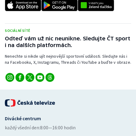
Stolní tenis
Triatlon
SOCIÁLNÍ SÍTĚ
Veslování
Odteď vám už nic neunikne. Sledujte ČT sport
i na dalších platformách.
Vodní slalom
Nenechte si nikde ujít nejnovější sportovní události. Sledujte nás i
Volejbal
na Facebooku, X, Instagramu, Threads či YouTube a buďte v obraze.
Ostatní
Divácké centrum
každý všední den:
8:00—16:00 hodin