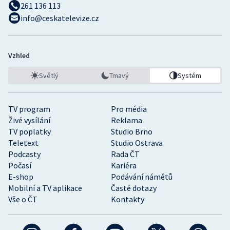
261 136 113
info@ceskatelevize.cz
Vzhled
Světlý
Tmavý
Systém
TV program
Pro média
Živé vysílání
Reklama
TV poplatky
Studio Brno
Teletext
Studio Ostrava
Podcasty
Rada ČT
Počasí
Kariéra
E-shop
Podávání námětů
Mobilní a TV aplikace
Časté dotazy
Vše o ČT
Kontakty