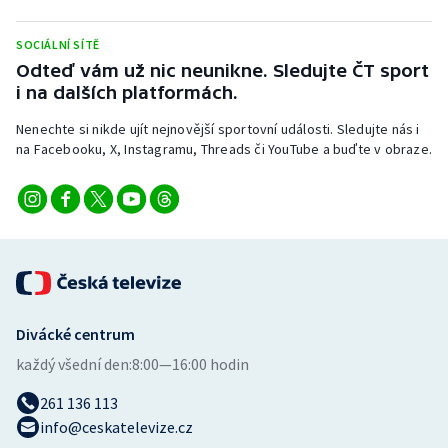
Stolní tenis
SOCIÁLNÍ SÍTĚ
Triatlon
Odteď vám už nic neunikne. Sledujte ČT sport
i na dalších platformách.
Veslování
Nenechte si nikde ujít nejnovější sportovní události. Sledujte nás i
na Facebooku, X, Instagramu, Threads či YouTube a buďte v obraze.
Vodní slalom
Volejbal
Ostatní
Divácké centrum
každý všední den:
8:00—16:00 hodin
261 136 113
info@ceskatelevize.cz