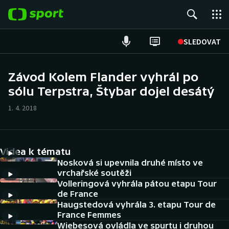
POPULÁRNÍ
SLEDOVAT
Fotbal
Závod Kolem Flander vyhrál po
sólu Terpstra, Štybar dojel desátý
Hokej
1. 4. 2018
Tenis
Atletika
Videa k tématu
Cyklistika
Nosková si upevnila druhé místo ve
vrchařské soutěži
Volleringová vyhrála pátou etapu Tour
DALŠÍ SPORTY
de France
Haugstedová vyhrála 3. etapu Tour de
Americký fotbal
NEPŘEHLÉDNĚTE
France Femmes
Wiebesová ovládla ve spurtu i druhou