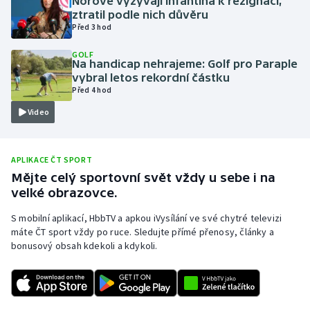
Norové vyzývají Infantina k rezignaci,
ztratil podle nich důvěru
Olympijské hry
Před 3 hod
Parasport
GOLF
Na handicap nehrajeme: Golf pro Paraple
vybral letos rekordní částku
Plavání
Před 4 hod
Video
Plážový volejbal
Ragby
APLIKACE ČT SPORT
Mějte celý sportovní svět vždy u sebe i na
Rychlobruslení
velké obrazovce.
S mobilní aplikací, HbbTV a apkou iVysílání ve své chytré televizi
Rychlostní kanoistika
máte ČT sport vždy po ruce. Sledujte přímé přenosy, články a
bonusový obsah kdekoli a kdykoli.
Short track
Sportovní střelba