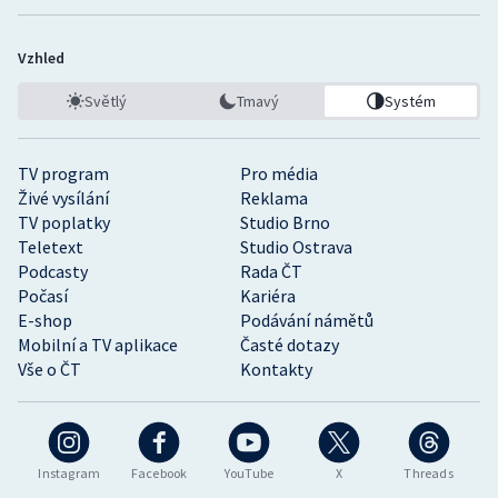
Vzhled
Světlý
Tmavý
Systém
TV program
Pro média
Živé vysílání
Reklama
TV poplatky
Studio Brno
Teletext
Studio Ostrava
Podcasty
Rada ČT
Počasí
Kariéra
E-shop
Podávání námětů
Mobilní a TV aplikace
Časté dotazy
Vše o ČT
Kontakty
Instagram
Facebook
YouTube
X
Threads