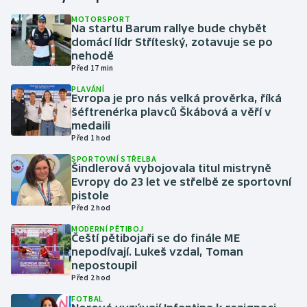
MOTORSPORT
Na startu Barum rallye bude chybět
Gymnastika
domácí lídr Stříteský, zotavuje se po
nehodě
Házená
Před 17 min
PLAVÁNÍ
Jezdectví
Evropa je pro nás velká prověrka, říká
šéftrenérka plavců Škábová a věří v
medaili
Judo
Před 1 hod
SPORTOVNÍ STŘELBA
Krasobruslení
Šindlerová vybojovala titul mistryně
Evropy do 23 let ve střelbě ze sportovní
Lezení
pistole
Před 2 hod
Lyže a snowboard
MODERNÍ PĚTIBOJ
Čeští pětibojaři se do finále ME
nepodívají. Lukeš vzdal, Toman
Moderní pětiboj
nepostoupil
Před 2 hod
Motorsport
FOTBAL