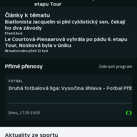
Baseball a softbal
Soutěže
etapu Tour
Články k tématu
Basketbal
Historické návraty
Biatlonista Jacquelin si plní cyklistický sen, čekají
ho dva závody
Biatlon
Aplikace ČT sport
Před 6 hod
Le Courtová-Pienaarová vyhrála po pádu 6. etapu
Tour, Nosková byla v úniku
Boby a skeleton
AZ kvíz
Aktualizováno před 21 hod
Box
Přímé přenosy
Zobrazit program
Curling
FOTBAL
Druhá fotbalová liga: Vysočina Jihlava – Fotbal Příb
Dostihy
Florbal
Dnes
,
17:35
-
19:55
Futsal
Aktuality ze sportu
Golf