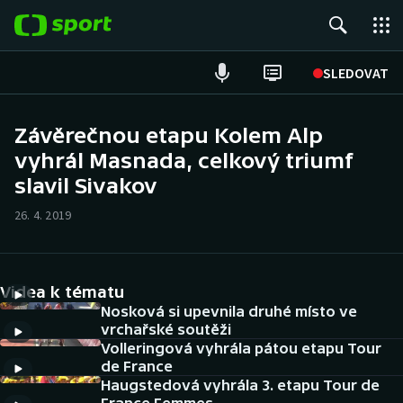
POPULÁRNÍ
SLEDOVAT
Fotbal
Závěrečnou etapu Kolem Alp
vyhrál Masnada, celkový triumf
Hokej
slavil Sivakov
Tenis
26. 4. 2019
Atletika
Cyklistika
Videa k tématu
Nosková si upevnila druhé místo ve
DALŠÍ SPORTY
vrchařské soutěži
Volleringová vyhrála pátou etapu Tour
de France
Americký fotbal
NEPŘEHLÉDNĚTE
Haugstedová vyhrála 3. etapu Tour de