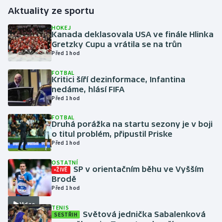
Aktuality ze sportu
Gymnastika
HOKEJ
Kanada deklasovala USA ve finále Hlinka
Gretzky Cupu a vrátila se na trůn
Házená
Před 1 hod
Jezdectví
FOTBAL
Kritici šíří dezinformace, Infantina
nedáme, hlásí FIFA
Judo
Před 1 hod
Krasobruslení
FOTBAL
Druhá porážka na startu sezony je v boji
o titul problém, připustil Priske
Lezení
Před 1 hod
OSTATNÍ
Lyže a snowboard
SP v orientačním běhu ve Vyšším
ŽIVĚ
Brodě
Moderní pětiboj
Před 1 hod
Video
TENIS
Motorsport
Světová jednička Sabalenková
SESTŘIH