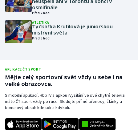
neuspěla ani v Torontu a končí v
osmifinále
Olympijské hry
Před 2 hod
ATLETIKA
Parasport
Tyčkařka Krutilová je juniorskou
mistryní světa
Plavání
Před 3 hod
Plážový volejbal
Ragby
APLIKACE ČT SPORT
Mějte celý sportovní svět vždy u sebe i na
Rychlobruslení
velké obrazovce.
S mobilní aplikací, HbbTV a apkou iVysílání ve své chytré televizi
Rychlostní kanoistika
máte ČT sport vždy po ruce. Sledujte přímé přenosy, články a
bonusový obsah kdekoli a kdykoli.
Short track
Sportovní střelba