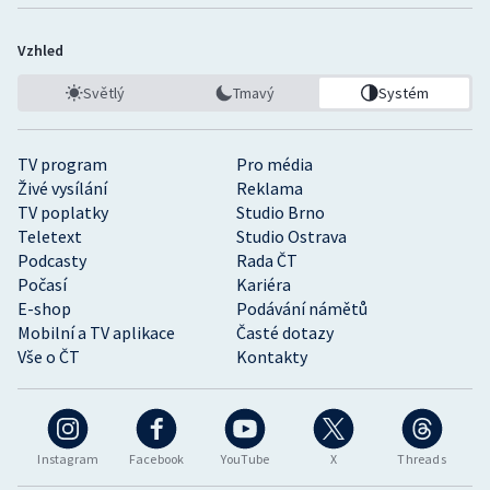
Vzhled
Světlý
Tmavý
Systém
TV program
Pro média
Živé vysílání
Reklama
TV poplatky
Studio Brno
Teletext
Studio Ostrava
Podcasty
Rada ČT
Počasí
Kariéra
E-shop
Podávání námětů
Mobilní a TV aplikace
Časté dotazy
Vše o ČT
Kontakty
Instagram
Facebook
YouTube
X
Threads