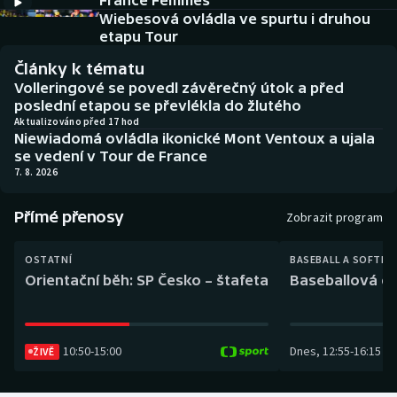
France Femmes
Baseball a softbal
Soutěže
Wiebesová ovládla ve spurtu i druhou
etapu Tour
Basketbal
Historické návraty
Články k tématu
Volleringové se povedl závěrečný útok a před
Biatlon
Aplikace ČT sport
poslední etapou se převlékla do žlutého
Aktualizováno před 17 hod
Niewiadomá ovládla ikonické Mont Ventoux a ujala
Boby a skeleton
AZ kvíz
se vedení v Tour de France
7. 8. 2026
Box
Přímé přenosy
Zobrazit program
Curling
OSTATNÍ
BASEBALL A SOFTBA
Dostihy
Orientační běh: SP Česko – štafeta
Baseballová ex
Florbal
10:50
-
15:00
Dnes
,
12:55
-
16:15
Futsal
ŽIVĚ
Golf