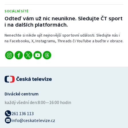
Stolní tenis
SOCIÁLNÍ SÍTĚ
Triatlon
Odteď vám už nic neunikne. Sledujte ČT sport
i na dalších platformách.
Veslování
Nenechte si nikde ujít nejnovější sportovní události. Sledujte nás i
na Facebooku, X, Instagramu, Threads či YouTube a buďte v obraze.
Vodní slalom
Volejbal
Ostatní
Divácké centrum
každý všední den:
8:00—16:00 hodin
261 136 113
info@ceskatelevize.cz