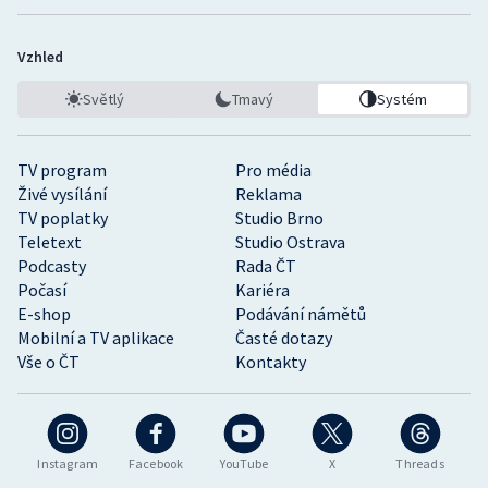
Vzhled
Světlý
Tmavý
Systém
TV program
Pro média
Živé vysílání
Reklama
TV poplatky
Studio Brno
Teletext
Studio Ostrava
Podcasty
Rada ČT
Počasí
Kariéra
E-shop
Podávání námětů
Mobilní a TV aplikace
Časté dotazy
Vše o ČT
Kontakty
Instagram
Facebook
YouTube
X
Threads