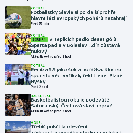
FOTBAL
Fotbalistky Slavie si po další prohře
Gymnastika
hlavní fázi evropských pohárů nezahrají
Před 55 min
Házená
FOTBAL
V Teplicích padlo deset gólů,
SOUHRN
Jezdectví
Sparta padla v Boleslavi, Zlín zůstává
nulový
Judo
Aktualizováno před 2 hod
FOTBAL
Remíza 5:5 jako šok a porážka. Kluci si
Krasobruslení
spoustu věcí vyříkali, řekl trenér Plzně
Hyský
Lezení
Před 2 hod
BASKETBAL
Lyže a snowboard
Basketbalistou roku je podeváté
Satoranský, Čechová slaví poprvé
Aktualizováno před 3 hod
Moderní pětiboj
HOKEJ
Třebíč pokřtila otevření
Motorsport
zrekonstruovaného stadionu exhibicí,