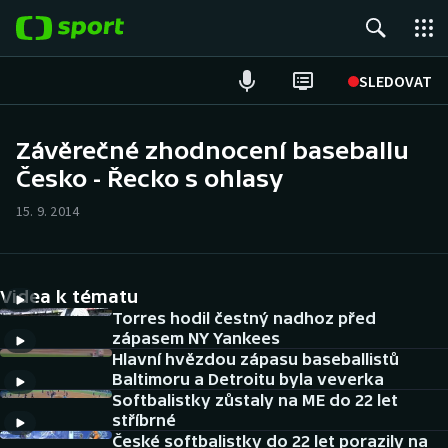
POPULÁRNÍ
SLEDOVAT
Fotbal
Závěrečné zhodnocení baseballu
Česko - Řecko s ohlasy
Hokej
15. 9. 2014
Tenis
Atletika
Videa k tématu
Cyklistika
Torres hodil čestný nadhoz před
zápasem NY Yankees
Hlavní hvězdou zápasu baseballistů
DALŠÍ SPORTY
Baltimoru a Detroitu byla veverka
Softbalistky zůstaly na ME do 22 let
Americký fotbal
NEPŘEHLÉDNĚTE
stříbrné
České softbalistky do 22 let porazily na