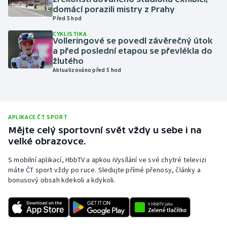
domácí porazili mistry z Prahy
Olympijské hry
Před 5 hod
CYKLISTIKA
Parasport
Volleringové se povedl závěrečný útok
a před poslední etapou se převlékla do
žlutého
Plavání
Aktualizováno před 5 hod
Plážový volejbal
Ragby
APLIKACE ČT SPORT
Mějte celý sportovní svět vždy u sebe i na
Rychlobruslení
velké obrazovce.
S mobilní aplikací, HbbTV a apkou iVysílání ve své chytré televizi
Rychlostní kanoistika
máte ČT sport vždy po ruce. Sledujte přímé přenosy, články a
bonusový obsah kdekoli a kdykoli.
Short track
Sportovní střelba