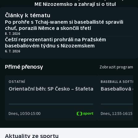
Baseball a softbal
Soutěže
ME Nizozemsko a zahrají si o titul
Články k tématu
Basketbal
Historické návraty
Po prohře s Tchaj-wanem si baseballisté spravili
chuť, porazili Němce a skončili třetí
Biatlon
Aplikace ČT sport
8. 7. 2026
Čeští reprezentanti prohráli na Pražském
baseballovém týdnu s Nizozemskem
Boby a skeleton
AZ kvíz
6. 7. 2026
Box
Přímé přenosy
Zobrazit program
Curling
OSTATNÍ
BASEBALL A SOFTBA
Orientační běh: SP Česko – štafeta
Baseballová ex
Dostihy
Florbal
Dnes
,
10:50
-
15:00
Dnes
,
12:55
-
16:15
Futsal
Aktuality ze sportu
Golf