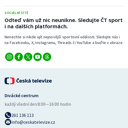
Stolní tenis
SOCIÁLNÍ SÍTĚ
Triatlon
Odteď vám už nic neunikne. Sledujte ČT sport
i na dalších platformách.
Veslování
Nenechte si nikde ujít nejnovější sportovní události. Sledujte nás i
na Facebooku, X, Instagramu, Threads či YouTube a buďte v obraze.
Vodní slalom
Volejbal
Ostatní
Divácké centrum
každý všední den:
8:00—16:00 hodin
261 136 113
info@ceskatelevize.cz