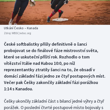
Baseball a softbal
Soutěže
Basketbal
Historické návraty
Biatlon
Aplikace ČT sport
Utkání Česko – Kanada
Zdroj:
WBSC/wbsc.org
Boby a skeleton
AZ kvíz
České softbalistky přišly definitivně o šanci
probojovat se do finálové fáze mistrovství světa,
Box
které se uskuteční příští rok. Rozhodlo o tom
Curling
vítězství Itálie nad Kubou 10:0, po níž
reprezentantky ztratily šanci na to, že obsadí v
Dostihy
domácí základní fázi jedno ze čtyř postupových míst.
Večer pak Češky zakončily základní fázi porážkou
Florbal
1:14 s Kanadou.
Futsal
Češky ukončily základní část s bilancí jedné výhry a čtyř
porážek. O poslední čtvrté postupové místo bojovaly s
Golf