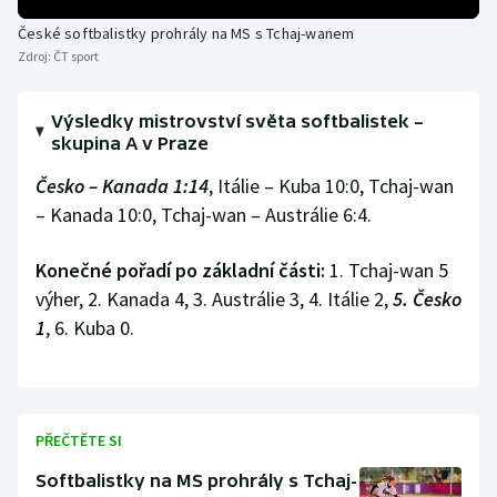
Stolní tenis
České softbalistky prohrály na MS s Tchaj-wanem
Zdroj:
ČT sport
Triatlon
Veslování
Výsledky mistrovství světa softbalistek –
skupina A v Praze
Vodní slalom
Česko – Kanada 1:14
, Itálie – Kuba 10:0, Tchaj-wan
– Kanada 10:0, Tchaj-wan – Austrálie 6:4.
Volejbal
Konečné pořadí po základní části:
1. Tchaj-wan 5
Ostatní
výher, 2. Kanada 4, 3. Austrálie 3, 4. Itálie 2,
5. Česko
1
, 6. Kuba 0.
PŘEČTĚTE SI
Softbalistky na MS prohrály s Tchaj-