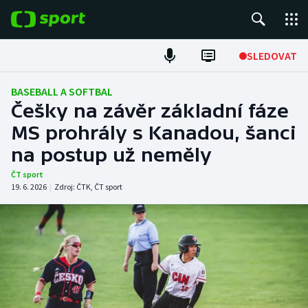
POPULÁRNÍ
SLEDOVAT
Fotbal
BASEBALL A SOFTBAL
Češky na závěr základní fáze
Hokej
MS prohrály s Kanadou, šanci
na postup už neměly
Tenis
ČT sport
Atletika
19. 6. 2026
|
Zdroj:
ČTK
,
ČT sport
Cyklistika
DALŠÍ SPORTY
Americký fotbal
NEPŘEHLÉDNĚTE