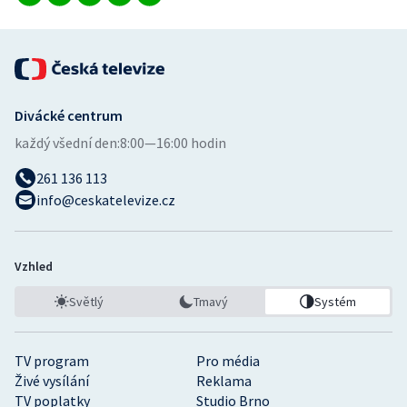
Divácké centrum
každý všední den:
8:00—16:00 hodin
261 136 113
info@ceskatelevize.cz
Vzhled
Světlý
Tmavý
Systém
TV program
Pro média
Živé vysílání
Reklama
TV poplatky
Studio Brno