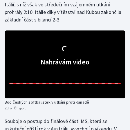
Itálií, s níž však ve středečním vzájemném utkání
prohrály 2:10. Itálie díky vítězství nad Kubou zakončila
Gymnastika
základní část s bilancí 2-3.
Házená
Jezdectví
Judo
Nahrávám video
Krasobruslení
Lezení
Lyže a snowboard
Bod českých softbalistek v utkání proti Kanadě
Zdroj:
ČT sport
Moderní pětiboj
Souboje o postup do finálové části MS, která se
Motorsport
uskuteční příští rok v Austrálii, vyvrcholí o víkendu. V