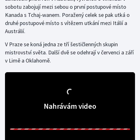
sobotu zabojují mezi sebou o první postupové místo
Olympijské hry
Kanada s Tchaj-wanem. Poražený celek se pak utká o
druhé postupové místo s vítězem utkání mezi Itálií a
Parasport
Austrálií.
Plavání
V Praze se koná jedna ze tří šestičlenných skupin
mistrovství světa. Další dvě se odehrají v červenci a září
Plážový volejbal
v Limě a Oklahomě.
Ragby
Rychlobruslení
Rychlostní kanoistika
Nahrávám video
Short track
Sportovní střelba