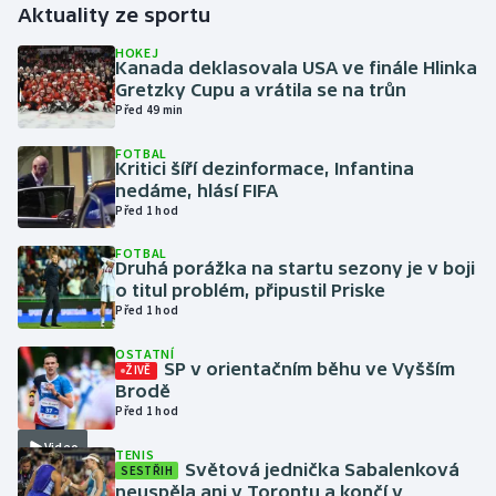
Aktuality ze sportu
Gymnastika
HOKEJ
Kanada deklasovala USA ve finále Hlinka
Gretzky Cupu a vrátila se na trůn
Házená
Před 49 min
FOTBAL
Jezdectví
Kritici šíří dezinformace, Infantina
nedáme, hlásí FIFA
Judo
Před 1 hod
FOTBAL
Krasobruslení
Druhá porážka na startu sezony je v boji
o titul problém, připustil Priske
Před 1 hod
Lezení
OSTATNÍ
Lyže a snowboard
SP v orientačním běhu ve Vyšším
ŽIVĚ
Brodě
Před 1 hod
Moderní pětiboj
Video
TENIS
Světová jednička Sabalenková
SESTŘIH
Motorsport
neuspěla ani v Torontu a končí v