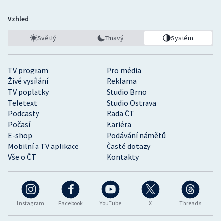
Vzhled
Světlý
Tmavý
Systém
TV program
Pro média
Živé vysílání
Reklama
TV poplatky
Studio Brno
Teletext
Studio Ostrava
Podcasty
Rada ČT
Počasí
Kariéra
E-shop
Podávání námětů
Mobilní a TV aplikace
Časté dotazy
Vše o ČT
Kontakty
Instagram
Facebook
YouTube
X
Threads