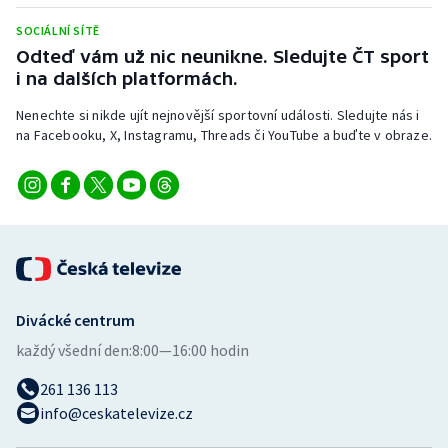
Stolní tenis
SOCIÁLNÍ SÍTĚ
Odteď vám už nic neunikne. Sledujte ČT sport
Triatlon
i na dalších platformách.
Veslování
Nenechte si nikde ujít nejnovější sportovní události. Sledujte nás i
na Facebooku, X, Instagramu, Threads či YouTube a buďte v obraze.
Vodní slalom
Volejbal
Ostatní
Divácké centrum
každý všední den:
8:00—16:00 hodin
261 136 113
info@ceskatelevize.cz