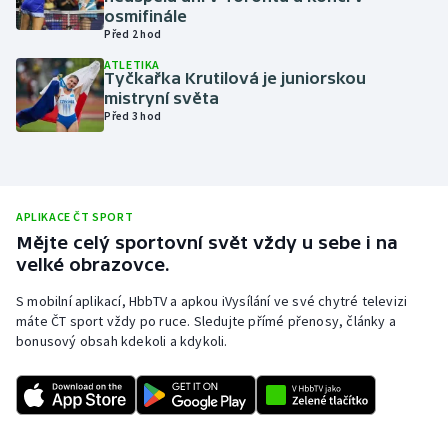
osmifinále
Olympijské hry
Před 2 hod
ATLETIKA
Parasport
Tyčkařka Krutilová je juniorskou
mistryní světa
Před 3 hod
Plavání
Plážový volejbal
APLIKACE ČT SPORT
Ragby
Mějte celý sportovní svět vždy u sebe i na
velké obrazovce.
Rychlobruslení
S mobilní aplikací, HbbTV a apkou iVysílání ve své chytré televizi
Rychlostní kanoistika
máte ČT sport vždy po ruce. Sledujte přímé přenosy, články a
bonusový obsah kdekoli a kdykoli.
Short track
Sportovní střelba