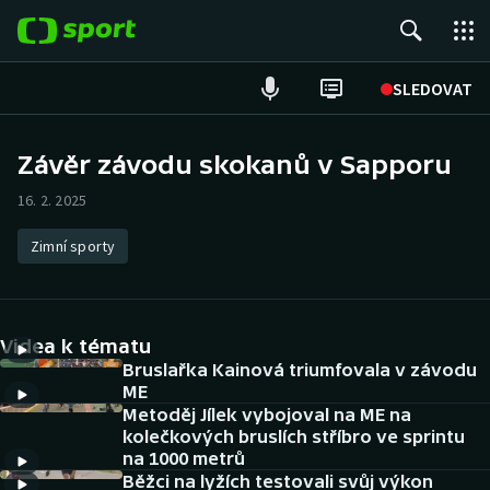
POPULÁRNÍ
SLEDOVAT
Fotbal
Závěr závodu skokanů v Sapporu
Hokej
16. 2. 2025
Tenis
Zimní sporty
Atletika
Videa k tématu
Cyklistika
Bruslařka Kainová triumfovala v závodu
ME
DALŠÍ SPORTY
Metoděj Jílek vybojoval na ME na
kolečkových bruslích stříbro ve sprintu
Americký fotbal
NEPŘEHLÉDNĚTE
na 1000 metrů
Běžci na lyžích testovali svůj výkon