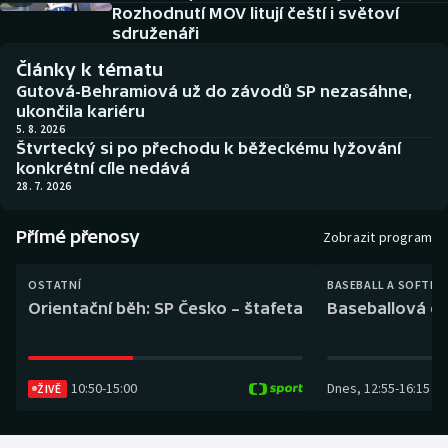
Baseball a softbal
Soutěže
Rozhodnutí MOV litují čeští i světoví
sdruženáři
Basketbal
Historické návraty
Články k tématu
Gutová-Behramiová už do závodů SP nezasáhne,
Biatlon
Aplikace ČT sport
ukončila kariéru
5. 8. 2026
Štvrtecký si po přechodu k běžeckému lyžování
Boby a skeleton
AZ kvíz
konkrétní cíle nedává
28. 7. 2026
Box
Přímé přenosy
Zobrazit program
Curling
OSTATNÍ
BASEBALL A SOFTBA
Dostihy
Orientační běh: SP Česko – štafeta
Baseballová ex
Florbal
10:50
-
15:00
Dnes
,
12:55
-
16:15
ŽIVĚ
Futsal
Golf