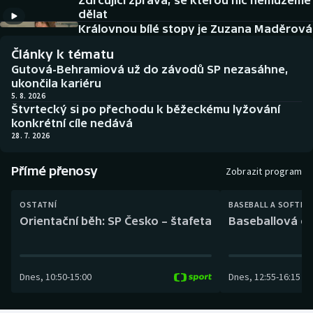
Zdrcující zpráva, se kterou nic nemůžeme
Baseball a softbal
Soutěže
dělat
Královnou bílé stopy je Zuzana Maděrová
Basketbal
Historické návraty
Články k tématu
Gutová-Behramiová už do závodů SP nezasáhne,
Biatlon
Aplikace ČT sport
ukončila kariéru
5. 8. 2026
Štvrtecký si po přechodu k běžeckému lyžování
Boby a skeleton
AZ kvíz
konkrétní cíle nedává
28. 7. 2026
Box
Přímé přenosy
Zobrazit program
Curling
OSTATNÍ
BASEBALL A SOFTBA
Dostihy
Orientační běh: SP Česko – štafeta
Baseballová ex
Florbal
Dnes
,
10:50
-
15:00
Dnes
,
12:55
-
16:15
Futsal
Golf