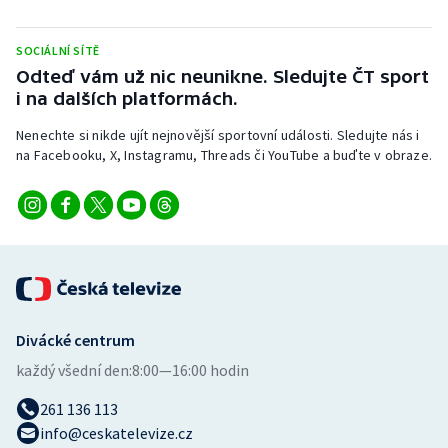
Stolní tenis
SOCIÁLNÍ SÍTĚ
Triatlon
Odteď vám už nic neunikne. Sledujte ČT sport
i na dalších platformách.
Veslování
Nenechte si nikde ujít nejnovější sportovní události. Sledujte nás i
na Facebooku, X, Instagramu, Threads či YouTube a buďte v obraze.
Vodní slalom
Volejbal
Ostatní
Divácké centrum
každý všední den:
8:00—16:00 hodin
261 136 113
info@ceskatelevize.cz