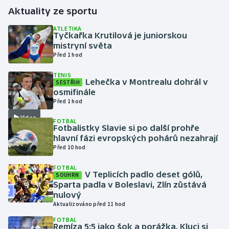
Aktuality ze sportu
Gymnastika
ATLETIKA
Tyčkařka Krutilová je juniorskou
mistryní světa
Házená
Před 1 hod
Jezdectví
TENIS
Lehečka v Montrealu dohrál v
SESTŘIH
osmifinále
Judo
Před 1 hod
Video
Krasobruslení
FOTBAL
Fotbalistky Slavie si po další prohře
hlavní fázi evropských pohárů nezahrají
Lezení
Před 10 hod
FOTBAL
Lyže a snowboard
V Teplicích padlo deset gólů,
SOUHRN
Sparta padla v Boleslavi, Zlín zůstává
Moderní pětiboj
nulový
Aktualizováno před 11 hod
Motorsport
FOTBAL
Remíza 5:5 jako šok a porážka. Kluci si