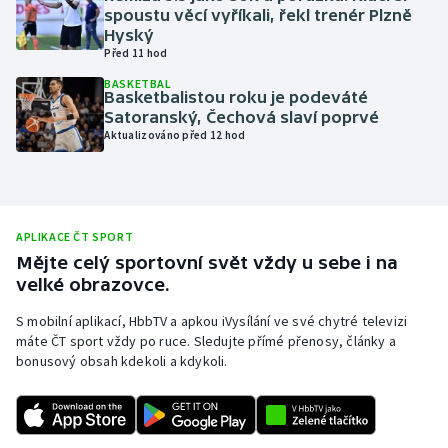
spoustu věcí vyříkali, řekl trenér Plzně
Olympijské hry
Hyský
Před 11 hod
Parasport
BASKETBAL
Basketbalistou roku je podeváté
Satoranský, Čechová slaví poprvé
Plavání
Aktualizováno před 12 hod
Plážový volejbal
Ragby
APLIKACE ČT SPORT
Mějte celý sportovní svět vždy u sebe i na
Rychlobruslení
velké obrazovce.
Rychlostní kanoistika
S mobilní aplikací, HbbTV a apkou iVysílání ve své chytré televizi
máte ČT sport vždy po ruce. Sledujte přímé přenosy, články a
bonusový obsah kdekoli a kdykoli.
Short track
Sportovní střelba