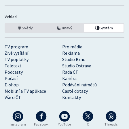
Vzhled
Světlý
Tmavý
Systém
TV program
Pro média
Živé vysílání
Reklama
TV poplatky
Studio Brno
Teletext
Studio Ostrava
Podcasty
Rada ČT
Počasí
Kariéra
E-shop
Podávání námětů
Mobilní a TV aplikace
Časté dotazy
Vše o ČT
Kontakty
Instagram
Facebook
YouTube
X
Threads