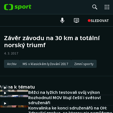
POPULÁRNÍ
SLEDOVAT
Fotbal
Závěr závodu na 30 km a totální
norský triumf
Hokej
4. 3. 2017
Tenis
Archiv
MS v klasickém lyžování 2017
Zimní sporty
Atletika
Cyklistika
Videa k tématu
DALŠÍ SPORTY
Běžci na lyžích testovali svůj výkon
Rozhodnutí MOV litují čeští i světoví
sdruženáři
Americký fotbal
NEPŘEHLÉDNĚTE
Konvalinka ke konci sdruženářů na OH: