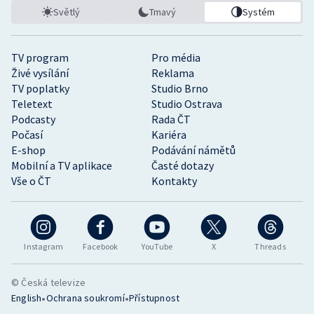
Světlý
Tmavý
Systém
TV program
Pro média
Živé vysílání
Reklama
TV poplatky
Studio Brno
Teletext
Studio Ostrava
Podcasty
Rada ČT
Počasí
Kariéra
E-shop
Podávání námětů
Mobilní a TV aplikace
Časté dotazy
Vše o ČT
Kontakty
Instagram
Facebook
YouTube
X
Threads
© Česká televize
•
•
English
Ochrana soukromí
Přístupnost