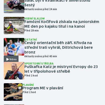
Salač byl v kvalifikaci v Silverstonu
šestý
Aktualizováno před 24 min
Gymnastika
VODNÍ SLALOM
Famózní Kočířová získala na juniorském
Házená
ME den po kajaku titul i na kanoi
Před 29 min
Jezdectví
OSTATNÍ
Český orientační běh září. Křivda na
Judo
střední trati vyhrál, Dittrichová bere
bronz
Krasobruslení
Aktualizováno před 40 min
Video
SPORTOVNÍ STŘELBA
Puškařka Katz je mistryní Evropy do 23
Lezení
let v třípolohové střelbě
Před 1 hod
Lyže a snowboard
PLAVÁNÍ
Program ME v plavání
Moderní pětiboj
Před 2 hod
Motorsport