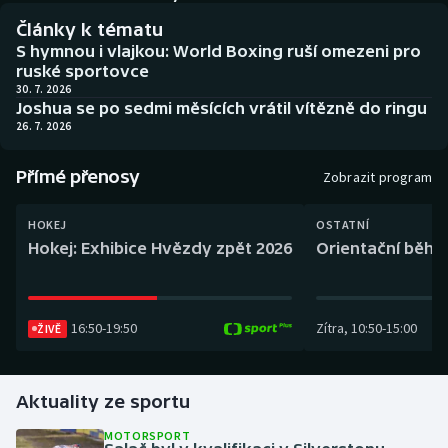
Baseball a softbal
Soutěže
Články k tématu
S hymnou i vlajkou: World Boxing ruší omezeni pro
Basketbal
Historické návraty
ruské sportovce
30. 7. 2026
Joshua se po sedmi měsících vrátil vítězně do ringu
Biatlon
Aplikace ČT sport
26. 7. 2026
Boby a skeleton
AZ kvíz
Přímé přenosy
Zobrazit program
Box
HOKEJ
OSTATNÍ
Hokej: Exhibice Hvězdy zpět 2026
Orientační běh: 
Curling
Dostihy
16:50
-
19:50
Zítra
,
10:50
-
15:00
ŽIVĚ
Florbal
Futsal
Aktuality ze sportu
MOTORSPORT
Golf