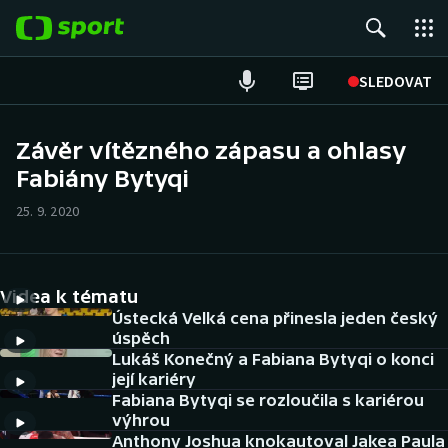
POPULÁRNÍ
SLEDOVAT
Fotbal
Závěr vítězného zápasu a ohlasy
Fabiány Bytyqi
Hokej
25. 9. 2020
Tenis
Atletika
Videa k tématu
Cyklistika
Ústecká Velká cena přinesla jeden český
úspěch
Lukáš Konečný a Fabiana Bytyqi o konci
DALŠÍ SPORTY
její kariéry
Fabiana Bytyqi se rozloučila s kariérou
Americký fotbal
NEPŘEHLÉDNĚTE
výhrou
Anthony Joshua knokautoval Jakea Paula