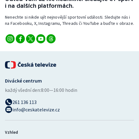
Stolní tenis
i na dalších platformách.
Nenechte si nikde ujít nejnovější sportovní události. Sledujte nás i
Triatlon
na Facebooku, X, Instagramu, Threads či YouTube a buďte v obraze.
Veslování
Vodní slalom
Volejbal
Ostatní
Divácké centrum
každý všední den:
8:00—16:00 hodin
261 136 113
info@ceskatelevize.cz
Vzhled