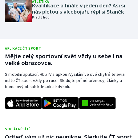
ATLETIKA
Kvalifikace a finále v jeden den? Asi si
Olympijské hry
nás pletou s vícebojaři, rýpl si Staněk
Před 5 hod
Parasport
Plavání
APLIKACE ČT SPORT
Plážový volejbal
Mějte celý sportovní svět vždy u sebe i na
velké obrazovce.
Ragby
S mobilní aplikací, HbbTV a apkou iVysílání ve své chytré televizi
máte ČT sport vždy po ruce. Sledujte přímé přenosy, články a
Rychlobruslení
bonusový obsah kdekoli a kdykoli.
Rychlostní kanoistika
Short track
Sportovní střelba
SOCIÁLNÍ SÍTĚ
Odteď vám už nic neunikne. Sledujte ČT sport