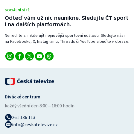
Stolní tenis
SOCIÁLNÍ SÍTĚ
Odteď vám už nic neunikne. Sledujte ČT sport
Triatlon
i na dalších platformách.
Veslování
Nenechte si nikde ujít nejnovější sportovní události. Sledujte nás i
na Facebooku, X, Instagramu, Threads či YouTube a buďte v obraze.
Vodní slalom
Volejbal
Ostatní
Divácké centrum
každý všední den:
8:00—16:00 hodin
261 136 113
info@ceskatelevize.cz