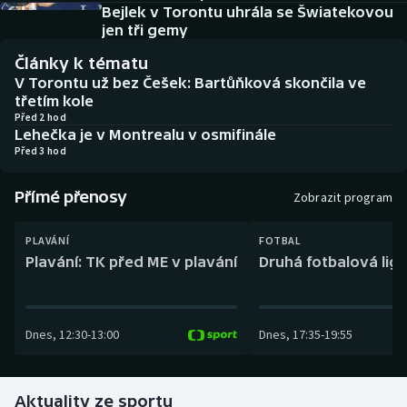
Baseball a softbal
Soutěže
Bejlek v Torontu uhrála se Šwiatekovou
jen tři gemy
Basketbal
Historické návraty
Články k tématu
V Torontu už bez Češek: Bartůňková skončila ve
Biatlon
Aplikace ČT sport
třetím kole
Před 2 hod
Lehečka je v Montrealu v osmifinále
Boby a skeleton
AZ kvíz
Před 3 hod
Box
Přímé přenosy
Zobrazit program
Curling
PLAVÁNÍ
FOTBAL
Plavání: TK před ME v plavání
Druhá fotbalová liga
Dostihy
Florbal
Dnes
,
12:30
-
13:00
Dnes
,
17:35
-
19:55
Futsal
Aktuality ze sportu
Golf