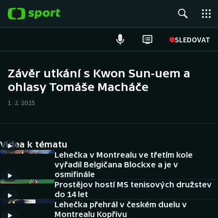
POPULÁRNÍ
SLEDOVAT
Fotbal
Závěr utkání s Kwon Sun-uem a
ohlasy Tomáše Macháče
Hokej
1. 2. 2025
Tenis
Atletika
Videa k tématu
Cyklistika
Lehečka v Montrealu ve třetím kole
vyřadil Belgičana Blockxe a je v
osmifinále
DALŠÍ SPORTY
Prostějov hostí MS tenisových družstev
do 14 let
Americký fotbal
NEPŘEHLÉDNĚTE
Lehečka přehrál v českém duelu v
Montrealu Kopřivu