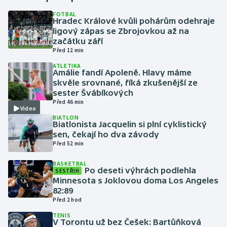
FOTBAL
Hradec Králové kvůli pohárům odehraje
Gymnastika
ligový zápas se Zbrojovkou až na
začátku září
Házená
Před 12 min
ATLETIKA
Jezdectví
Amálie fandí Apoleně. Hlavy máme
skvěle srovnané, říká zkušenější ze
sester Švábíkových
Judo
Před 46 min
Video
BIATLON
Krasobruslení
Biatlonista Jacquelin si plní cyklistický
sen, čekají ho dva závody
Lezení
Před 52 min
BASKETBAL
Lyže a snowboard
Po deseti výhrách podlehla
SESTŘIH
Minnesota s Joklovou doma Los Angeles
82:89
Moderní pětiboj
Před 2 hod
TENIS
Motorsport
V Torontu už bez Češek: Bartůňková