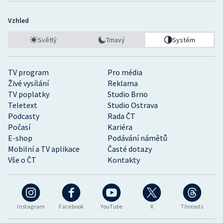
Vzhled
Světlý
Tmavý
Systém
TV program
Pro média
Živé vysílání
Reklama
TV poplatky
Studio Brno
Teletext
Studio Ostrava
Podcasty
Rada ČT
Počasí
Kariéra
E-shop
Podávání námětů
Mobilní a TV aplikace
Časté dotazy
Vše o ČT
Kontakty
Instagram
Facebook
YouTube
X
Threads