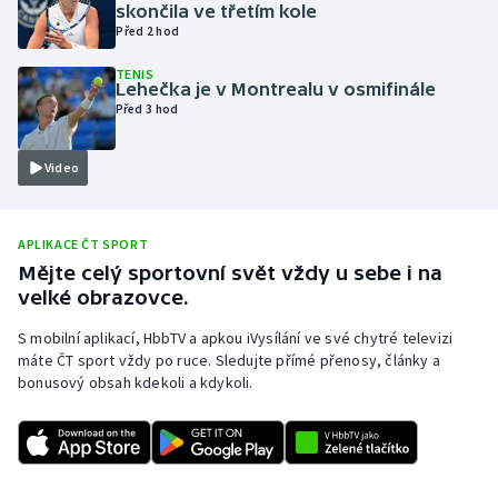
skončila ve třetím kole
Olympijské hry
Před 2 hod
TENIS
Parasport
Lehečka je v Montrealu v osmifinále
Před 3 hod
Plavání
Video
Plážový volejbal
Ragby
APLIKACE ČT SPORT
Mějte celý sportovní svět vždy u sebe i na
velké obrazovce.
Rychlobruslení
S mobilní aplikací, HbbTV a apkou iVysílání ve své chytré televizi
Rychlostní kanoistika
máte ČT sport vždy po ruce. Sledujte přímé přenosy, články a
bonusový obsah kdekoli a kdykoli.
Short track
Sportovní střelba