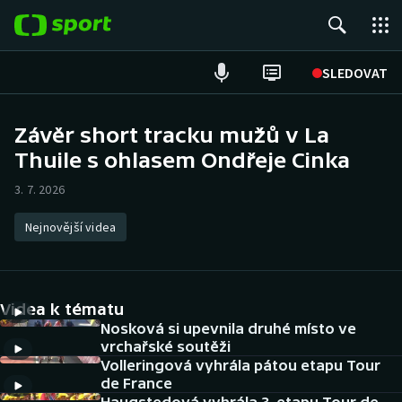
POPULÁRNÍ
SLEDOVAT
Fotbal
Závěr short tracku mužů v La
Thuile s ohlasem Ondřeje Cinka
Hokej
3. 7. 2026
Tenis
Nejnovější videa
Atletika
Cyklistika
Videa k tématu
DALŠÍ SPORTY
Nosková si upevnila druhé místo ve
vrchařské soutěži
Volleringová vyhrála pátou etapu Tour
Americký fotbal
NEPŘEHLÉDNĚTE
de France