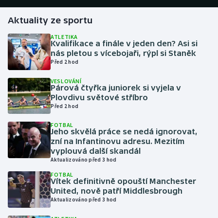
Aktuality ze sportu
Gymnastika
ATLETIKA
Kvalifikace a finále v jeden den? Asi si
Házená
nás pletou s vícebojaři, rýpl si Staněk
Před 2 hod
Jezdectví
VESLOVÁNÍ
Párová čtyřka juniorek si vyjela v
Judo
Plovdivu světové stříbro
Před 2 hod
Krasobruslení
FOTBAL
Jeho skvělá práce se nedá ignorovat,
Lezení
zní na Infantinovu adresu. Mezitím
vyplouvá další skandál
Aktualizováno před 3 hod
Lyže a snowboard
FOTBAL
Vítek definitivně opouští Manchester
Moderní pětiboj
United, nově patří Middlesbrough
Aktualizováno před 3 hod
Motorsport