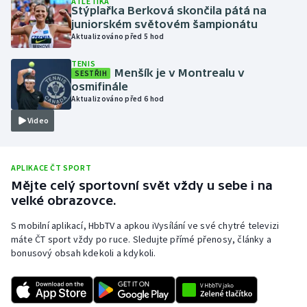
ATLETIKA
Stýplařka Berková skončila pátá na
Olympijské hry
juniorském světovém šampionátu
Aktualizováno před 5 hod
Parasport
TENIS
Menšík je v Montrealu v
SESTŘIH
Plavání
osmifinále
Aktualizováno před 6 hod
Plážový volejbal
Video
Ragby
APLIKACE ČT SPORT
Rychlobruslení
Mějte celý sportovní svět vždy u sebe i na
velké obrazovce.
Rychlostní kanoistika
S mobilní aplikací, HbbTV a apkou iVysílání ve své chytré televizi
máte ČT sport vždy po ruce. Sledujte přímé přenosy, články a
Short track
bonusový obsah kdekoli a kdykoli.
Sportovní střelba