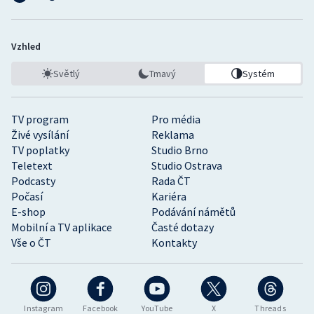
Vzhled
Světlý
Tmavý
Systém
TV program
Pro média
Živé vysílání
Reklama
TV poplatky
Studio Brno
Teletext
Studio Ostrava
Podcasty
Rada ČT
Počasí
Kariéra
E-shop
Podávání námětů
Mobilní a TV aplikace
Časté dotazy
Vše o ČT
Kontakty
Instagram
Facebook
YouTube
X
Threads