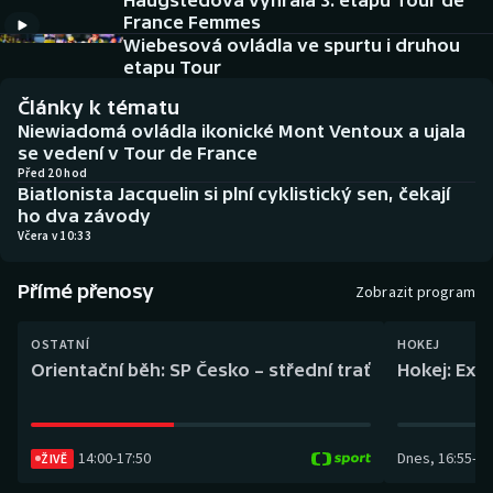
Haugstedová vyhrála 3. etapu Tour de
Baseball a softbal
Soutěže
France Femmes
Wiebesová ovládla ve spurtu i druhou
Basketbal
Historické návraty
etapu Tour
Články k tématu
Biatlon
Aplikace ČT sport
Niewiadomá ovládla ikonické Mont Ventoux a ujala
se vedení v Tour de France
Boby a skeleton
AZ kvíz
Před 20 hod
Biatlonista Jacquelin si plní cyklistický sen, čekají
ho dva závody
Box
Včera v 10:33
Curling
Přímé přenosy
Zobrazit program
Dostihy
OSTATNÍ
HOKEJ
Orientační běh: SP Česko – střední trať
Hokej: Exh
Florbal
Futsal
14:00
-
17:50
Dnes
,
16:55
-
19
ŽIVĚ
Golf