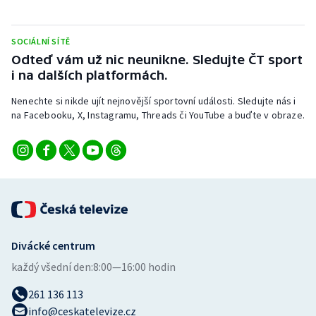
Stolní tenis
SOCIÁLNÍ SÍTĚ
Triatlon
Odteď vám už nic neunikne. Sledujte ČT sport
i na dalších platformách.
Veslování
Nenechte si nikde ujít nejnovější sportovní události. Sledujte nás i
Vodní slalom
na Facebooku, X, Instagramu, Threads či YouTube a buďte v obraze.
Volejbal
Ostatní
Divácké centrum
každý všední den:
8:00—16:00 hodin
261 136 113
info@ceskatelevize.cz