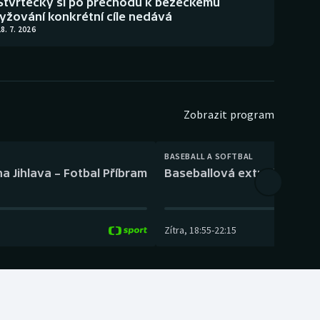
Štvrtecký si po přechodu k běžeckému
lyžování konkrétní cíle nedává
8. 7. 2026
Zobrazit program
BASEBALL A SOFTBAL
a Jihlava – Fotbal Příbram
Baseballová extraliga: Tře
Zítra
,
18:55
-
22:15