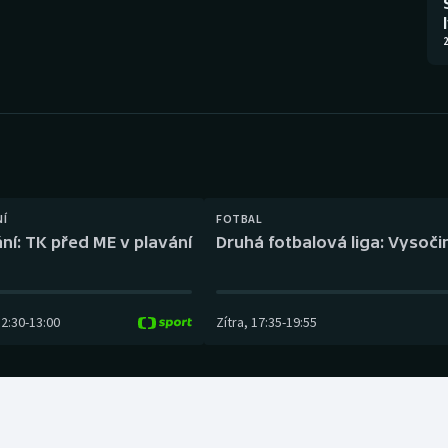
Moderní pětiboj
Triatlon
2
Motorsport
Veslování
Olympijské hry
Vodní slalom
Parasport
Volejbal
Plavání
Ostatní
NÍ
FOTBAL
ní: TK před ME v plavání
Druhá fotbalová liga: Vysočin
Plážový volejbal
12:30
-
13:00
Zítra
,
17:35
-
19:55