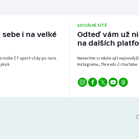
SOCIÁLNÍ SÍTĚ
 sebe i na velké
Odteď vám už nic
na dalších platf
izi máte ČT sport vždy po ruce.
Nenechte si nikde ujít nejnovější
ykoli.
Instagramu, Threads či YouTube 
Č