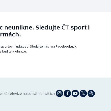
 neunikne. Sledujte ČT sport i
ormách.
 sportovní události. Sledujte nás i na Facebooku, X,
a buďte v obraze.
eská televize na sociálních sítích: