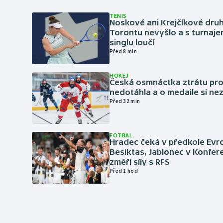
TENIS
Noskové ani Krejčíkové druh
Torontu nevyšlo a s turnaje
singlu loučí
Před 8 min
HOKEJ
Česká osmnáctka ztrátu pro
nedotáhla a o medaile si ne
Před 32 min
FOTBAL
Hradec čeká v předkole Evro
Besiktas, Jablonec v Konfere
změří síly s RFS
Před 1 hod