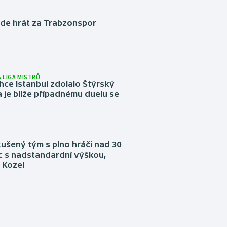
ude hrát za Trabzonspor
 LIGA MISTRŮ
ce Istanbul zdolalo Štýrský
 je blíže případnému duelu se
kušený tým s plno hráči nad 30
íc s nadstandardní výškou,
 Kozel