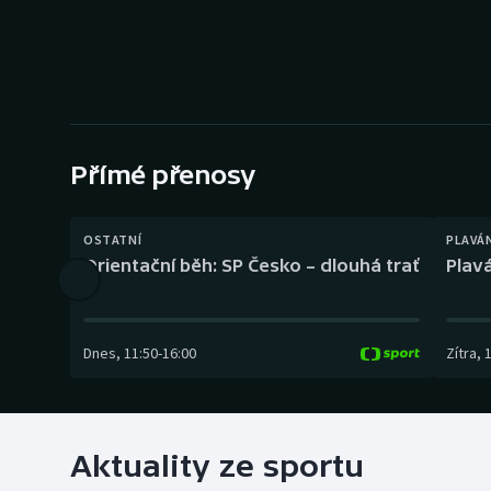
Curling
Dostihy
Florbal
Futsal
Přímé přenosy
Golf
OSTATNÍ
PLAVÁ
Orientační běh: SP Česko – dlouhá trať
Plavá
Gymnastika
Dnes
,
11:50
-
16:00
Zítra
,
Aktuality ze sportu