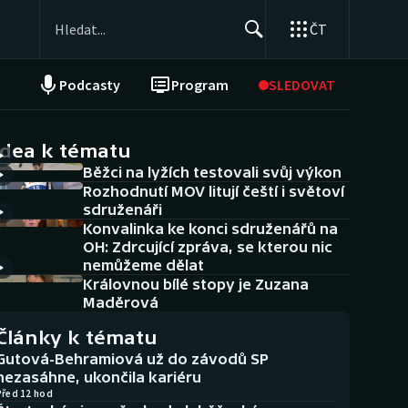
ČT
Podcasty
Program
SLEDOVAT
NEPŘEHLÉDNĚTE
Soutěže
idea k tématu
Běžci na lyžích testovali svůj výkon
Historické návraty
Rozhodnutí MOV litují čeští i světoví
sdruženáři
Aplikace ČT sport
Konvalinka ke konci sdruženářů na
OH: Zdrcující zpráva, se kterou nic
AZ kvíz
nemůžeme dělat
Královnou bílé stopy je Zuzana
Maděrová
Články k tématu
Gutová-Behramiová už do závodů SP
nezasáhne, ukončila kariéru
Před 12 hod