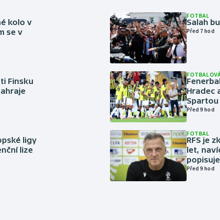
FOTBAL
é kolo v
Salah b
m se v
Před 7 hod
FOTBALOVÁ
ti Finsku
Fenerbah
zahraje
Hradec a
Spartou
Před 9 hod
FOTBAL
pské ligy
RFS je z
nční lize
let, nav
popisuje
Před 9 hod