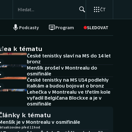
ČT
Podcasty
Program
SLEDOVAT
NEPŘEHLÉDNĚTE
Soutěže
idea k tématu
České tenistky slaví na MS do 14 let
Historické návraty
bronz
Menšík prošel v Montrealu do
Aplikace ČT sport
osmifinále
České tenistky na MS U14 podlehly
AZ kvíz
Italkám a budou bojovat o bronz
Lehečka v Montrealu ve třetím kole
vyřadil Belgičana Blockxe a je v
osmifinále
Články k tématu
Menšík je v Montrealu v osmifinále
Aktualizováno před 12 hod