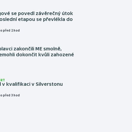
ngové se povedl závěrečný útok
oslední etapou se převlékla do
o před 2 hod
plavci zakončili ME smolně,
emohli dokončit kvůli zahozené
ORT
l v kvalifikaci v Silverstonu
o před 3 hod