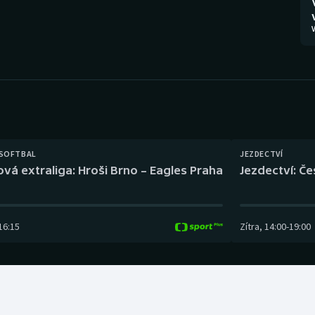
Moderní pětiboj
Triatlon
V
Motorsport
Veslování
Olympijské hry
Vodní slalom
Parasport
Volejbal
Plavání
Ostatní
 SOFTBAL
JEZDECTVÍ
ová extraliga: Hroši Brno – Eagles Praha
Jezdectví: Č
Plážový volejbal
16:15
Zítra
,
14:00
-
19:00