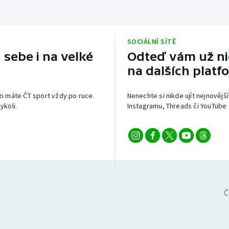
SOCIÁLNÍ SÍTĚ
 sebe i na velké
Odteď vám už nic
na dalších platf
izi máte ČT sport vždy po ruce.
Nenechte si nikde ujít nejnovější
ykoli.
Instagramu, Threads či YouTube 
Č