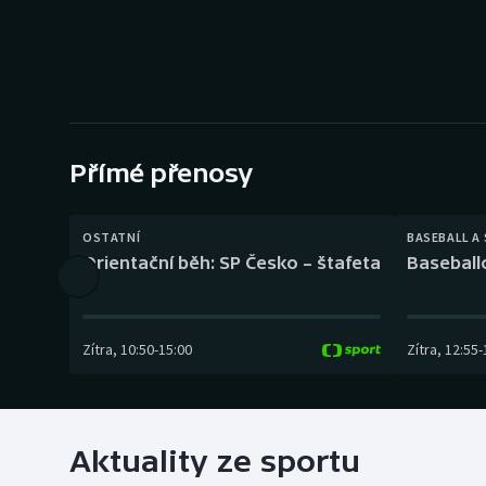
Curling
Dostihy
Florbal
Futsal
Přímé přenosy
Golf
OSTATNÍ
BASEBALL A
Orientační běh: SP Česko – štafeta
Baseball
Gymnastika
Zítra
,
10:50
-
15:00
Zítra
,
12:55
-
Aktuality ze sportu