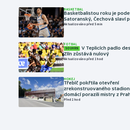
BASKETBAL
Basketbalistou roku je pod
Satoranský, Čechová slaví 
Aktualizováno před 5 min
FOTBAL
V Teplicích padlo de
SOUHRN
Zlín zůstává nulový
Aktualizováno před 1 hod
HOKEJ
Třebíč pokřtila otevření
zrekonstruovaného stadionu
domácí porazili mistry z Pra
Před 2 hod