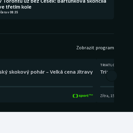
V Torontu už bez Češek: Bartůňková skončila
ve třetím kole
čera v 08:35
Zobrazit program
TRIATLON
eský skokový pohár – Velká cena Jítravy
Triatlon: XTE
Zítra
,
15:00
-
16:10