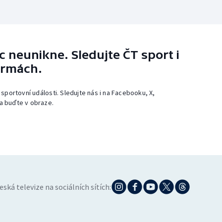
 neunikne. Sledujte ČT sport i
ormách.
 sportovní události. Sledujte nás i na Facebooku, X,
a buďte v obraze.
eská televize na sociálních sítích: