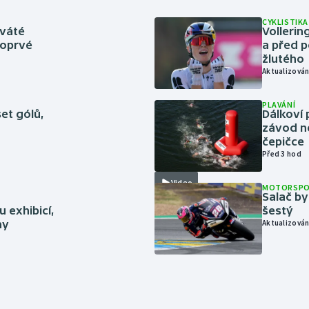
CYKLISTIKA
eváté
Volleri
poprvé
a před p
žlutého
Aktualizován
PLAVÁNÍ
set gólů,
Dálkoví 
závod n
čepičce
Před 3 hod
Video
MOTORSP
Salač by
 exhibicí,
šestý
hy
Aktualizován