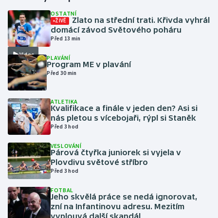
OSTATNÍ
Zlato na střední trati. Křivda vyhrál
ŽIVĚ
Gymnastika
domácí závod Světového poháru
Před 13 min
Házená
Video
PLAVÁNÍ
Program ME v plavání
Jezdectví
Před 30 min
Judo
ATLETIKA
Kvalifikace a finále v jeden den? Asi si
Krasobruslení
nás pletou s vícebojaři, rýpl si Staněk
Před 3 hod
Lezení
VESLOVÁNÍ
Párová čtyřka juniorek si vyjela v
Lyže a snowboard
Plovdivu světové stříbro
Před 3 hod
Moderní pětiboj
FOTBAL
Jeho skvělá práce se nedá ignorovat,
zní na Infantinovu adresu. Mezitím
Motorsport
vyplouvá další skandál