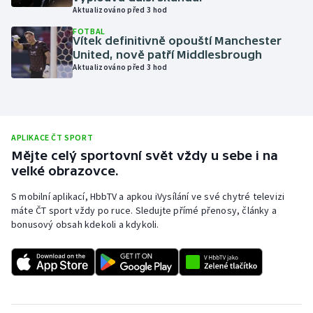
Aktualizováno před 3 hod
Olympijské hry
FOTBAL
Vítek definitivně opouští Manchester
Parasport
United, nově patří Middlesbrough
Aktualizováno před 3 hod
Plavání
Plážový volejbal
APLIKACE ČT SPORT
Ragby
Mějte celý sportovní svět vždy u sebe i na
velké obrazovce.
Rychlobruslení
S mobilní aplikací, HbbTV a apkou iVysílání ve své chytré televizi
máte ČT sport vždy po ruce. Sledujte přímé přenosy, články a
Rychlostní kanoistika
bonusový obsah kdekoli a kdykoli.
Short track
Sportovní střelba