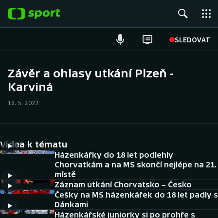
POPULÁRNÍ
SLEDOVAT
Fotbal
Závěr a ohlasy utkání Plzeň -
Karviná
Hokej
18. 5. 2022
Tenis
Atletika
Videa k tématu
Cyklistika
Házenkářky do 18 let podlehly
Chorvatkám a na MS skončí nejlépe na 21.
místě
DALŠÍ SPORTY
Záznam utkání Chorvatsko – Česko
Češky na MS házenkářek do 18 let padly s
Americký fotbal
NEPŘEHLÉDNĚTE
Dánkami
Házenkářské juniorky si po prohře s