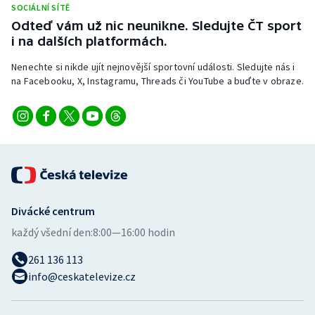
SOCIÁLNÍ SÍTĚ
Stolní tenis
Odteď vám už nic neunikne. Sledujte ČT sport
i na dalších platformách.
Triatlon
Nenechte si nikde ujít nejnovější sportovní události. Sledujte nás i
Veslování
na Facebooku, X, Instagramu, Threads či YouTube a buďte v obraze.
Vodní slalom
Volejbal
Ostatní
Divácké centrum
každý všední den:
8:00—16:00 hodin
261 136 113
info@ceskatelevize.cz