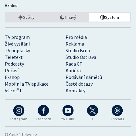
Vzhled
Světlý
Tmavý
Systém
TV program
Pro média
Živé vysílání
Reklama
TV poplatky
Studio Brno
Teletext
Studio Ostrava
Podcasty
Rada ČT
Počasí
Kariéra
E-shop
Podávání námětů
Mobilní a TV aplikace
Časté dotazy
Vše o ČT
Kontakty
Instagram
Facebook
YouTube
X
Threads
© Česká televize