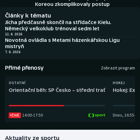
Baseball a softbal
Soutěže
Koreou zkomplikovaly postup
Články k tématu
Basketbal
Historické návraty
Jícha předčasně skončil na střídačce Kielu.
Německý velkoklub trénoval sedm let
Biatlon
Aplikace ČT sport
22. 6. 2026
Novotná ovládla s Metami házenkářskou Ligu
mistryň
Boby a skeleton
AZ kvíz
7. 6. 2026
Box
Přímé přenosy
Zobrazit program
Curling
OSTATNÍ
HOKEJ
Orientační běh: SP Česko – střední trať
Hokej: Exh
Dostihy
Florbal
14:00
-
17:50
Dnes
,
16:55
-
19
ŽIVĚ
Futsal
Aktuality ze sportu
Golf