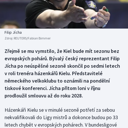
Baseball a softbal
Soutěže
Basketbal
Historické návraty
Biatlon
Aplikace ČT sport
Filip Jícha
Zdroj:
REUTERS/Fabian Bimmer
Boby a skeleton
AZ kvíz
Zřejmě se mu vymstilo, že Kiel bude mít sezonu bez
evropských pohárů. Bývalý český reprezentant Filip
Box
Jícha po neúspěšné sezoně skončil po sedmi letech
Curling
v roli trenéra házenkářů Kielu. Představitelé
německého velkoklubu to oznámili na pondělní
Dostihy
tiskové konferenci. Jícha přitom loni v říjnu
prodloužil smlouvu až do roku 2028.
Florbal
Házenkáři Kielu se v minulé sezoně potřetí za sebou
Futsal
nekvalifikovali do Ligy mistrů a dokonce budou po 33
letech chybět v evropských pohárech. V bundesligové
Golf