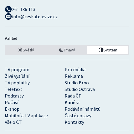
261 136 113
info@ceskatelevize.cz
Vzhled
Světlý
Tmavý
Systém
TV program
Pro média
Živé vysílání
Reklama
TV poplatky
Studio Brno
Teletext
Studio Ostrava
Podcasty
Rada ČT
Počasí
Kariéra
E-shop
Podávání námětů
Mobilní a TV aplikace
Časté dotazy
Vše o ČT
Kontakty