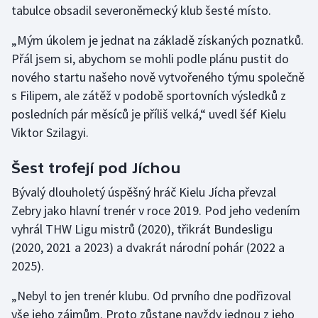
tabulce obsadil severoněmecký klub šesté místo.
Gymnastika
„Mým úkolem je jednat na základě získaných poznatků.
Přál jsem si, abychom se mohli podle plánu pustit do
Házená
nového startu našeho nově vytvořeného týmu společně
s Filipem, ale zátěž v podobě sportovních výsledků z
Jezdectví
posledních pár měsíců je příliš velká,“ uvedl šéf Kielu
Viktor Szilagyi.
Judo
Šest trofejí pod Jíchou
Krasobruslení
Bývalý dlouholetý úspěšný hráč Kielu Jícha převzal
Lezení
Zebry jako hlavní trenér v roce 2019. Pod jeho vedením
vyhrál THW Ligu mistrů (2020), třikrát Bundesligu
Lyže a snowboard
(2020, 2021 a 2023) a dvakrát národní pohár (2022 a
2025).
Moderní pětiboj
„Nebyl to jen trenér klubu. Od prvního dne podřizoval
Motorsport
vše jeho zájmům. Proto zůstane navždy jednou z jeho