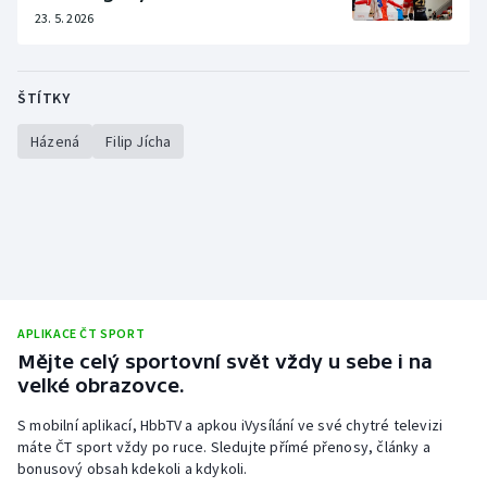
Stolní tenis
23. 5. 2026
Triatlon
ŠTÍTKY
Veslování
Házená
Filip Jícha
Vodní slalom
Volejbal
Ostatní
APLIKACE ČT SPORT
Mějte celý sportovní svět vždy u sebe i na
velké obrazovce.
S mobilní aplikací, HbbTV a apkou iVysílání ve své chytré televizi
máte ČT sport vždy po ruce. Sledujte přímé přenosy, články a
bonusový obsah kdekoli a kdykoli.