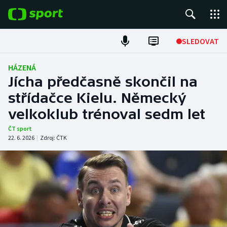
POPULÁRNÍ
SLEDOVAT
Fotbal
HÁZENÁ
Jícha předčasně skončil na
Hokej
střídačce Kielu. Německý
velkoklub trénoval sedm let
Tenis
ČT sport
Atletika
22. 6. 2026
|
Zdroj:
ČTK
Cyklistika
DALŠÍ SPORTY
Americký fotbal
NEPŘEHLÉDNĚTE