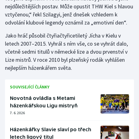
nejdůležitějších postav. Může opustit THW Kiel s hlavou
Olympijské hry
vztyčenou,“ řekl Szilagyi, jenž dnešek vzhledem k
odvolání klubové legendy oznámil za „emotivní den“.
Parasport
Jako hráč působil čtyřiačtyřicetiletý Jícha v Kielu v
Plavání
letech 2007–2015. Vyhrál s ním vše, co se vyhrát dalo,
včetně sedmi titulů v německé lize a dvou prvenství v
Plážový volejbal
Lize mistrů. V roce 2010 byl plzeňský rodák vyhlášen
nejlepším házenkářem světa.
Ragby
Rychlobruslení
SOUVISEJÍCÍ ČLÁNKY
Novotná ovládla s Metami
Rychlostní kanoistika
házenkářskou Ligu mistryň
Short track
7. 6. 2026
Sportovní střelba
Házenkářky Slavie slaví po třech
letech ligový titul