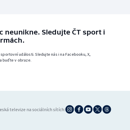
 neunikne. Sledujte ČT sport i
ormách.
 sportovní události. Sledujte nás i na Facebooku, X,
a buďte v obraze.
eská televize na sociálních sítích: