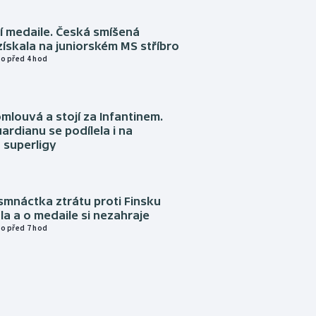
í medaile. Česká smíšená
získala na juniorském MS stříbro
o před 4 hod
omlouvá a stojí za Infantinem.
ardianu se podílela i na
 superligy
mnáctka ztrátu proti Finsku
a a o medaile si nezahraje
o před 7 hod