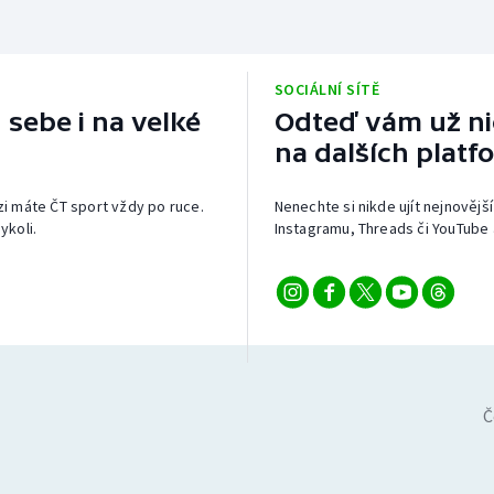
SOCIÁLNÍ SÍTĚ
 sebe i na velké
Odteď vám už nic
na dalších platf
izi máte ČT sport vždy po ruce.
Nenechte si nikde ujít nejnovější
ykoli.
Instagramu, Threads či YouTube 
Č