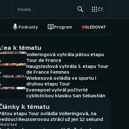
ČT
Podcasty
Program
SLEDOVAT
NEPŘEHLÉDNĚTE
Soutěže
idea k tématu
Volleringová vyhrála pátou etapu
Historické návraty
Tour de France
Haugstedová vyhrála 3. etapu Tour
Aplikace ČT sport
de France Femmes
Wiebesová ovládla ve spurtu i
AZ kvíz
druhou etapu Tour
Evenepoel vyhrál počtvrté
cyklistickou klasiku San Sebastián
Články k tématu
Pátou etapu Tour ovládla Volleringová, na
vedoucí Reusserovou ztrácí už jen 12 sekund
Před 21 hod