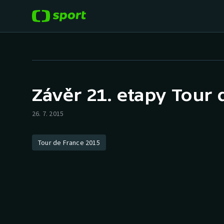
POPULÁRNÍ
DALŠÍ SPORTY
Fotbal
Americký fotbal
Závěr 21. etapy Tour 
Hokej
Baseball a softbal
26. 7. 2015
Tenis
Basketbal
Tour de France 2015
Atletika
Biatlon
Cyklistika
Boby a skeleton
Box