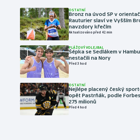
OSTATNÍ
Bronz na úvod SP v orientač
Rauturier slaví ve Vyšším B
navzdory křečím
Aktualizováno před 42 min
PLÁŽOVÝ VOLEJBAL
Šépka se Sedlákem v Hambu
nestačili na Nory
Před 3 hod
OSTATNÍ
Nejlépe placený český sport
opět Pastrňák, podle Forbes
275 milionů
Před 4 hod