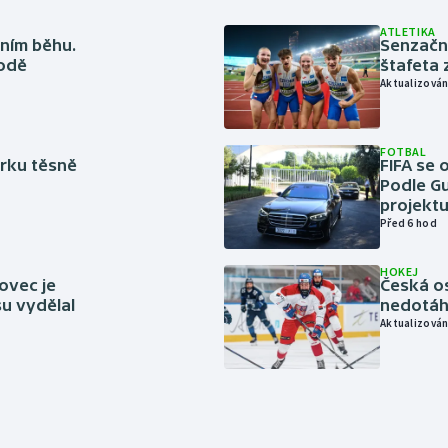
ATLETIKA
ním běhu.
Senzačn
rodě
štafeta 
Aktualizován
FOTBAL
rku těsně
FIFA se 
Podle Gu
projektu
Před 6 hod
HOKEJ
ovec je
Česká os
u vydělal
nedotáhl
Aktualizován