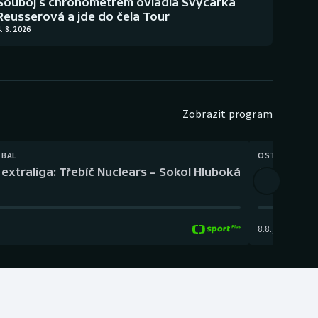
Souboj s chronometrem ovládla Švýcarka
Reusserová a jde do čela Tour
. 8. 2026
Zobrazit program
TBAL
OSTATNÍ
extraliga: Třebíč Nuclears – Sokol Hluboká
Orientační
8.8.
,
14:00
-
17: