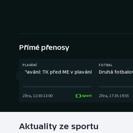
Curling
Dostihy
Florbal
Futsal
Přímé přenosy
Golf
PLAVÁNÍ
FOTBAL
Plavání: TK před ME v plavání
Druhá fotbalov
Gymnastika
Zítra
,
12:30
-
13:00
Zítra
,
17:35
-
19:55
Aktuality ze sportu