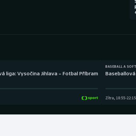
Moderní pětiboj
Triatlon
4
Motorsport
Veslování
Olympijské hry
Vodní slalom
Parasport
Volejbal
Plavání
Ostatní
BASEBALL A SOF
á liga: Vysočina Jihlava – Fotbal Příbram
Baseballová 
Plážový volejbal
Zítra
,
18:55
-
22:15