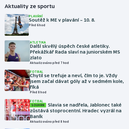
Aktuality ze sportu
Gymnastika
PLAVÁNÍ
Soutěž k ME v plavání – 10. 8.
Před 6 hod
Házená
Jezdectví
ATLETIKA
Další skvělý úspěch české atletiky.
Překážkář Rada slaví na juniorském MS
Judo
zlato
Aktualizováno před 7 hod
Krasobruslení
FOTBAL
Chytil se trefuje a neví, čím to je. Vždy
jsem začal dávat góly až v sedmém kole,
Lezení
říká
Před 8 hod
Lyže a snowboard
FOTBAL
Slavia se nadřela, Jablonec také
SOUHRN
Moderní pětiboj
zůstává stoprocentní. Hradec vyzrál na
Baník
Aktualizováno před 8 hod
Motorsport