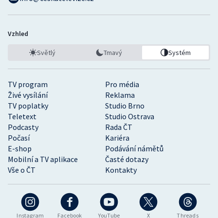
Vzhled
Světlý
Tmavý
Systém
TV program
Pro média
Živé vysílání
Reklama
TV poplatky
Studio Brno
Teletext
Studio Ostrava
Podcasty
Rada ČT
Počasí
Kariéra
E-shop
Podávání námětů
Mobilní a TV aplikace
Časté dotazy
Vše o ČT
Kontakty
Instagram
Facebook
YouTube
X
Threads