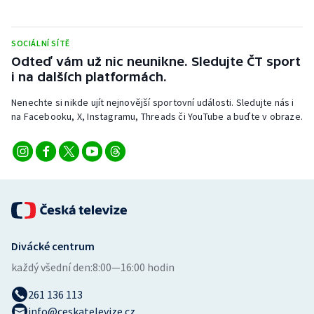
Stolní tenis
Triatlon
SOCIÁLNÍ SÍTĚ
Odteď vám už nic neunikne. Sledujte ČT sport
i na dalších platformách.
Veslování
Nenechte si nikde ujít nejnovější sportovní události. Sledujte nás i
Vodní slalom
na Facebooku, X, Instagramu, Threads či YouTube a buďte v obraze.
Volejbal
Ostatní
Divácké centrum
každý všední den:
8:00—16:00 hodin
261 136 113
info@ceskatelevize.cz