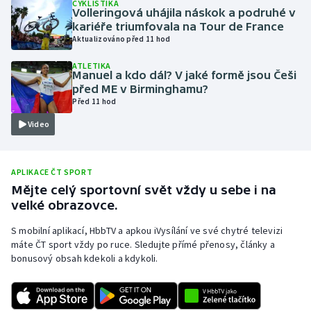
CYKLISTIKA
Volleringová uhájila náskok a podruhé v
Olympijské hry
kariéře triumfovala na Tour de France
Aktualizováno před 11 hod
Parasport
ATLETIKA
Manuel a kdo dál? V jaké formě jsou Češi
Plavání
před ME v Birminghamu?
Před 11 hod
Plážový volejbal
Video
Ragby
APLIKACE ČT SPORT
Rychlobruslení
Mějte celý sportovní svět vždy u sebe i na
velké obrazovce.
Rychlostní kanoistika
S mobilní aplikací, HbbTV a apkou iVysílání ve své chytré televizi
máte ČT sport vždy po ruce. Sledujte přímé přenosy, články a
Short track
bonusový obsah kdekoli a kdykoli.
Sportovní střelba