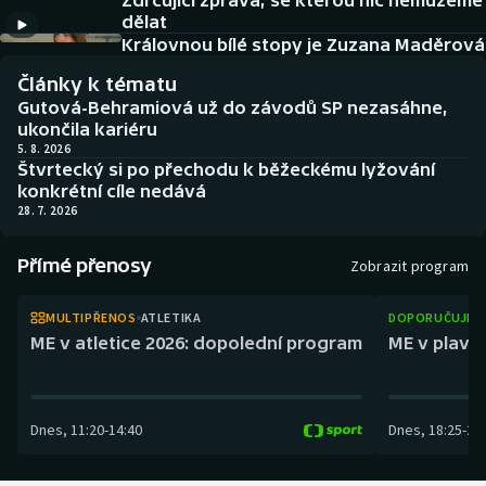
Zdrcující zpráva, se kterou nic nemůžeme
Baseball a softbal
Soutěže
dělat
Královnou bílé stopy je Zuzana Maděrová
Basketbal
Historické návraty
Články k tématu
Gutová-Behramiová už do závodů SP nezasáhne,
Biatlon
Aplikace ČT sport
ukončila kariéru
5. 8. 2026
Štvrtecký si po přechodu k běžeckému lyžování
Boby a skeleton
AZ kvíz
konkrétní cíle nedává
28. 7. 2026
Box
Přímé přenosy
Zobrazit program
Curling
MULTIPŘENOS
ATLETIKA
DOPORUČUJEM
Dostihy
ME v atletice 2026: dopolední program
ME v plaván
Florbal
Dnes
,
11:20
-
14:40
Dnes
,
18:25
-
21
Futsal
Golf