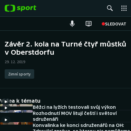
POPULÁRNÍ
SLEDOVAT
Fotbal
Závěr 2. kola na Turné čtyř můstků
v Oberstdorfu
Hokej
29. 12. 2019
Tenis
Zimní sporty
Atletika
Cyklistika
Videa k tématu
DALŠÍ SPORTY
Běžci na lyžích testovali svůj výkon
Rozhodnutí MOV litují čeští i světoví
sdruženáři
Americký fotbal
NEPŘEHLÉDNĚTE
Konvalinka ke konci sdruženářů na OH: