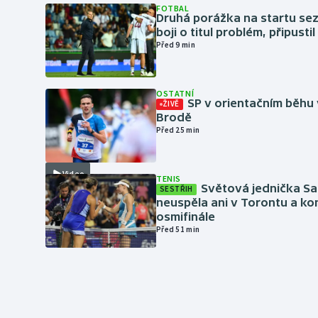
FOTBAL
Druhá porážka na startu sez
boji o titul problém, připustil
Před 9 min
OSTATNÍ
SP v orientačním běhu
ŽIVĚ
Brodě
Před 25 min
Video
TENIS
Světová jednička S
SESTŘIH
neuspěla ani v Torontu a kon
osmifinále
Před 51 min