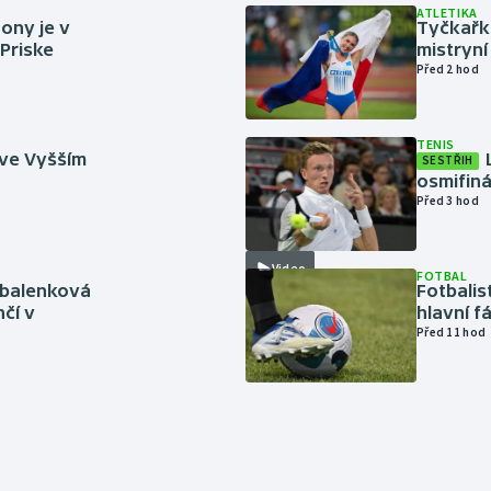
ATLETIKA
ony je v
Tyčkařka
 Priske
mistryní
Před 2 hod
TENIS
 ve Vyšším
SESTŘIH
osmifiná
Před 3 hod
Video
FOTBAL
abalenková
Fotbalis
čí v
hlavní f
Před 11 hod