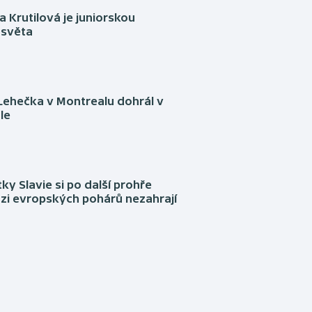
 Krutilová je juniorskou
 světa
Lehečka v Montrealu dohrál v
le
tky Slavie si po další prohře
ázi evropských pohárů nezahrají