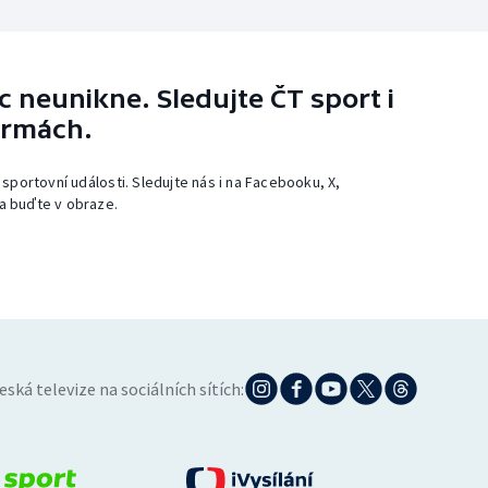
 neunikne. Sledujte ČT sport i
ormách.
 sportovní události. Sledujte nás i na Facebooku, X,
a buďte v obraze.
eská televize na sociálních sítích: