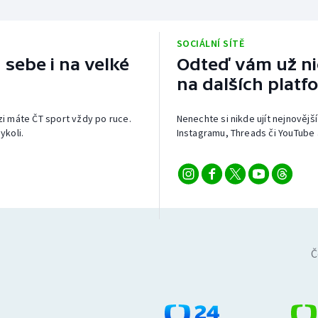
SOCIÁLNÍ SÍTĚ
 sebe i na velké
Odteď vám už nic
na dalších platf
izi máte ČT sport vždy po ruce.
Nenechte si nikde ujít nejnovější
ykoli.
Instagramu, Threads či YouTube 
Č