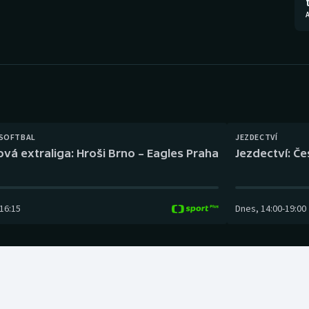
Moderní pětiboj
Triatlon
Motorsport
Veslování
Olympijské hry
Vodní slalom
Parasport
Volejbal
Plavání
Ostatní
 SOFTBAL
JEZDECTVÍ
ová extraliga: Hroši Brno – Eagles Praha
Jezdectví: Č
Plážový volejbal
16:15
Dnes
,
14:00
-
19:00