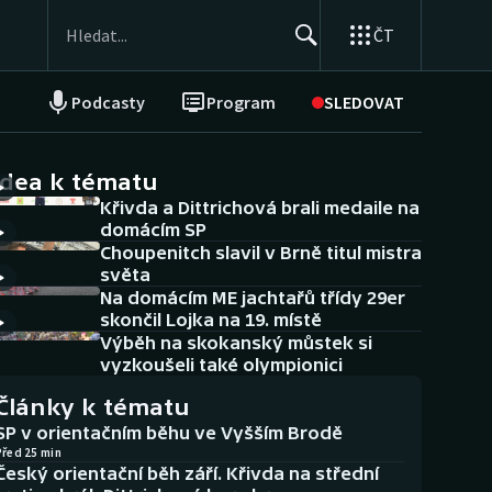
ČT
Podcasty
Program
SLEDOVAT
NEPŘEHLÉDNĚTE
Soutěže
idea k tématu
Křivda a Dittrichová brali medaile na
Historické návraty
domácím SP
Choupenitch slavil v Brně titul mistra
Aplikace ČT sport
světa
Na domácím ME jachtařů třídy 29er
AZ kvíz
skončil Lojka na 19. místě
Výběh na skokanský můstek si
vyzkoušeli také olympionici
Články k tématu
SP v orientačním běhu ve Vyšším Brodě
Před 25 min
Český orientační běh září. Křivda na střední