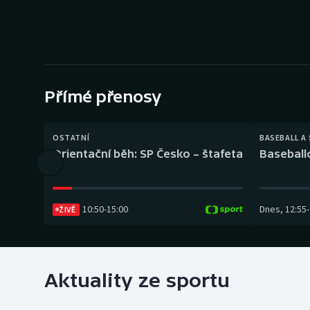
Curling
Dostihy
Florbal
Přímé přenosy
Futsal
Golf
OSTATNÍ
BASEBALL A
Orientační běh: SP Česko – štafeta
Baseball
Gymnastika
10:50
-
15:00
Dnes
,
12:55
-
ŽIVĚ
Aktuality ze sportu