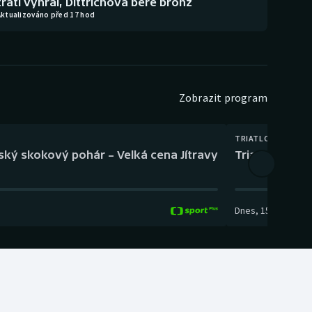
trati vyhrál, Dittrichová bere bronz
Aktualizováno před 17 hod
Zobrazit program
TRIATLON
eský skokový pohár – Velká cena Jítravy
Triatlon: XTER
Dnes
,
15:00
-
16:10