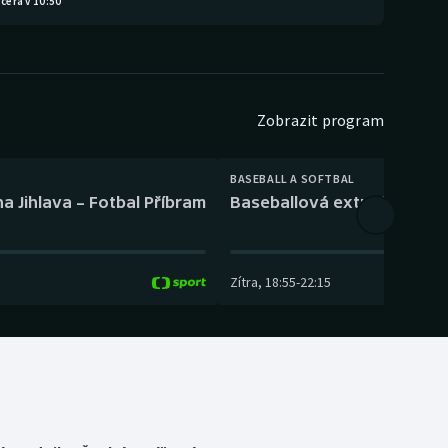
čera v 10:50
Zobrazit program
BASEBALL A SOFTBAL
a Jihlava – Fotbal Příbram
Baseballová extraliga: Tře
Zítra
,
18:55
-
22:15