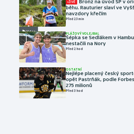
Bronz na úvod SP v or
ŽIVĚ
běhu. Rauturier slaví ve Vy
navzdory křečím
Před 23 min
Video
PLÁŽOVÝ VOLEJBAL
Šépka se Sedlákem v Hambu
nestačili na Nory
Před 2 hod
OSTATNÍ
Nejlépe placený český sport
opět Pastrňák, podle Forbes
275 milionů
Před 3 hod