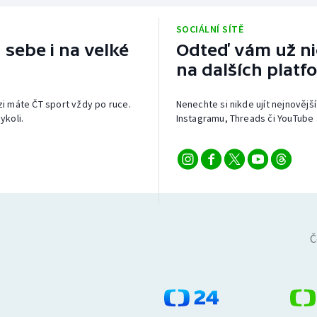
SOCIÁLNÍ SÍTĚ
 sebe i na velké
Odteď vám už nic
na dalších platf
izi máte ČT sport vždy po ruce.
Nenechte si nikde ujít nejnovější
ykoli.
Instagramu, Threads či YouTube 
Č