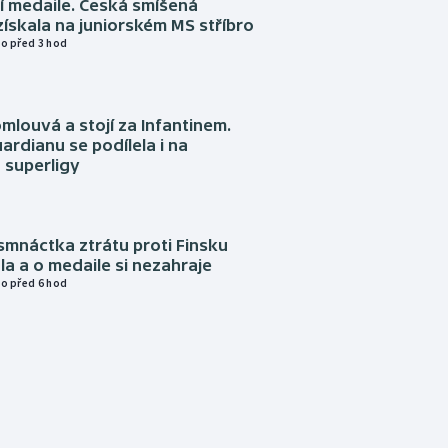
í medaile. Česká smíšená
získala na juniorském MS stříbro
o před 3 hod
omlouvá a stojí za Infantinem.
ardianu se podílela i na
 superligy
mnáctka ztrátu proti Finsku
a a o medaile si nezahraje
o před 6 hod