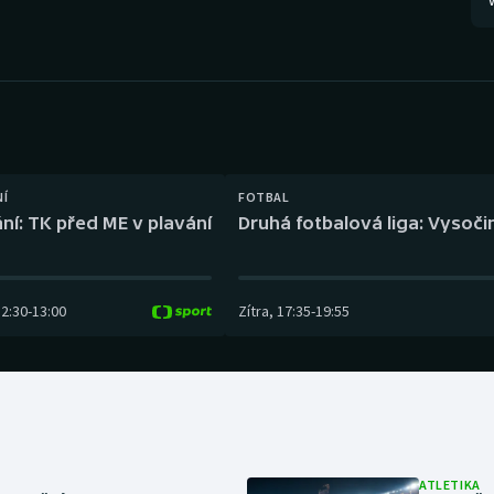
V
Moderní pětiboj
Triatlon
Motorsport
Veslování
Olympijské hry
Vodní slalom
Parasport
Volejbal
NÍ
FOTBAL
Plavání
Ostatní
ní: TK před ME v plavání
Druhá fotbalová liga: Vysočin
Plážový volejbal
12:30
-
13:00
Zítra
,
17:35
-
19:55
ATLETIKA