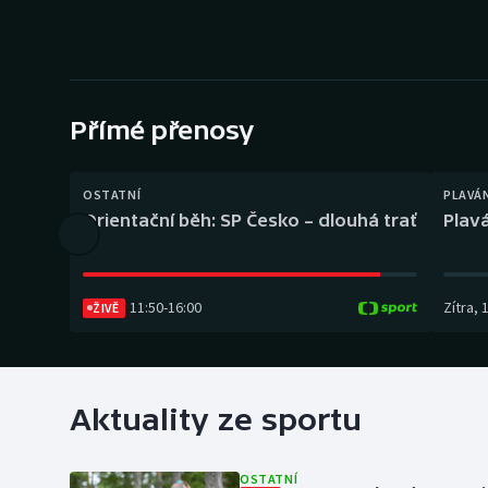
Curling
Dostihy
Florbal
Přímé přenosy
Futsal
OSTATNÍ
PLAVÁ
Golf
Orientační běh: SP Česko – dlouhá trať
Plavá
Gymnastika
11:50
-
16:00
Zítra
,
ŽIVĚ
Aktuality ze sportu
OSTATNÍ