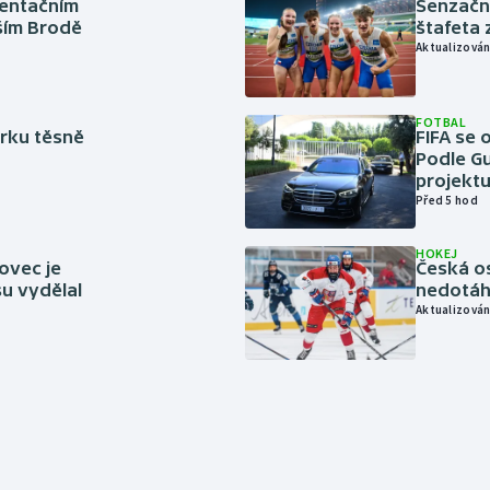
ientačním
Senzačn
šším Brodě
štafeta 
Aktualizován
FOTBAL
rku těsně
FIFA se 
Podle Gu
projektu
Před 5 hod
HOKEJ
ovec je
Česká os
u vydělal
nedotáhl
Aktualizován