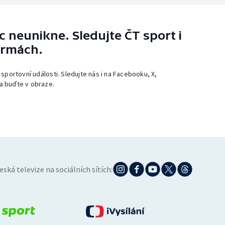
 neunikne. Sledujte ČT sport i
ormách.
 sportovní události. Sledujte nás i na Facebooku, X,
a buďte v obraze.
eská televize na sociálních sítích: