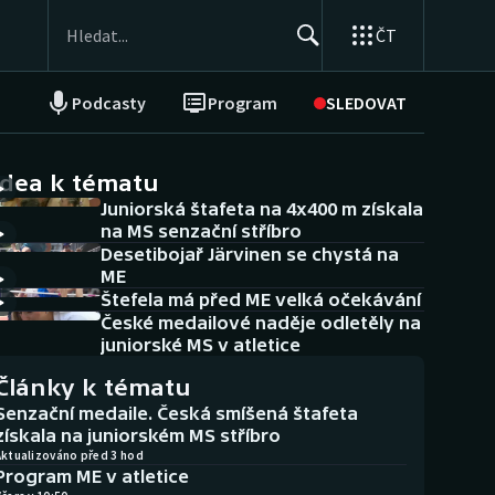
ČT
Podcasty
Program
SLEDOVAT
NEPŘEHLÉDNĚTE
Soutěže
idea k tématu
Juniorská štafeta na 4x400 m získala
Historické návraty
na MS senzační stříbro
Desetibojař Järvinen se chystá na
Aplikace ČT sport
ME
Štefela má před ME velká očekávání
AZ kvíz
České medailové naděje odletěly na
juniorské MS v atletice
Články k tématu
Senzační medaile. Česká smíšená štafeta
získala na juniorském MS stříbro
Aktualizováno před 3 hod
Program ME v atletice