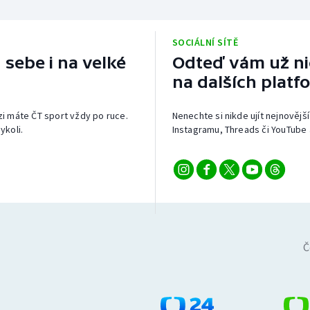
SOCIÁLNÍ SÍTĚ
 sebe i na velké
Odteď vám už nic
na dalších platf
izi máte ČT sport vždy po ruce.
Nenechte si nikde ujít nejnovější
ykoli.
Instagramu, Threads či YouTube 
Č