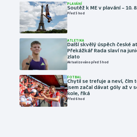
PLAVÁNÍ
Soutěž k ME v plavání – 10. 8
Před 5 hod
ATLETIKA
Další skvělý úspěch české at
Překážkář Rada slaví na ju
zlato
Aktualizováno před 5 hod
FOTBAL
Chytil se trefuje a neví, čím 
jsem začal dávat góly až v
kole, říká
Před 6 hod