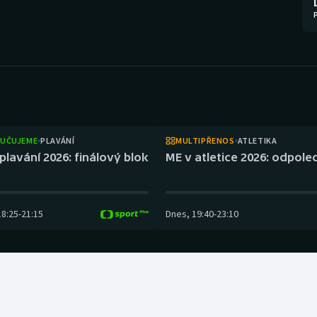
Moderní pětiboj
Triatlon
Motorsport
Veslování
Olympijské hry
Vodní slalom
Parasport
Volejbal
Plavání
Ostatní
UČUJEME
PLAVÁNÍ
MULTIPŘENOS
ATLETIKA
plavání 2026: finálový blok
ME v atletice 2026: odpol
Plážový volejbal
18:25
-
21:15
Dnes
,
19:40
-
23:10