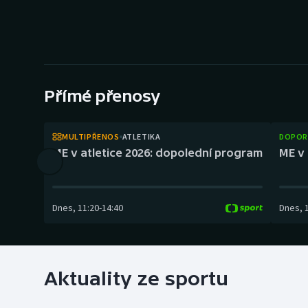
Curling
Dostihy
Florbal
Přímé přenosy
Futsal
Golf
MULTIPŘENOS
ATLETIKA
DOPOR
ME v atletice 2026: dopolední program
ME v 
Gymnastika
Dnes
,
11:20
-
14:40
Dnes
,
Aktuality ze sportu