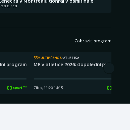
Lehečka v Montrealu dohrál v osmifinále
Před 21 hod
Zobrazit program
MULTIPŘENOS
ATLETIKA
ední program
ME v atletice 2026: dopolední program
Zítra
,
11:20
-
14:15