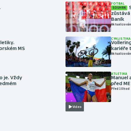
FOTBAL
.
SOUHRN
zůstává 
Baník
Aktualizován
CYKLISTIKA
letiky.
Vollerin
niorském MS
kariéře 
Aktualizován
ATLETIKA
to je. Vždy
Manuel a
 sedmém
před ME
Před 10 hod
Video