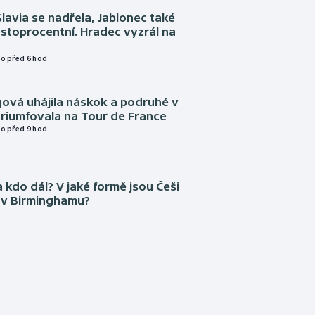
Slavia se nadřela, Jablonec také
stoprocentní. Hradec vyzrál na
o před 6 hod
gová uhájila náskok a podruhé v
triumfovala na Tour de France
o před 9 hod
 kdo dál? V jaké formě jsou Češi
 v Birminghamu?