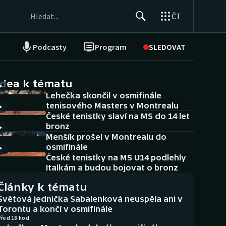
ČT
Podcasty
Program
SLEDOVAT
NEPŘEHLÉDNĚTE
Soutěže
idea k tématu
Lehečka skončil v osmifinále
Historické návraty
tenisového Masters v Montrealu
České tenistky slaví na MS do 14 let
Aplikace ČT sport
bronz
Menšík prošel v Montrealu do
AZ kvíz
osmifinále
České tenistky na MS U14 podlehly
Italkám a budou bojovat o bronz
Články k tématu
Světová jednička Sabalenková neuspěla ani v
Torontu a končí v osmifinále
Před 18 hod