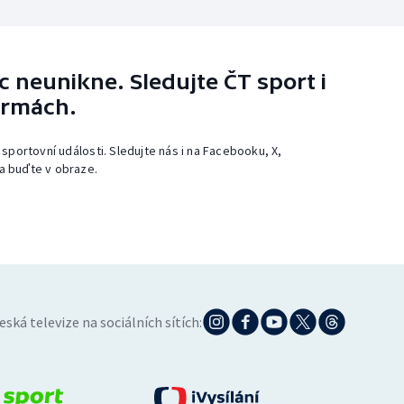
 neunikne. Sledujte ČT sport i
ormách.
 sportovní události. Sledujte nás i na Facebooku, X,
a buďte v obraze.
eská televize na sociálních sítích: