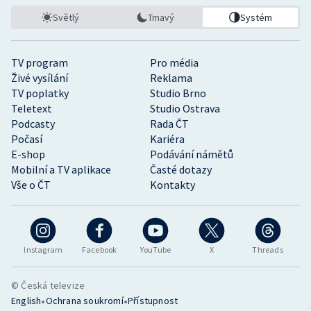
Světlý
Tmavý
Systém
TV program
Pro média
Živé vysílání
Reklama
TV poplatky
Studio Brno
Teletext
Studio Ostrava
Podcasty
Rada ČT
Počasí
Kariéra
E-shop
Podávání námětů
Mobilní a TV aplikace
Časté dotazy
Vše o ČT
Kontakty
Instagram
Facebook
YouTube
X
Threads
© Česká televize
•
•
English
Ochrana soukromí
Přístupnost