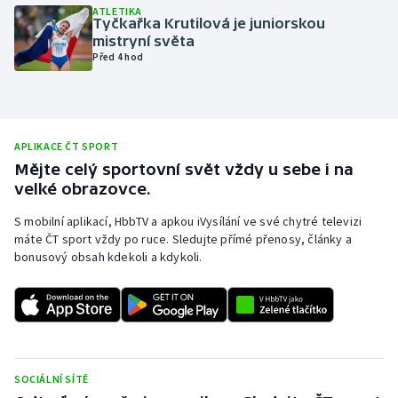
ATLETIKA
Tyčkařka Krutilová je juniorskou
Olympijské hry
mistryní světa
Před 4 hod
Parasport
Plavání
APLIKACE ČT SPORT
Plážový volejbal
Mějte celý sportovní svět vždy u sebe i na
velké obrazovce.
Ragby
S mobilní aplikací, HbbTV a apkou iVysílání ve své chytré televizi
Rychlobruslení
máte ČT sport vždy po ruce. Sledujte přímé přenosy, články a
bonusový obsah kdekoli a kdykoli.
Rychlostní kanoistika
Short track
Sportovní střelba
SOCIÁLNÍ SÍTĚ