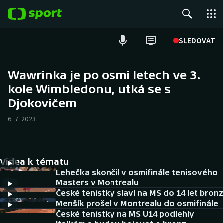
POPULÁRNÍ
SLEDOVAT
Fotbal
Wawrinka je po osmi letech ve 3.
kole Wimbledonu, utká se s
Hokej
Djokovičem
Tenis
6. 7. 2023
Atletika
Cyklistika
Videa k tématu
Lehečka skončil v osmifinále tenisového
DALŠÍ SPORTY
Masters v Montrealu
České tenistky slaví na MS do 14 let bronz
Menšík prošel v Montrealu do osmifinále
Americký fotbal
NEPŘEHLÉDNĚTE
České tenistky na MS U14 podlehly