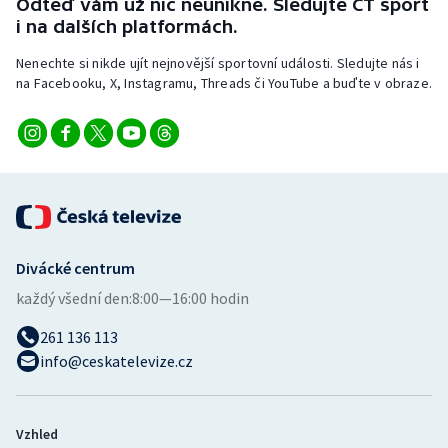
Odteď vám už nic neunikne. Sledujte ČT sport
Stolní tenis
i na dalších platformách.
Triatlon
Nenechte si nikde ujít nejnovější sportovní události. Sledujte nás i
na Facebooku, X, Instagramu, Threads či YouTube a buďte v obraze.
Veslování
Vodní slalom
Volejbal
Ostatní
Divácké centrum
každý všední den:
8:00—16:00 hodin
261 136 113
info@ceskatelevize.cz
Vzhled