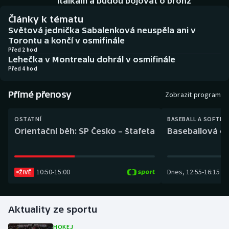
Italkám a budou bojovat o bronz
Baseball a softbal
Soutěže
Články k tématu
Světová jednička Sabalenková neuspěla ani v
Basketbal
Historické návraty
Torontu a končí v osmifinále
Před 2 hod
Biatlon
Aplikace ČT sport
Lehečka v Montrealu dohrál v osmifinále
Před 4 hod
Boby a skeleton
AZ kvíz
Přímé přenosy
Zobrazit program
Box
OSTATNÍ
BASEBALL A SOFTBA
Curling
Orientační běh: SP Česko – štafeta
Baseballová ex
Dostihy
10:50
-
15:00
Dnes
,
12:55
-
16:15
ŽIVĚ
Florbal
Futsal
Aktuality ze sportu
Golf
HOKEJ