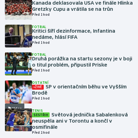
Kanada deklasovala USA ve finále Hlinka
Gretzky Cupu a vrátila se na trůn
Gymnastika
Před 1 hod
FOTBAL
Házená
Kritici šíří dezinformace, Infantina
nedáme, hlásí FIFA
Před 1 hod
Jezdectví
FOTBAL
Judo
Druhá porážka na startu sezony je v boji
o titul problém, připustil Priske
Před 1 hod
Krasobruslení
OSTATNÍ
SP v orientačním běhu ve Vyšším
ŽIVĚ
Lezení
Brodě
Před 1 hod
Lyže a snowboard
Video
TENIS
Světová jednička Sabalenková
SESTŘIH
Moderní pětiboj
neuspěla ani v Torontu a končí v
osmifinále
Motorsport
Před 2 hod