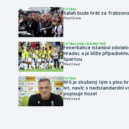
FOTBAL
Salah bude hrát za Trabzon
Před 55 min
FOTBALOVÁ LIGA MISTRŮ
Fenerbahce Istanbul zdolalo
Hradec a je blíže případném
Spartou
Před 2 hod
FOTBAL
RFS je zkušený tým s plno hr
let, navíc s nadstandardní 
popisuje Kozel
Před 2 hod