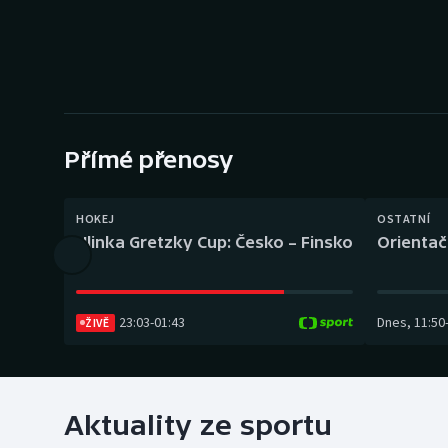
Curling
Dostihy
Florbal
Futsal
Přímé přenosy
Golf
HOKEJ
OSTATNÍ
Hlinka Gretzky Cup: Česko – Finsko
Orientač
Gymnastika
23:03
-
01:43
Dnes
,
11:50
ŽIVĚ
Aktuality ze sportu