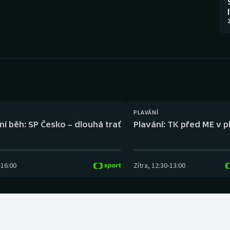
Moderní pětiboj
Triatlon
2
Motorsport
Veslování
Olympijské hry
Vodní slalom
Parasport
Volejbal
Plavání
Ostatní
PLAVÁNÍ
ní běh: SP Česko – dlouhá trať
Plavání: TK před ME v p
Plážový volejbal
-
16:00
Zítra
,
12:30
-
13:00