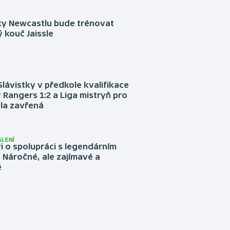
sty Newcastlu bude trénovat
 kouč Jaissle
Slávistky v předkole kvalifikace
 Rangers 1:2 a Liga mistryň pro
la zavřená
LENÍ
 o spolupráci s legendárním
Náročné, ale zajímavé a
é