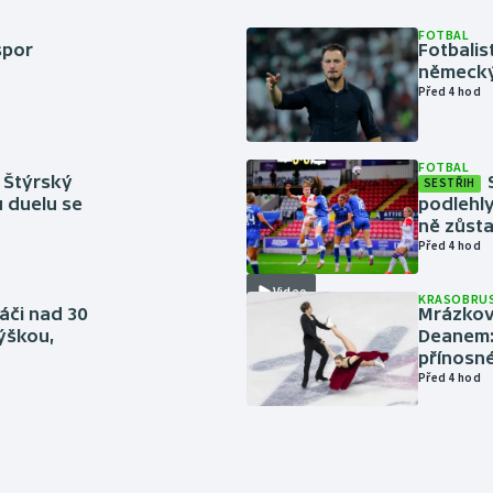
FOTBAL
spor
Fotbali
německý
Před 4 hod
FOTBAL
 Štýrský
SESTŘIH
u duelu se
podlehly
ně zůsta
Před 4 hod
Video
KRASOBRUS
áči nad 30
Mrázkovi
výškou,
Deanem: 
přínosn
Před 4 hod