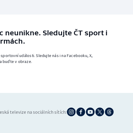
 neunikne. Sledujte ČT sport i
ormách.
 sportovní události. Sledujte nás i na Facebooku, X,
a buďte v obraze.
eská televize na sociálních sítích: