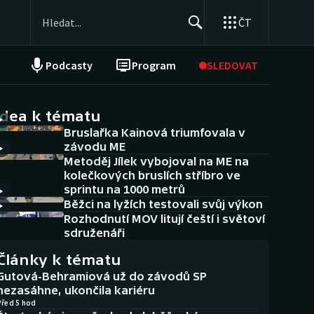
ČT
Podcasty
Program
SLEDOVAT
NEPŘEHLÉDNĚTE
Soutěže
idea k tématu
Bruslařka Kainová triumfovala v
Historické návraty
závodu ME
Metoděj Jílek vybojoval na ME na
Aplikace ČT sport
kolečkových bruslích stříbro ve
sprintu na 1000 metrů
AZ kvíz
Běžci na lyžích testovali svůj výkon
Rozhodnutí MOV litují čeští i světoví
sdruženáři
Články k tématu
Gutová-Behramiová už do závodů SP
nezasáhne, ukončila kariéru
Před 5 hod