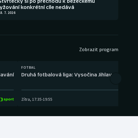
Štvrtecký si po přechodu k běžeckému
lyžování konkrétní cíle nedává
8. 7. 2026
Zobrazit program
FOTBAL
lavání
Druhá fotbalová liga: Vysočina Jihlava – Fotbal
Zítra
,
17:35
-
19:55