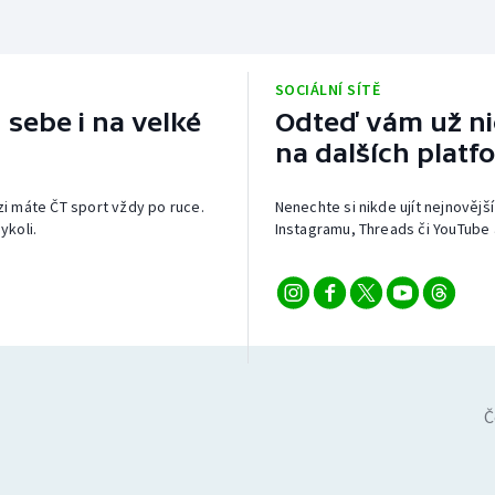
SOCIÁLNÍ SÍTĚ
 sebe i na velké
Odteď vám už nic
na dalších platf
izi máte ČT sport vždy po ruce.
Nenechte si nikde ujít nejnovější
ykoli.
Instagramu, Threads či YouTube 
Č