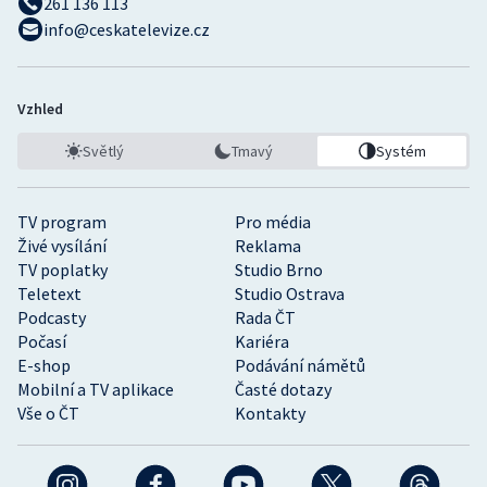
261 136 113
info@ceskatelevize.cz
Vzhled
Světlý
Tmavý
Systém
TV program
Pro média
Živé vysílání
Reklama
TV poplatky
Studio Brno
Teletext
Studio Ostrava
Podcasty
Rada ČT
Počasí
Kariéra
E-shop
Podávání námětů
Mobilní a TV aplikace
Časté dotazy
Vše o ČT
Kontakty