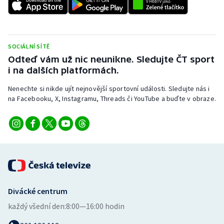
Stolní tenis
Triatlon
SOCIÁLNÍ SÍTĚ
Veslování
Odteď vám už nic neunikne. Sledujte ČT sport
i na dalších platformách.
Vodní slalom
Nenechte si nikde ujít nejnovější sportovní události. Sledujte nás i
na Facebooku, X, Instagramu, Threads či YouTube a buďte v obraze.
Volejbal
Ostatní
Divácké centrum
každý všední den:
8:00—16:00 hodin