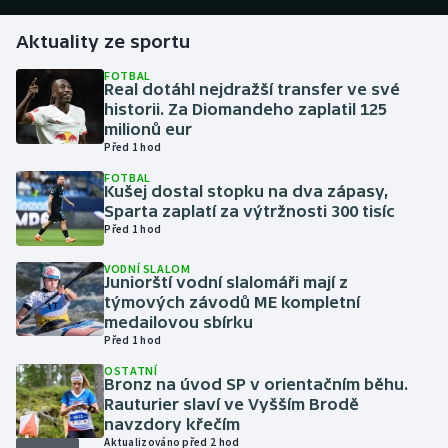
Aktuality ze sportu
Gymnastika
FOTBAL
Real dotáhl nejdražší transfer ve své
Házená
historii. Za Diomandeho zaplatil 125
milionů eur
Jezdectví
Před 1 hod
FOTBAL
Judo
Kušej dostal stopku na dva zápasy,
Sparta zaplatí za výtržnosti 300 tisíc
Před 1 hod
Krasobruslení
VODNÍ SLALOM
Juniorští vodní slalomáři mají z
Lezení
týmových závodů ME kompletní
medailovou sbírku
Lyže a snowboard
Před 1 hod
OSTATNÍ
Moderní pětiboj
Bronz na úvod SP v orientačním běhu.
Rauturier slaví ve Vyšším Brodě
navzdory křečím
Motorsport
Aktualizováno před 2 hod