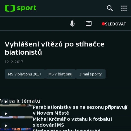
POPULÁRNÍ
SLEDOVAT
Fotbal
Vyhlášení vítězů po stíhačce
biatlonistů
Hokej
12. 2. 2017
Tenis
MS v biatlonu 2017
MS v biatlonu
Zimní sporty
Atletika
Cyklistika
Videa k tématu
DALŠÍ SPORTY
Parabiatlonistky se na sezonu připravují
v Novém Městě
Michal Krčmář o vztahu k fotbalu i
Americký fotbal
NEPŘEHLÉDNĚTE
sledování MS