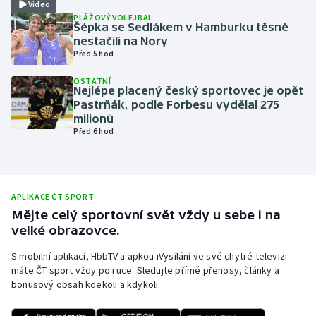
Video
PLÁŽOVÝ VOLEJBAL
Olympijské hry
Šépka se Sedlákem v Hamburku těsně
nestačili na Nory
Parasport
Před 5 hod
OSTATNÍ
Plavání
Nejlépe placený český sportovec je opět
Pastrňák, podle Forbesu vydělal 275
milionů
Plážový volejbal
Před 6 hod
Ragby
Rychlobruslení
APLIKACE ČT SPORT
Mějte celý sportovní svět vždy u sebe i na
Rychlostní kanoistika
velké obrazovce.
S mobilní aplikací, HbbTV a apkou iVysílání ve své chytré televizi
Short track
máte ČT sport vždy po ruce. Sledujte přímé přenosy, články a
bonusový obsah kdekoli a kdykoli.
Sportovní střelba