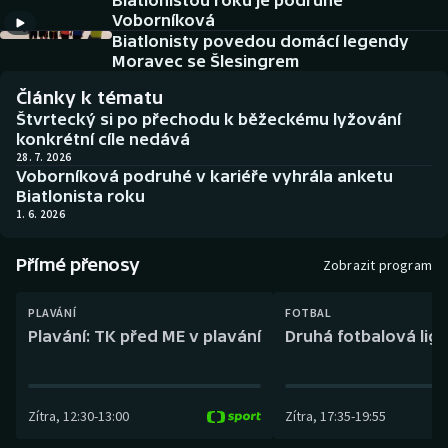
Biatlonistou roku je podruhé
Baseball a softbal
Soutěže
Voborníková
Biatlonisty povedou domácí legendy
Basketbal
Historické návraty
Moravec se Šlesingrem
Články k tématu
Biatlon
Aplikace ČT sport
Štvrtecký si po přechodu k běžeckému lyžování
konkrétní cíle nedává
Boby a skeleton
AZ kvíz
28. 7. 2026
Voborníková podruhé v kariéře vyhrála anketu
Biatlonista roku
Box
1. 6. 2026
Curling
Přímé přenosy
Zobrazit program
Dostihy
PLAVÁNÍ
FOTBAL
Plavání: TK před ME v plavání
Druhá fotbalová liga
Florbal
Futsal
Zítra
,
12:30
-
13:00
Zítra
,
17:35
-
19:55
Golf