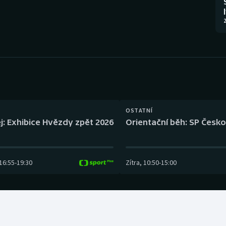
Moderní pětiboj
Triatlon
2
Motorsport
Veslování
Olympijské hry
Vodní slalom
Parasport
Volejbal
Plavání
Ostatní
OSTATNÍ
j: Exhibice Hvězdy zpět 2026
Orientační běh: SP Česko
Plážový volejbal
16:55
-
19:30
Zítra
,
10:50
-
15:00