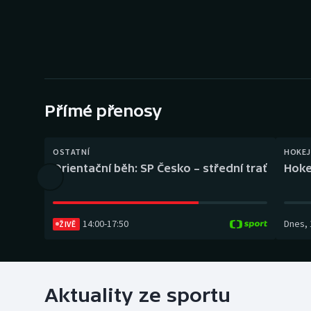
Curling
Dostihy
Florbal
Futsal
Přímé přenosy
Golf
OSTATNÍ
HOKEJ
Orientační běh: SP Česko – střední trať
Hoke
Gymnastika
14:00
-
17:50
Dnes
,
ŽIVĚ
Aktuality ze sportu