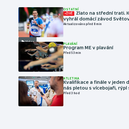
OSTATNÍ
Zlato na střední trati. 
ŽIVĚ
vyhrál domácí závod Světo
Aktualizováno před 8 min
Video
PLAVÁNÍ
Program ME v plavání
Před 53 min
ATLETIKA
Kvalifikace a finále v jeden d
nás pletou s vícebojaři, rýpl
Před 3 hod