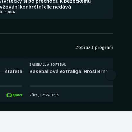
Štvrtecký si po přechodu k běžeckému
lyžování konkrétní cíle nedává
8. 7. 2026
Zobrazit program
BASEBALL A SOFTBAL
 – štafeta
Baseballová extraliga: Hroši Brno – Eagles
Zítra
,
12:55
-
16:15