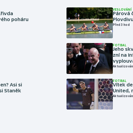
VESLOVÁNÍ
Křivda
Párová č
vého poháru
Plovdivu
Před 3 hod
FOTBAL
Jeho skv
zní na I
vyplouvá
Aktualizován
FOTBAL
en? Asi si
Vítek de
 si Staněk
United, 
Aktualizován