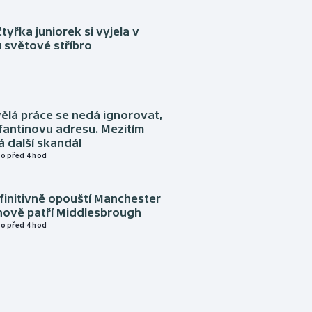
tyřka juniorek si vyjela v
 světové stříbro
ělá práce se nedá ignorovat,
nfantinovu adresu. Mezitím
 další skandál
o před 4 hod
finitivně opouští Manchester
nově patří Middlesbrough
o před 4 hod