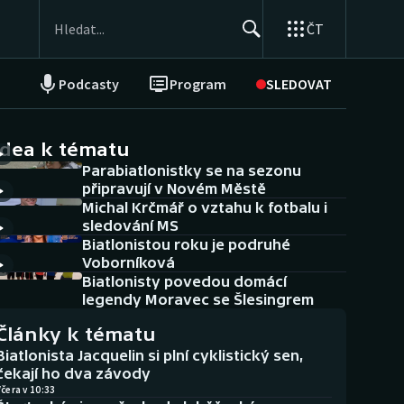
ČT
Podcasty
Program
SLEDOVAT
NEPŘEHLÉDNĚTE
Soutěže
idea k tématu
Parabiatlonistky se na sezonu
Historické návraty
připravují v Novém Městě
Michal Krčmář o vztahu k fotbalu i
Aplikace ČT sport
sledování MS
Biatlonistou roku je podruhé
AZ kvíz
Voborníková
Biatlonisty povedou domácí
legendy Moravec se Šlesingrem
Články k tématu
Biatlonista Jacquelin si plní cyklistický sen,
čekají ho dva závody
čera v 10:33