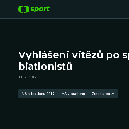
POPULÁRNÍ
DALŠÍ SPORTY
Fotbal
Americký fotbal
Vyhlášení vítězů po 
Hokej
Baseball a softbal
biatlonistů
Tenis
Basketbal
11. 2. 2017
Atletika
Biatlon
MS v biatlonu 2017
MS v biatlonu
Zimní sporty
Cyklistika
Boby a skeleton
Box