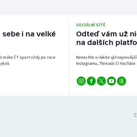
SOCIÁLNÍ SÍTĚ
 sebe i na velké
Odteď vám už nic
na dalších platf
izi máte ČT sport vždy po ruce.
Nenechte si nikde ujít nejnovější
ykoli.
Instagramu, Threads či YouTube 
Č