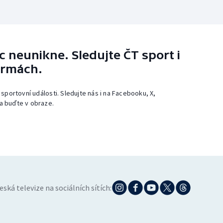
 neunikne. Sledujte ČT sport i
ormách.
 sportovní události. Sledujte nás i na Facebooku, X,
a buďte v obraze.
eská televize na sociálních sítích: