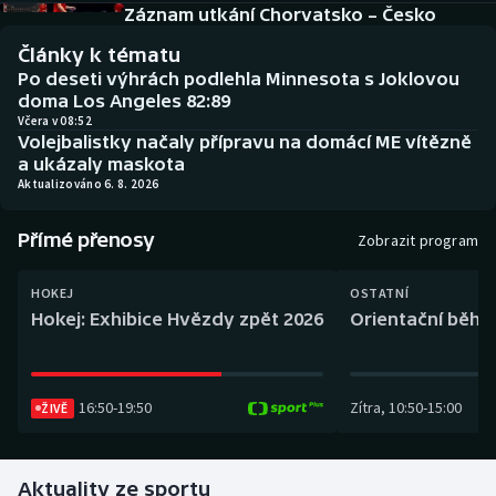
Baseball a softbal
Soutěže
Záznam utkání Chorvatsko – Česko
Články k tématu
Basketbal
Historické návraty
Po deseti výhrách podlehla Minnesota s Joklovou
doma Los Angeles 82:89
Biatlon
Aplikace ČT sport
Včera v 08:52
Volejbalistky načaly přípravu na domácí ME vítězně
a ukázaly maskota
Boby a skeleton
AZ kvíz
Aktualizováno 6. 8. 2026
Box
Přímé přenosy
Zobrazit program
Curling
HOKEJ
OSTATNÍ
Hokej: Exhibice Hvězdy zpět 2026
Orientační běh: 
Dostihy
Florbal
16:50
-
19:50
Zítra
,
10:50
-
15:00
ŽIVĚ
Futsal
Aktuality ze sportu
Golf