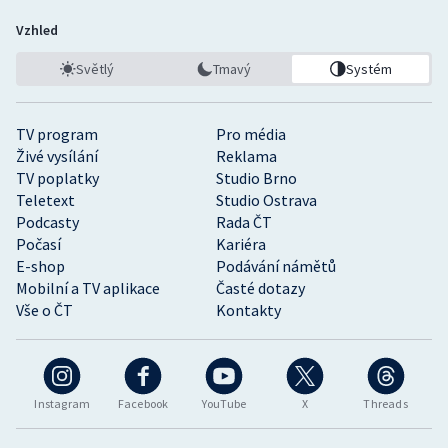
Vzhled
Světlý
Tmavý
Systém
TV program
Pro média
Živé vysílání
Reklama
TV poplatky
Studio Brno
Teletext
Studio Ostrava
Podcasty
Rada ČT
Počasí
Kariéra
E-shop
Podávání námětů
Mobilní a TV aplikace
Časté dotazy
Vše o ČT
Kontakty
Instagram
Facebook
YouTube
X
Threads