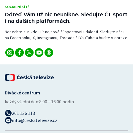
Stolní tenis
SOCIÁLNÍ SÍTĚ
Odteď vám už nic neunikne. Sledujte ČT sport
Triatlon
i na dalších platformách.
Nenechte si nikde ujít nejnovější sportovní události. Sledujte nás i
Veslování
na Facebooku, X, Instagramu, Threads či YouTube a buďte v obraze.
Vodní slalom
Volejbal
Ostatní
Divácké centrum
každý všední den:
8:00—16:00 hodin
261 136 113
info@ceskatelevize.cz