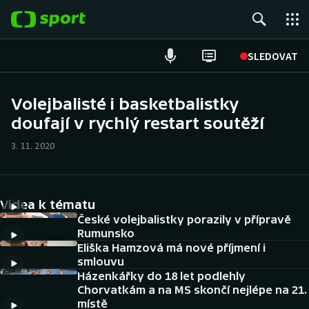
POPULÁRNÍ
SLEDOVAT
Fotbal
Volejbalisté i basketbalistky
doufají v rychlý restart soutěží
Hokej
3. 11. 2020
Tenis
Atletika
Videa k tématu
Cyklistika
České volejbalistky porazily v přípravě
Rumunsko
Eliška Hamzová má nové příjmení i
DALŠÍ SPORTY
smlouvu
Házenkářky do 18 let podlehly
Americký fotbal
NEPŘEHLÉDNĚTE
Chorvatkám a na MS skončí nejlépe na 21.
místě