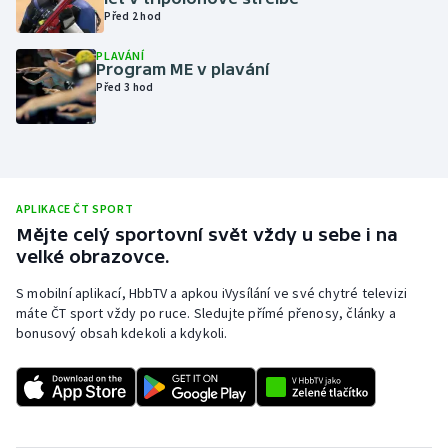
Před 2 hod
Olympijské hry
PLAVÁNÍ
Program ME v plavání
Parasport
Před 3 hod
Plavání
Plážový volejbal
APLIKACE ČT SPORT
Ragby
Mějte celý sportovní svět vždy u sebe i na
velké obrazovce.
Rychlobruslení
S mobilní aplikací, HbbTV a apkou iVysílání ve své chytré televizi
máte ČT sport vždy po ruce. Sledujte přímé přenosy, články a
Rychlostní kanoistika
bonusový obsah kdekoli a kdykoli.
Short track
Sportovní střelba