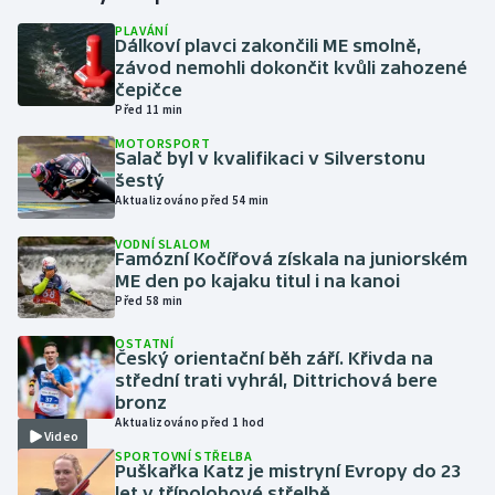
PLAVÁNÍ
Dálkoví plavci zakončili ME smolně,
Gymnastika
závod nemohli dokončit kvůli zahozené
čepičce
Házená
Před 11 min
MOTORSPORT
Jezdectví
Salač byl v kvalifikaci v Silverstonu
šestý
Aktualizováno před 54 min
Judo
VODNÍ SLALOM
Famózní Kočířová získala na juniorském
Krasobruslení
ME den po kajaku titul i na kanoi
Před 58 min
Lezení
OSTATNÍ
Český orientační běh září. Křivda na
Lyže a snowboard
střední trati vyhrál, Dittrichová bere
bronz
Moderní pětiboj
Aktualizováno před 1 hod
Video
SPORTOVNÍ STŘELBA
Puškařka Katz je mistryní Evropy do 23
Motorsport
let v třípolohové střelbě