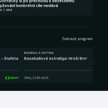
Štvrtecký si po přechodu k běžeckému
lyžování konkrétní cíle nedává
8. 7. 2026
Zobrazit program
BASEBALL A SOFTBAL
 – štafeta
Baseballová extraliga: Hroši Brno – Eagles
Zítra
,
12:55
-
16:15