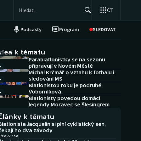
ČT
Podcasty
Program
SLEDOVAT
NEPŘEHLÉDNĚTE
Soutěže
idea k tématu
Parabiatlonistky se na sezonu
Historické návraty
připravují v Novém Městě
Michal Krčmář o vztahu k fotbalu i
Aplikace ČT sport
sledování MS
Biatlonistou roku je podruhé
AZ kvíz
Voborníková
Biatlonisty povedou domácí
legendy Moravec se Šlesingrem
Články k tématu
Biatlonista Jacquelin si plní cyklistický sen,
čekají ho dva závody
Před 22 hod