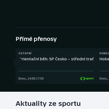
Curling
Dostihy
Florbal
Futsal
Přímé přenosy
Golf
OSTATNÍ
HOKEJ
Orientační běh: SP Česko – střední trať
Hoke
Gymnastika
Dnes
,
14:00
-
17:50
Dnes
,
Aktuality ze sportu