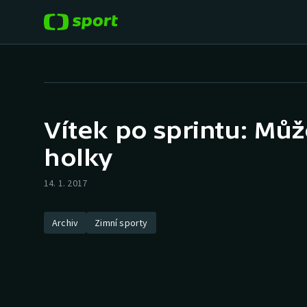
POPULÁRNÍ
DALŠÍ SPORTY
Fotbal
Americký fotbal
Vítek po sprintu: Mů
Hokej
Baseball a softbal
holky
Tenis
Basketbal
14. 1. 2017
Atletika
Biatlon
Archiv
Zimní sporty
Cyklistika
Boby a skeleton
Box