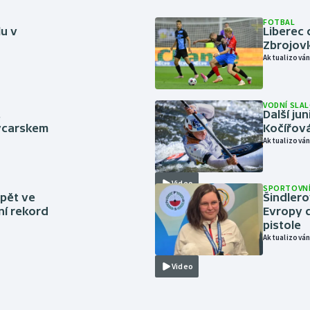
FOTBAL
lu v
Liberec 
Zbrojov
Aktualizován
VODNÍ SLA
.
Další ju
ýcarskem
Kočířová
Aktualizován
Video
SPORTOVNÍ
zpět ve
Šindlero
ní rekord
Evropy d
pistole
Aktualizován
Video