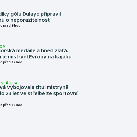
díky gólu Dulaye připravil
ku o neporazitelnost
o před 9 hod
LOM
niorská medaile a hned zlatá.
 je mistryní Evropy na kajaku
o před 12 hod
 STŘELBA
vá vybojovala titul mistryně
o 23 let ve střelbě ze sportovní
o před 12 hod