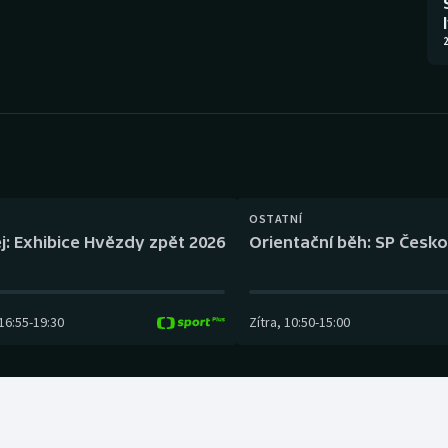
Moderní pětiboj
Triatlon
2
Motorsport
Veslování
Olympijské hry
Vodní slalom
Parasport
Volejbal
Plavání
Ostatní
OSTATNÍ
j: Exhibice Hvězdy zpět 2026
Orientační běh: SP Česko
Plážový volejbal
16:55
-
19:30
Zítra
,
10:50
-
15:00