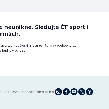
 neunikne. Sledujte ČT sport i
ormách.
 sportovní události. Sledujte nás i na Facebooku, X,
a buďte v obraze.
eská televize na sociálních sítích: