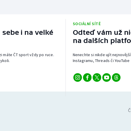
SOCIÁLNÍ SÍTĚ
 sebe i na velké
Odteď vám už nic
na dalších platf
izi máte ČT sport vždy po ruce.
Nenechte si nikde ujít nejnovější
ykoli.
Instagramu, Threads či YouTube 
Č