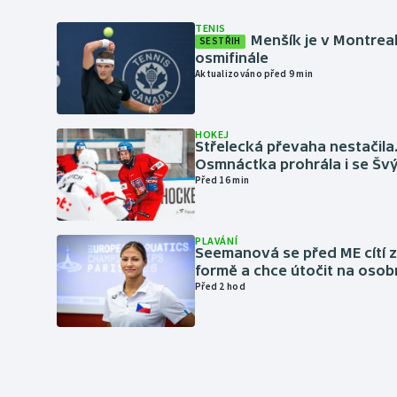
TENIS
Menšík je v Montrea
SESTŘIH
osmifinále
Aktualizováno před 9 min
HOKEJ
Střelecká převaha nestačila
Osmnáctka prohrála i se Šv
Před 16 min
PLAVÁNÍ
Seemanová se před ME cítí 
formě a chce útočit na osob
Před 2 hod