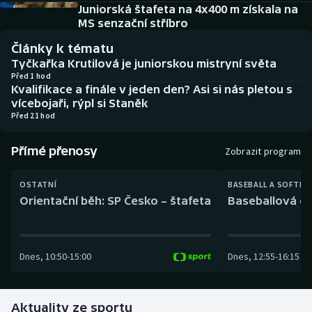
Baseball a softbal
Soutěže
Juniorská štafeta na 4x400 m získala na
MS senzační stříbro
Basketbal
Historické návraty
Články k tématu
Tyčkařka Krutilová je juniorskou mistryní světa
Biatlon
Aplikace ČT sport
Před 1 hod
Kvalifikace a finále v jeden den? Asi si nás pletou s
vícebojaři, rýpl si Staněk
Boby a skeleton
AZ kvíz
Před 21 hod
Box
Přímé přenosy
Zobrazit program
Curling
OSTATNÍ
BASEBALL A SOFTBA
Orientační běh: SP Česko – štafeta
Baseballová ex
Dostihy
Florbal
Dnes
,
10:50
-
15:00
Dnes
,
12:55
-
16:15
Futsal
Aktuality ze sportu
Golf