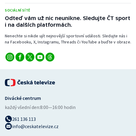
Stolní tenis
SOCIÁLNÍ SÍTĚ
Odteď vám už nic neunikne. Sledujte ČT sport
Triatlon
i na dalších platformách.
Veslování
Nenechte si nikde ujít nejnovější sportovní události. Sledujte nás i
na Facebooku, X, Instagramu, Threads či YouTube a buďte v obraze.
Vodní slalom
Volejbal
Ostatní
Divácké centrum
každý všední den:
8:00—16:00 hodin
261 136 113
info@ceskatelevize.cz