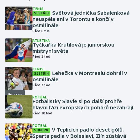
TENIS
Světová jednička Sabalenková
SESTŘIH
Gymnastika
neuspěla ani v Torontu a končí v
osmifinále
Házená
Před 6 min
ATLETIKA
Jezdectví
Tyčkařka Krutilová je juniorskou
mistryní světa
Před 1 hod
Judo
TENIS
Lehečka v Montrealu dohrál v
SESTŘIH
Krasobruslení
osmifinále
Před 2 hod
Lezení
Video
FOTBAL
Fotbalistky Slavie si po další prohře
Lyže a snowboard
hlavní fázi evropských pohárů nezahrají
Před 10 hod
Moderní pětiboj
FOTBAL
V Teplicích padlo deset gólů,
SOUHRN
Motorsport
Sparta padla v Boleslavi, Zlín zůstává