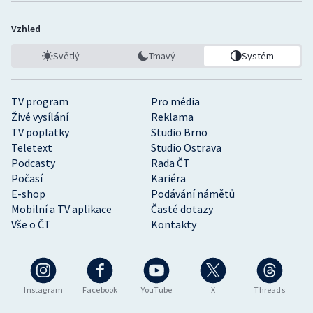
Vzhled
Světlý
Tmavý
Systém
TV program
Pro média
Živé vysílání
Reklama
TV poplatky
Studio Brno
Teletext
Studio Ostrava
Podcasty
Rada ČT
Počasí
Kariéra
E-shop
Podávání námětů
Mobilní a TV aplikace
Časté dotazy
Vše o ČT
Kontakty
Instagram
Facebook
YouTube
X
Threads