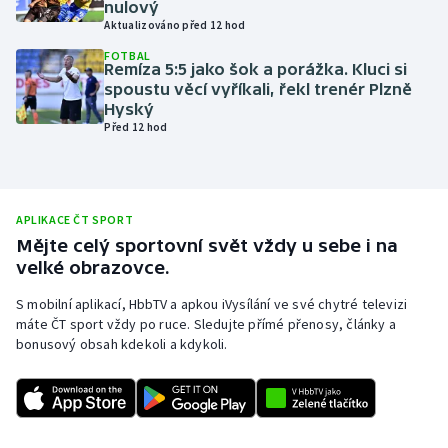
nulový
Aktualizováno před 12 hod
Olympijské hry
FOTBAL
Remíza 5:5 jako šok a porážka. Kluci si
Parasport
spoustu věcí vyříkali, řekl trenér Plzně
Hyský
Plavání
Před 12 hod
Plážový volejbal
Ragby
APLIKACE ČT SPORT
Mějte celý sportovní svět vždy u sebe i na
velké obrazovce.
Rychlobruslení
S mobilní aplikací, HbbTV a apkou iVysílání ve své chytré televizi
Rychlostní kanoistika
máte ČT sport vždy po ruce. Sledujte přímé přenosy, články a
bonusový obsah kdekoli a kdykoli.
Short track
Sportovní střelba