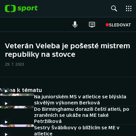
POPULÁRNÍ
SLEDOVAT
Fotbal
Veterán Veleba je pošesté mistrem
republiky na stovce
Hokej
29. 7. 2023
Tenis
Atletika
Videa k tématu
Cyklistika
Na juniorském MS v atletice se blýskla
skvělým výkonem Berková
Do Birminghamu dorazili čeští atleti, po
DALŠÍ SPORTY
zraněních se ukáže na ME také
Petržilková
Americký fotbal
NEPŘEHLÉDNĚTE
Sestry Švábíkovy o blížícím se ME v
atletice