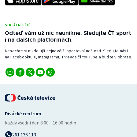
Short track
Sportovní střelba
SOCIÁLNÍ SÍTĚ
Odteď vám už nic neunikne. Sledujte ČT sport
Stolní tenis
i na dalších platformách.
Triatlon
Nenechte si nikde ujít nejnovější sportovní události. Sledujte nás i
na Facebooku, X, Instagramu, Threads či YouTube a buďte v obraze.
Veslování
Vodní slalom
Volejbal
Ostatní
Divácké centrum
každý všední den:
8:00—16:00 hodin
261 136 113