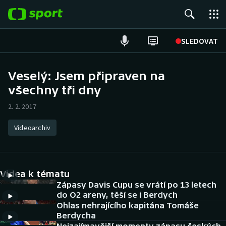
POPULÁRNÍ
SLEDOVAT
ME v atletice
Veselý: Jsem připraven na
všechny tři dny
ME v plavání
2. 2. 2017
Fotbal
Videoarchiv
Hokej
Tenis
Videa k tématu
DALŠÍ SPORTY
Zápasy Davis Cupu se vrátí po 13 letech
do O2 areny, těší se i Berdych
Ohlas nehrajícího kapitána Tomáše
Americký fotbal
NEPŘEHLÉDNĚTE
Berdycha