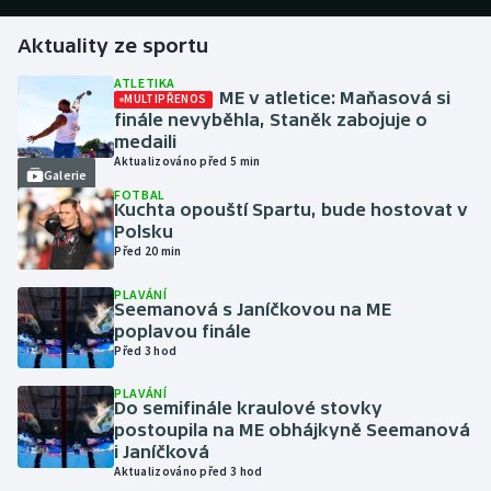
Aktuality ze sportu
Futsal
ATLETIKA
ME v atletice: Maňasová si
MULTIPŘENOS
Golf
finále nevyběhla, Staněk zabojuje o
medaili
Gymnastika
Aktualizováno před 5 min
Galerie
FOTBAL
Házená
Kuchta opouští Spartu, bude hostovat v
Polsku
Před 20 min
Jezdectví
PLAVÁNÍ
Seemanová s Janíčkovou na ME
Judo
poplavou finále
Před 3 hod
Krasobruslení
PLAVÁNÍ
Do semifinále kraulové stovky
Lezení
postoupila na ME obhájkyně Seemanová
i Janíčková
Lyže a snowboard
Aktualizováno před 3 hod