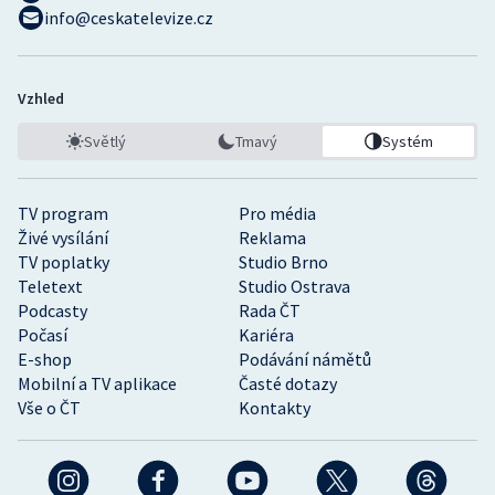
info@ceskatelevize.cz
Vzhled
Světlý
Tmavý
Systém
TV program
Pro média
Živé vysílání
Reklama
TV poplatky
Studio Brno
Teletext
Studio Ostrava
Podcasty
Rada ČT
Počasí
Kariéra
E-shop
Podávání námětů
Mobilní a TV aplikace
Časté dotazy
Vše o ČT
Kontakty