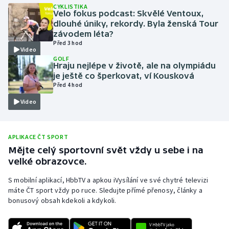
CYKLISTIKA
Velo fokus podcast: Skvělé Ventoux,
Moderní pětiboj
dlouhé úniky, rekordy. Byla ženská Tour
závodem léta?
Motorsport
Před 3 hod
Video
GOLF
Olympijské hry
Hraju nejlépe v životě, ale na olympiádu
je ještě co šperkovat, ví Kousková
Před 4 hod
Parasport
Video
Plavání
Plážový volejbal
APLIKACE ČT SPORT
Mějte celý sportovní svět vždy u sebe i na
velké obrazovce.
Ragby
S mobilní aplikací, HbbTV a apkou iVysílání ve své chytré televizi
Rychlobruslení
máte ČT sport vždy po ruce. Sledujte přímé přenosy, články a
bonusový obsah kdekoli a kdykoli.
Rychlostní kanoistika