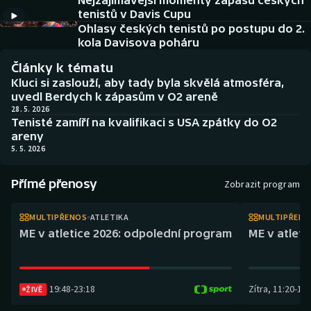
Nejzajímavější momenty zápasu českých
Atletika
Soutěže
tenistů v Davis Cupu
Ohlasy českých tenistů po postupu do 2.
Baseball a softbal
Historické návraty
kola Davisova poháru
Články k tématu
Basketbal
Aplikace ČT sport
Kluci si zaslouží, aby tady byla skvělá atmosféra,
uvedl Berdych k zápasům v O2 areně
Biatlon
AZ kvíz
28. 5. 2026
Tenisté zamíří na kvalifikaci s USA zpátky do O2
areny
Boby a skeleton
5. 5. 2026
Box
Přímé přenosy
Zobrazit program
Curling
MULTIPŘENOS
ATLETIKA
MULTIPŘEN
ME v atletice 2026: odpolední program
ME v atlet
Cyklistika
Dostihy
19:48
-
23:18
Zítra
,
11:20
-
14:
ŽIVĚ
Florbal