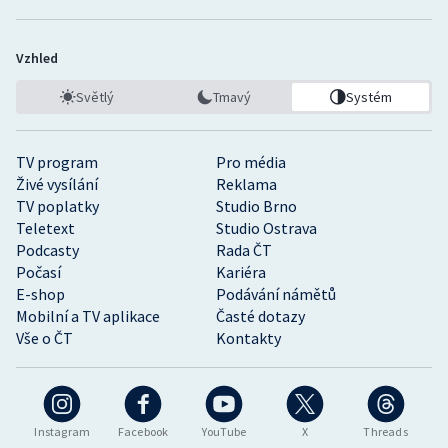
Vzhled
Světlý
Tmavý
Systém
TV program
Pro média
Živé vysílání
Reklama
TV poplatky
Studio Brno
Teletext
Studio Ostrava
Podcasty
Rada ČT
Počasí
Kariéra
E-shop
Podávání námětů
Mobilní a TV aplikace
Časté dotazy
Vše o ČT
Kontakty
Instagram
Facebook
YouTube
X
Threads