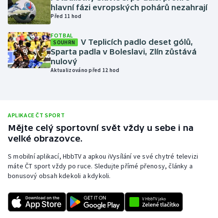
hlavní fázi evropských pohárů nezahrají
Olympijské hry
Před 11 hod
FOTBAL
Parasport
V Teplicích padlo deset gólů,
SOUHRN
Sparta padla v Boleslavi, Zlín zůstává
Plavání
nulový
Aktualizováno před 12 hod
Plážový volejbal
Ragby
APLIKACE ČT SPORT
Mějte celý sportovní svět vždy u sebe i na
Rychlobruslení
velké obrazovce.
Rychlostní kanoistika
S mobilní aplikací, HbbTV a apkou iVysílání ve své chytré televizi
máte ČT sport vždy po ruce. Sledujte přímé přenosy, články a
bonusový obsah kdekoli a kdykoli.
Short track
Sportovní střelba