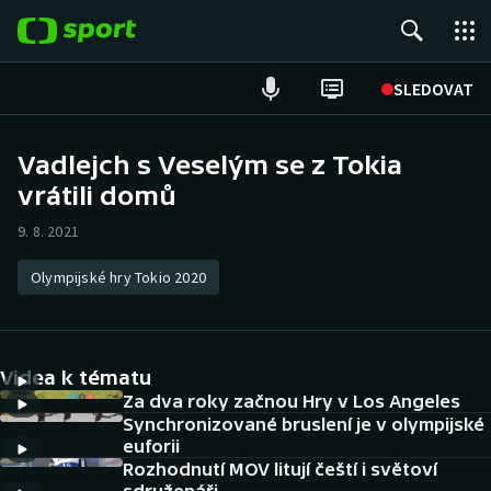
POPULÁRNÍ
SLEDOVAT
Fotbal
Vadlejch s Veselým se z Tokia
vrátili domů
Hokej
9. 8. 2021
Tenis
Olympijské hry Tokio 2020
Atletika
Cyklistika
Videa k tématu
DALŠÍ SPORTY
Za dva roky začnou Hry v Los Angeles
Synchronizované bruslení je v olympijské
euforii
Americký fotbal
NEPŘEHLÉDNĚTE
Rozhodnutí MOV litují čeští i světoví