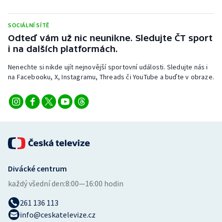
Stolní tenis
SOCIÁLNÍ SÍTĚ
Triatlon
Odteď vám už nic neunikne. Sledujte ČT sport
i na dalších platformách.
Veslování
Nenechte si nikde ujít nejnovější sportovní události. Sledujte nás i
na Facebooku, X, Instagramu, Threads či YouTube a buďte v obraze.
Vodní slalom
Volejbal
Ostatní
Divácké centrum
každý všední den:
8:00—16:00 hodin
261 136 113
info@ceskatelevize.cz