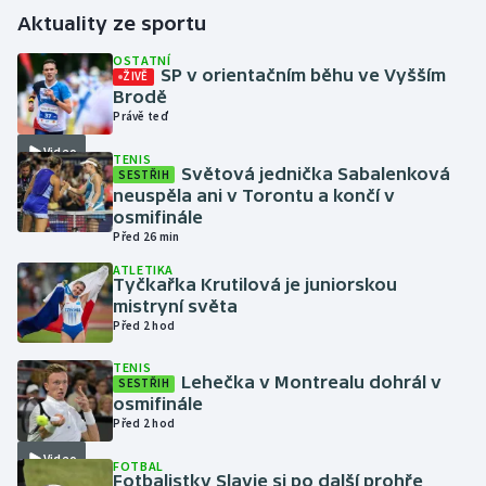
Aktuality ze sportu
Gymnastika
OSTATNÍ
SP v orientačním běhu ve Vyšším
ŽIVĚ
Brodě
Házená
Právě teď
Video
Jezdectví
TENIS
Světová jednička Sabalenková
SESTŘIH
neuspěla ani v Torontu a končí v
Judo
osmifinále
Před 26 min
Krasobruslení
ATLETIKA
Tyčkařka Krutilová je juniorskou
mistryní světa
Lezení
Před 2 hod
Lyže a snowboard
TENIS
Lehečka v Montrealu dohrál v
SESTŘIH
osmifinále
Moderní pětiboj
Před 2 hod
Video
Motorsport
FOTBAL
Fotbalistky Slavie si po další prohře