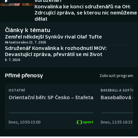
sdruženáři
Baseball a softbal
Soutěže
Konvalinka ke konci sdruženářů na OH:
Zdrcující zpráva, se kterou nic nemůžeme
Basketbal
Historické návraty
dělat
Články k tématu
Biatlon
Aplikace ČT sport
Zemřel někdejší Synkův rival Olaf Tufte
Aktualizováno 21. 7. 2026
Sdruženář Konvalinka k rozhodnutí MOV:
Boby a skeleton
AZ kvíz
Devastující zpráva, převrátil se mi život
8. 7. 2026
Box
Přímé přenosy
Zobrazit program
Curling
OSTATNÍ
BASEBALL A SOFTBA
Dostihy
Orientační běh: SP Česko – štafeta
Baseballová ex
Florbal
Dnes
,
10:50
-
15:00
Dnes
,
12:55
-
16:15
Futsal
Golf