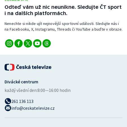
Stolní tenis
Odteď vám už nic neunikne. Sledujte ČT sport
i na dalších platformách.
Triatlon
Nenechte si nikde ujít nejnovější sportovní události. Sledujte nás i
na Facebooku, X, Instagramu, Threads či YouTube a buďte v obraze.
Veslování
Vodní slalom
Volejbal
Ostatní
Divácké centrum
každý všední den:
8:00—16:00 hodin
261 136 113
info@ceskatelevize.cz