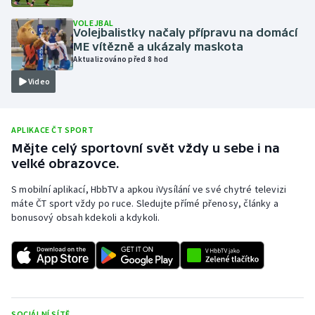
Olympijské hry
VOLEJBAL
Volejbalistky načaly přípravu na domácí
ME vítězně a ukázaly maskota
Parasport
Aktualizováno před 8 hod
Video
Plavání
Plážový volejbal
APLIKACE ČT SPORT
Mějte celý sportovní svět vždy u sebe i na
Ragby
velké obrazovce.
Rychlobruslení
S mobilní aplikací, HbbTV a apkou iVysílání ve své chytré televizi
máte ČT sport vždy po ruce. Sledujte přímé přenosy, články a
bonusový obsah kdekoli a kdykoli.
Rychlostní kanoistika
Short track
Sportovní střelba
SOCIÁLNÍ SÍTĚ