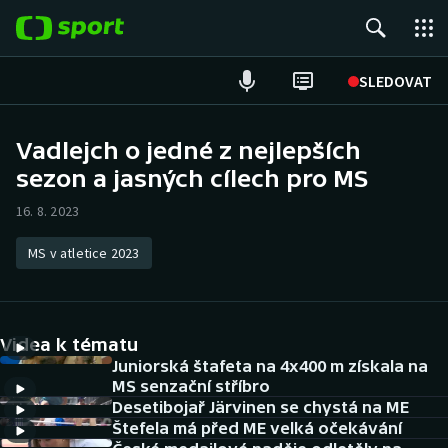
POPULÁRNÍ
SLEDOVAT
Fotbal
Vadlejch o jedné z nejlepších
sezon a jasných cílech pro MS
Hokej
16. 8. 2023
Tenis
MS v atletice 2023
Atletika
Cyklistika
Videa k tématu
DALŠÍ SPORTY
Juniorská štafeta na 4x400 m získala na
MS senzační stříbro
Desetibojař Järvinen se chystá na ME
Americký fotbal
NEPŘEHLÉDNĚTE
Štefela má před ME velká očekávání