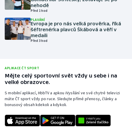
nehodě
Olympijské hry
Před 1 hod
PLAVÁNÍ
Parasport
Evropa je pro nás velká prověrka, říká
šéftrenérka plavců Škábová a věří v
medaili
Plavání
Před 3 hod
Plážový volejbal
Ragby
APLIKACE ČT SPORT
Mějte celý sportovní svět vždy u sebe i na
Rychlobruslení
velké obrazovce.
S mobilní aplikací, HbbTV a apkou iVysílání ve své chytré televizi
Rychlostní kanoistika
máte ČT sport vždy po ruce. Sledujte přímé přenosy, články a
bonusový obsah kdekoli a kdykoli.
Short track
Sportovní střelba