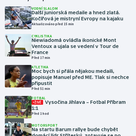
VODNÍ SLALOM
Další juniorská medaile a hned zlatá.
Gymnastika
Kočířová je mistryní Evropy na kajaku
Aktualizováno před 15 min
Házená
CYKLISTIKA
Niewiadomá ovládla ikonické Mont
Jezdectví
Ventoux a ujala se vedení v Tour de
France
Judo
Před 17 min
ATLETIKA
Moc bych si přála nějakou medaili,
Krasobruslení
popisuje Manuel před ME. Tlak si nechce
připustit
Lezení
Před 51 min
FOTBAL
Lyže a snowboard
Vysočina Jihlava – Fotbal Příbram
ŽIVĚ
1:1
Před 1 hod
Moderní pětiboj
Video
MOTORSPORT
Na startu Barum rallye bude chybět
Motorsport
domácí lídr Stříteský, zotavuje se po