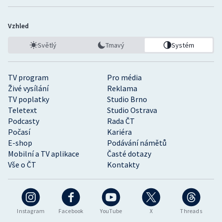
Vzhled
Světlý
Tmavý
Systém
TV program
Pro média
Živé vysílání
Reklama
TV poplatky
Studio Brno
Teletext
Studio Ostrava
Podcasty
Rada ČT
Počasí
Kariéra
E-shop
Podávání námětů
Mobilní a TV aplikace
Časté dotazy
Vše o ČT
Kontakty
Instagram
Facebook
YouTube
X
Threads