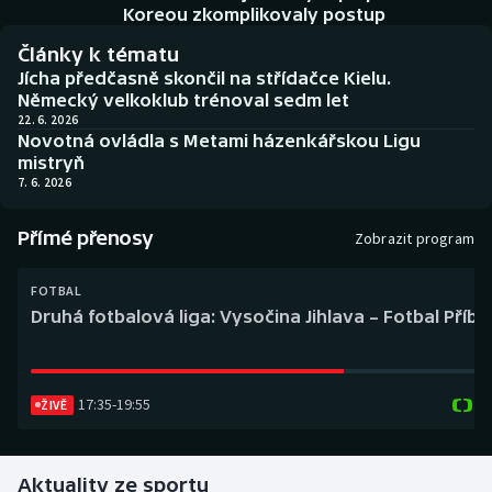
Baseball a softbal
Soutěže
Koreou zkomplikovaly postup
Články k tématu
Basketbal
Historické návraty
Jícha předčasně skončil na střídačce Kielu.
Německý velkoklub trénoval sedm let
Biatlon
Aplikace ČT sport
22. 6. 2026
Novotná ovládla s Metami házenkářskou Ligu
mistryň
Boby a skeleton
AZ kvíz
7. 6. 2026
Box
Přímé přenosy
Zobrazit program
Curling
FOTBAL
Druhá fotbalová liga: Vysočina Jihlava – Fotbal Příb
Dostihy
Florbal
17:35
-
19:55
ŽIVĚ
Futsal
Aktuality ze sportu
Golf