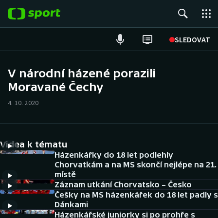
POPULÁRNÍ
SLEDOVAT
Fotbal
V národní házené porazili
Moravané Čechy
Hokej
4. 10. 2020
Tenis
Atletika
Videa k tématu
Cyklistika
Házenkářky do 18 let podlehly
Chorvatkám a na MS skončí nejlépe na 21.
místě
DALŠÍ SPORTY
Záznam utkání Chorvatsko – Česko
Češky na MS házenkářek do 18 let padly s
Americký fotbal
NEPŘEHLÉDNĚTE
Dánkami
Házenkářské juniorky si po prohře s