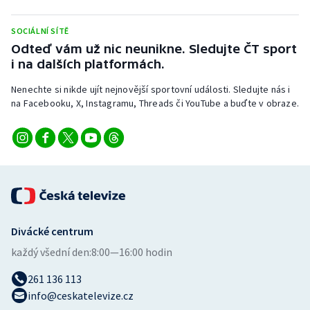
Stolní tenis
SOCIÁLNÍ SÍTĚ
Triatlon
Odteď vám už nic neunikne. Sledujte ČT sport
i na dalších platformách.
Veslování
Nenechte si nikde ujít nejnovější sportovní události. Sledujte nás i
na Facebooku, X, Instagramu, Threads či YouTube a buďte v obraze.
Vodní slalom
Volejbal
Ostatní
Divácké centrum
každý všední den:
8:00—16:00 hodin
261 136 113
info@ceskatelevize.cz