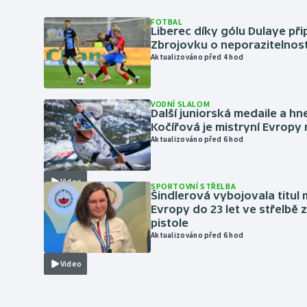
FOTBAL
Liberec díky gólu Dulaye přip
Zbrojovku o neporazitelnos
Aktualizováno před 4 hod
VODNÍ SLALOM
Další juniorská medaile a hn
Kočířová je mistryní Evropy
Aktualizováno před 6 hod
Video
SPORTOVNÍ STŘELBA
Šindlerová vybojovala titul 
Evropy do 23 let ve střelbě 
pistole
Aktualizováno před 6 hod
Video