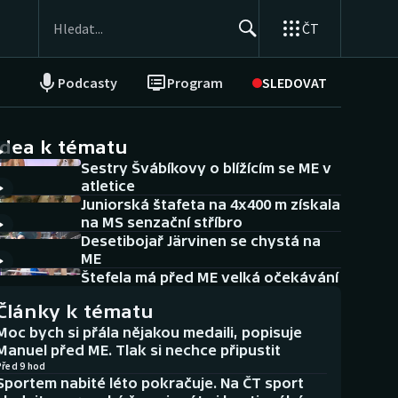
ČT
Podcasty
Program
SLEDOVAT
NEPŘEHLÉDNĚTE
Soutěže
idea k tématu
Sestry Švábíkovy o blížícím se ME v
Historické návraty
atletice
Juniorská štafeta na 4x400 m získala
Aplikace ČT sport
na MS senzační stříbro
Desetibojař Järvinen se chystá na
AZ kvíz
ME
Štefela má před ME velká očekávání
Články k tématu
Moc bych si přála nějakou medaili, popisuje
Manuel před ME. Tlak si nechce připustit
Před 9 hod
Sportem nabité léto pokračuje. Na ČT sport