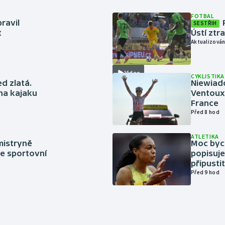
FOTBAL
ravil
SESTŘIH
t
Ústí ztr
Aktualizován
Video
CYKLISTIKA
ed zlatá.
Niewiad
 na kajaku
Ventoux 
France
Před 8 hod
ATLETIKA
mistryně
Moc bych
ze sportovní
popisuje
připustit
Před 9 hod