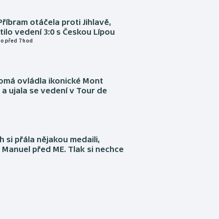
Příbram otáčela proti Jihlavě,
atilo vedení 3:0 s Českou Lípou
o před 7 hod
omá ovládla ikonické Mont
a ujala se vedení v Tour de
 si přála nějakou medaili,
 Manuel před ME. Tlak si nechce