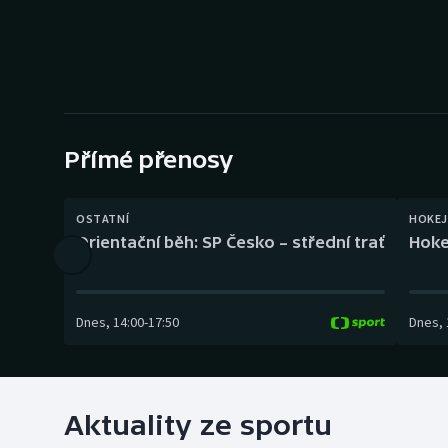
Curling
Dostihy
Florbal
Futsal
Přímé přenosy
Golf
OSTATNÍ
HOKEJ
Orientační běh: SP Česko – střední trať
Hoke
Gymnastika
Dnes
,
14:00
-
17:50
Dnes
,
Aktuality ze sportu