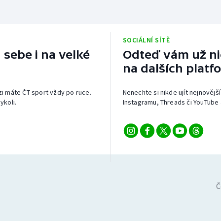
SOCIÁLNÍ SÍTĚ
 sebe i na velké
Odteď vám už nic
na dalších platf
izi máte ČT sport vždy po ruce.
Nenechte si nikde ujít nejnovější
ykoli.
Instagramu, Threads či YouTube 
Č