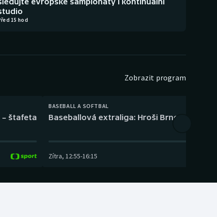
sledujte evropské šampionáty i kontinuální
studio
Před 15 hod
Zobrazit program
BASEBALL A SOFTBAL
 – štafeta
Baseballová extraliga: Hroši Brno – Eagles
Zítra
,
12:55
-
16:15