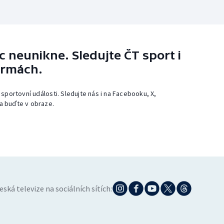
 neunikne. Sledujte ČT sport i
ormách.
 sportovní události. Sledujte nás i na Facebooku, X,
a buďte v obraze.
eská televize na sociálních sítích: