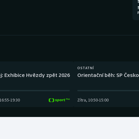
Moderní pětiboj
Triatlon
Motorsport
Veslování
Olympijské hry
Vodní slalom
Parasport
Volejbal
Plavání
Ostatní
OSTATNÍ
j: Exhibice Hvězdy zpět 2026
Orientační běh: SP Česko
Plážový volejbal
16:55
-
19:30
Zítra
,
10:50
-
15:00