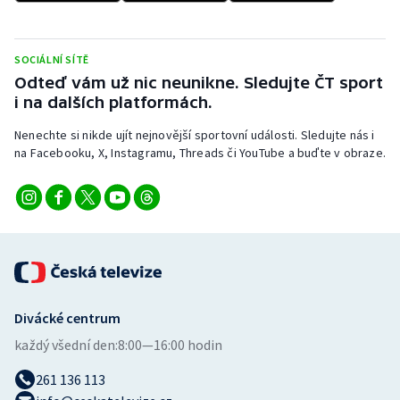
Stolní tenis
Triatlon
SOCIÁLNÍ SÍTĚ
Odteď vám už nic neunikne. Sledujte ČT sport
Veslování
i na dalších platformách.
Nenechte si nikde ujít nejnovější sportovní události. Sledujte nás i
Vodní slalom
na Facebooku, X, Instagramu, Threads či YouTube a buďte v obraze.
Volejbal
Ostatní
Divácké centrum
každý všední den:
8:00—16:00 hodin
261 136 113