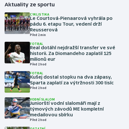
Aktuality ze sportu
Gymnastika
CYKLISTIKA
Le Courtová-Pienaarová vyhrála po
pádu 6. etapu Tour, vedení drží
Házená
Reusserová
Před 2 min
Jezdectví
FOTBAL
Real dotáhl nejdražší transfer ve své
historii. Za Diomandeho zaplatil 125
Judo
milionů eur
Před 2 hod
Krasobruslení
FOTBAL
Kušej dostal stopku na dva zápasy,
Lezení
Sparta zaplatí za výtržnosti 300 tisíc
Před 2 hod
Lyže a snowboard
VODNÍ SLALOM
Juniorští vodní slalomáři mají z
týmových závodů ME kompletní
Moderní pětiboj
medailovou sbírku
Před 2 hod
Motorsport
OSTATNÍ