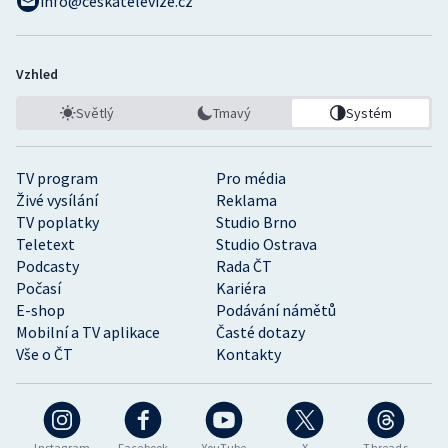
info@ceskatelevize.cz
Vzhled
Světlý
Tmavý
Systém
TV program
Pro média
Živé vysílání
Reklama
TV poplatky
Studio Brno
Teletext
Studio Ostrava
Podcasty
Rada ČT
Počasí
Kariéra
E-shop
Podávání námětů
Mobilní a TV aplikace
Časté dotazy
Vše o ČT
Kontakty
Instagram
Facebook
YouTube
X
Threads