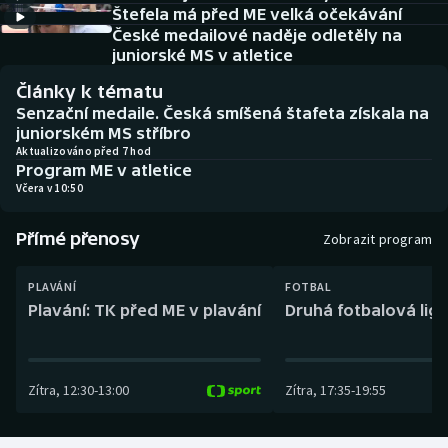
Baseball a softbal
Soutěže
Štefela má před ME velká očekávání
České medailové naděje odletěly na
juniorské MS v atletice
Basketbal
Historické návraty
Články k tématu
Biatlon
Aplikace ČT sport
Senzační medaile. Česká smíšená štafeta získala na
juniorském MS stříbro
Aktualizováno před 7 hod
Boby a skeleton
AZ kvíz
Program ME v atletice
Včera v 10:50
Box
Přímé přenosy
Zobrazit program
Curling
PLAVÁNÍ
FOTBAL
Dostihy
Plavání: TK před ME v plavání
Druhá fotbalová liga
Florbal
Zítra
,
12:30
-
13:00
Zítra
,
17:35
-
19:55
Futsal
Golf