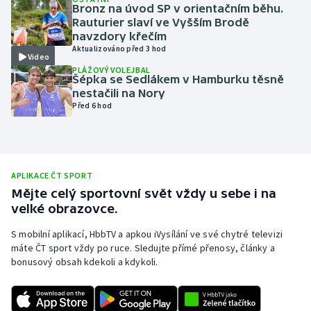
Bronz na úvod SP v orientačním běhu.
Olympijské hry
Rauturier slaví ve Vyšším Brodě
navzdory křečím
Aktualizováno před 3 hod
Parasport
Video
PLÁŽOVÝ VOLEJBAL
Šépka se Sedlákem v Hamburku těsně
Plavání
nestačili na Nory
Před 6 hod
Plážový volejbal
Ragby
APLIKACE ČT SPORT
Rychlobruslení
Mějte celý sportovní svět vždy u sebe i na
velké obrazovce.
Rychlostní kanoistika
S mobilní aplikací, HbbTV a apkou iVysílání ve své chytré televizi
máte ČT sport vždy po ruce. Sledujte přímé přenosy, články a
Short track
bonusový obsah kdekoli a kdykoli.
Sportovní střelba