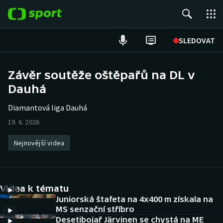
POPULÁRNÍ
SLEDOVAT
Fotbal
Závěr soutěže oštěpařů na DL v
Dauhá
Hokej
Diamantová liga Dauhá
Tenis
19. 6. 2026
Atletika
Nejnovější videa
Cyklistika
DALŠÍ SPORTY
Videa k tématu
Juniorská štafeta na 4x400 m získala na
Americký fotbal
NEPŘEHLÉDNĚTE
MS senzační stříbro
Desetibojař Järvinen se chystá na ME