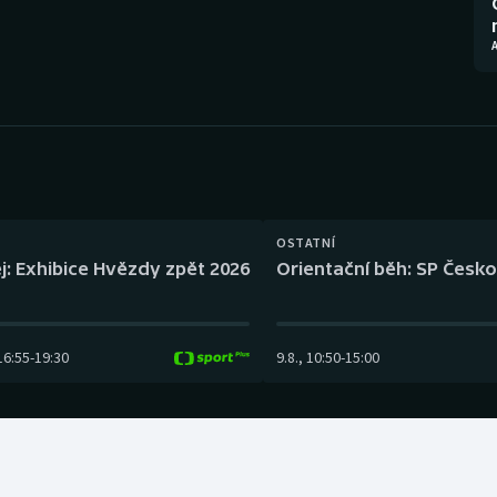
Moderní pětiboj
Triatlon
A
Motorsport
Veslování
Olympijské hry
Vodní slalom
Parasport
Volejbal
Plavání
Ostatní
OSTATNÍ
j: Exhibice Hvězdy zpět 2026
Orientační běh: SP Česko
Plážový volejbal
16:55
-
19:30
9.8.
,
10:50
-
15:00