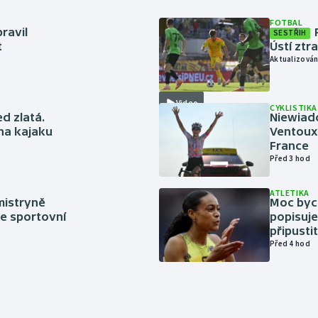
FOTBAL
ravil
SESTŘIH
t
Ústí ztr
Aktualizován
Video
CYKLISTIKA
ed zlatá.
Niewiad
 na kajaku
Ventoux 
France
Před 3 hod
ATLETIKA
mistryně
Moc bych
ze sportovní
popisuje
připustit
Před 4 hod