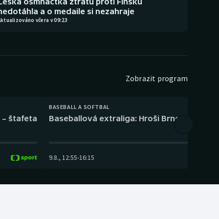
Česká osmnáctka ztrátu proti Finsku
nedotáhla a o medaile si nezahraje
ktualizováno včera v 09:23
Zobrazit program
BASEBALL A SOFTBAL
 – štafeta
Baseballová extraliga: Hroši Brno – Eagles
9.8.
,
12:55
-
16:15