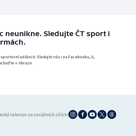
 neunikne. Sledujte ČT sport i
ormách.
 sportovní události. Sledujte nás i na Facebooku, X,
a buďte v obraze.
eská televize na sociálních sítích: