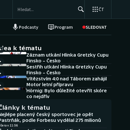
ČT
Podcasty
Program
SLEDOVAT
NEPŘEHLÉDNĚTE
Soutěže
idea k tématu
Záznam utkání Hlinka Gretzky Cupu
Historické návraty
Finsko – Česko
Sestřih utkání Hlinka Gretzky Cupu
Aplikace ČT sport
Finsko – Česko
Vítězstvím 4:0 nad Táborem zahájil
AZ kvíz
Motor letní přípravu
Hörnig: Bylo důležité otevřít skóre
co nejdřív
Články k tématu
Nejlépe placený český sportovec je opět
Pastrňák, podle Forbesu vydělal 275 milionů
čera v 11:56