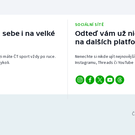
SOCIÁLNÍ SÍTĚ
 sebe i na velké
Odteď vám už nic
na dalších platf
izi máte ČT sport vždy po ruce.
Nenechte si nikde ujít nejnovější
ykoli.
Instagramu, Threads či YouTube 
Č