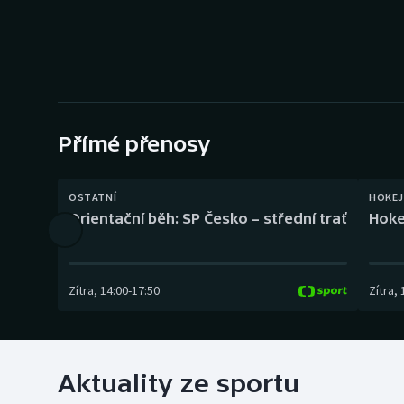
Curling
Dostihy
Florbal
Futsal
Přímé přenosy
Golf
OSTATNÍ
HOKEJ
Orientační běh: SP Česko – střední trať
Hoke
Gymnastika
Zítra
,
14:00
-
17:50
Zítra
,
Aktuality ze sportu