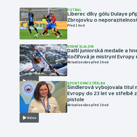
FOTBAL
Liberec díky gólu Dulaye přip
Zbrojovku o neporazitelnos
Před 1 hod
VODNÍ SLALOM
Další juniorská medaile a hn
Kočířová je mistryní Evropy
Aktualizováno před 2 hod
Video
SPORTOVNÍ STŘELBA
Šindlerová vybojovala titul 
Evropy do 23 let ve střelbě 
pistole
Aktualizováno před 2 hod
Video