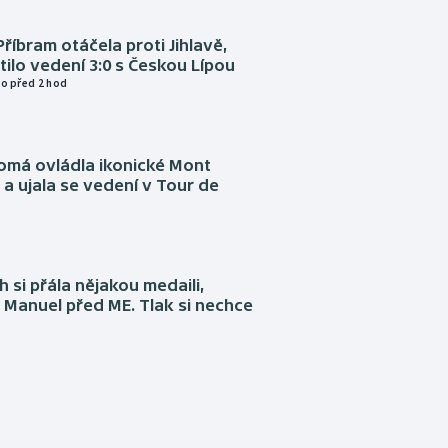
Příbram otáčela proti Jihlavě,
atilo vedení 3:0 s Českou Lípou
o před 2 hod
omá ovládla ikonické Mont
a ujala se vedení v Tour de
 si přála nějakou medaili,
 Manuel před ME. Tlak si nechce