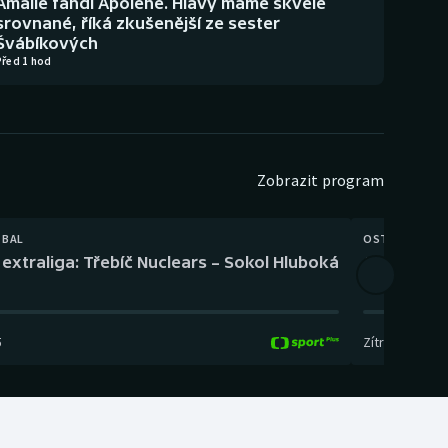
Amálie fandí Apoleně. Hlavy máme skvěle
srovnané, říká zkušenější ze sester
Švábíkových
Před 1 hod
Zobrazit program
TBAL
OSTATNÍ
extraliga: Třebíč Nuclears – Sokol Hluboká
Orientační
5
Zítra
,
14:00
-
17