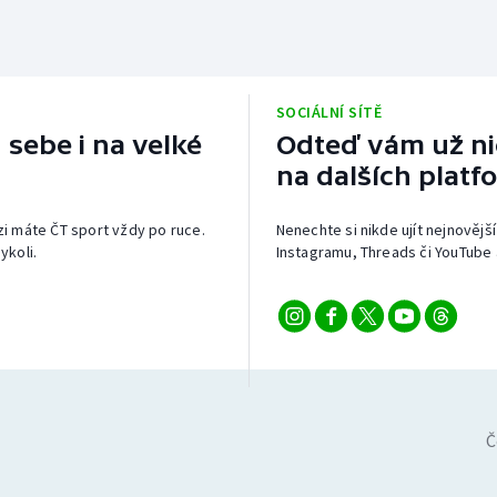
SOCIÁLNÍ SÍTĚ
 sebe i na velké
Odteď vám už nic
na dalších platf
izi máte ČT sport vždy po ruce.
Nenechte si nikde ujít nejnovější
ykoli.
Instagramu, Threads či YouTube 
Č