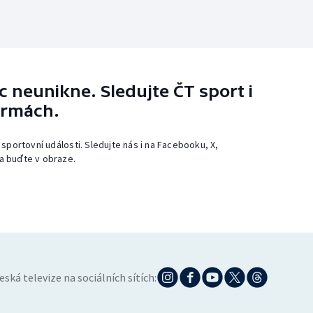
 neunikne. Sledujte ČT sport i
ormách.
 sportovní události. Sledujte nás i na Facebooku, X,
a buďte v obraze.
eská televize na sociálních sítích: