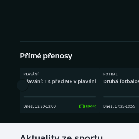
Curling
Dostihy
Florbal
Futsal
Přímé přenosy
Golf
PLAVÁNÍ
FOTBAL
Gymnastika
Plavání: TK před ME v plavání
Druhá fotbalov
Dnes
,
12:30
-
13:00
Dnes
,
17:35
-
19:55
Aktuality ze sportu