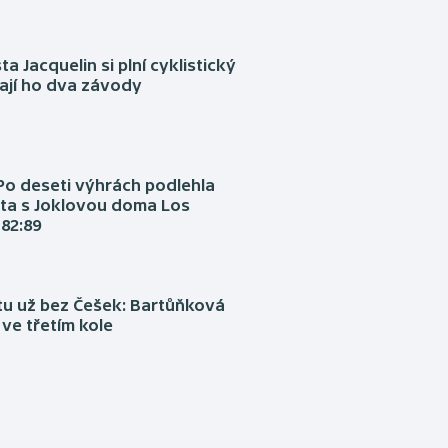
ta Jacquelin si plní cyklistický
ají ho dva závody
Po deseti výhrách podlehla
ta s Joklovou doma Los
82:89
tu už bez Češek: Bartůňková
 ve třetím kole