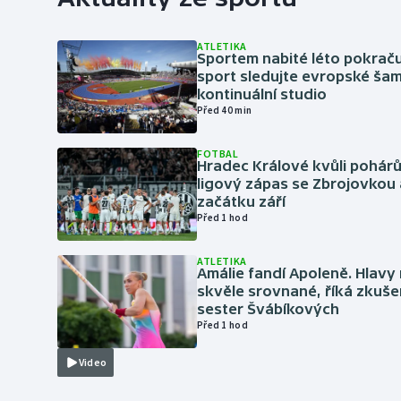
ATLETIKA
Sportem nabité léto pokraču
sport sledujte evropské šam
kontinuální studio
Před 40 min
FOTBAL
Hradec Králové kvůli pohár
ligový zápas se Zbrojovkou 
začátku září
Před 1 hod
ATLETIKA
Amálie fandí Apoleně. Hlav
skvěle srovnané, říká zkuše
sester Švábíkových
Před 1 hod
Video