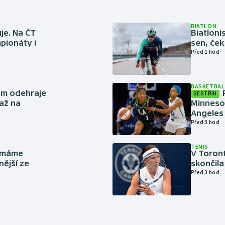
BIATLON
je. Na ČT
Biatlonis
pionáty i
sen, ček
Před 1 hod
BASKETBAL
ům odehraje
SESTŘIH
až na
Minneso
Angeles 
Před 3 hod
TENIS
y máme
V Toron
nější ze
skončila
Před 3 hod