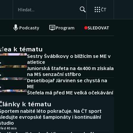
ČT
Podcasty
Program
SLEDOVAT
NEPŘEHLÉDNĚTE
Soutěže
idea k tématu
Sestry Švábíkovy o blížícím se ME v
Historické návraty
atletice
Juniorská štafeta na 4x400 m získala
Aplikace ČT sport
na MS senzační stříbro
Desetibojař Järvinen se chystá na
AZ kvíz
ME
Štefela má před ME velká očekávání
Články k tématu
Sportem nabité léto pokračuje. Na ČT sport
sledujte evropské šampionáty i kontinuální
studio
Před 40 min