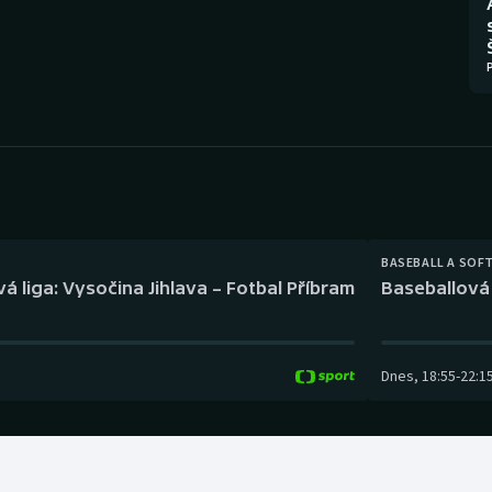
Moderní pětiboj
Triatlon
Motorsport
Veslování
Olympijské hry
Vodní slalom
Parasport
Volejbal
Plavání
Ostatní
BASEBALL A SOF
Plážový volejbal
á liga: Vysočina Jihlava – Fotbal Příbram
Baseballová 
Dnes
,
18:55
-
22:1