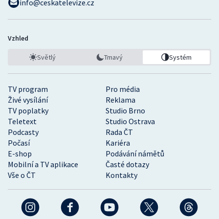
info@ceskatelevize.cz
Vzhled
Světlý
Tmavý
Systém
TV program
Pro média
Živé vysílání
Reklama
TV poplatky
Studio Brno
Teletext
Studio Ostrava
Podcasty
Rada ČT
Počasí
Kariéra
E-shop
Podávání námětů
Mobilní a TV aplikace
Časté dotazy
Vše o ČT
Kontakty