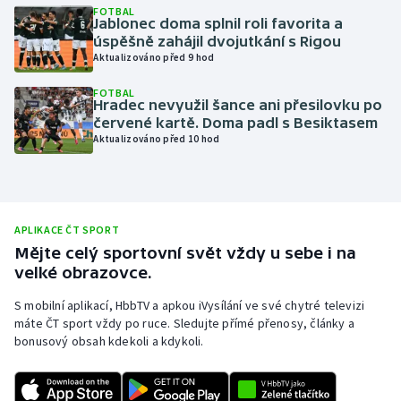
FOTBAL
Jablonec doma splnil roli favorita a
Olympijské hry
úspěšně zahájil dvojutkání s Rigou
Aktualizováno před 9 hod
Parasport
FOTBAL
Hradec nevyužil šance ani přesilovku po
Plavání
červené kartě. Doma padl s Besiktasem
Aktualizováno před 10 hod
Plážový volejbal
Ragby
APLIKACE ČT SPORT
Rychlobruslení
Mějte celý sportovní svět vždy u sebe i na
velké obrazovce.
Rychlostní kanoistika
S mobilní aplikací, HbbTV a apkou iVysílání ve své chytré televizi
máte ČT sport vždy po ruce. Sledujte přímé přenosy, články a
Short track
bonusový obsah kdekoli a kdykoli.
Sportovní střelba