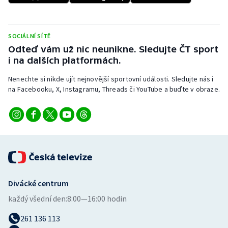
Stolní tenis
Triatlon
SOCIÁLNÍ SÍTĚ
Odteď vám už nic neunikne. Sledujte ČT sport
Veslování
i na dalších platformách.
Nenechte si nikde ujít nejnovější sportovní události. Sledujte nás i
Vodní slalom
na Facebooku, X, Instagramu, Threads či YouTube a buďte v obraze.
Volejbal
Ostatní
Divácké centrum
každý všední den:
8:00—16:00 hodin
261 136 113