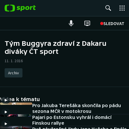
POPULÁRNÍ
SLEDOVAT
Fotbal
Tým Buggyra zdraví z Dakaru
diváky ČT sport
Hokej
11. 1. 2016
Tenis
Archiv
Atletika
Cyklistika
Videa k tématu
DALŠÍ SPORTY
Pro Jakuba Terešáka skončila po pádu
sezona MČR v motokrosu
Pajari po Estonsku vyhrál i domácí
Americký fotbal
NEPŘEHLÉDNĚTE
Finskou rallye