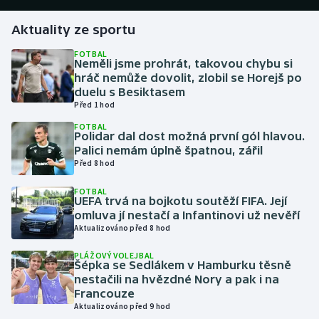
Aktuality ze sportu
Gymnastika
FOTBAL
Neměli jsme prohrát, takovou chybu si
Házená
hráč nemůže dovolit, zlobil se Horejš po
duelu s Besiktasem
Jezdectví
Před 1 hod
FOTBAL
Judo
Polidar dal dost možná první gól hlavou.
Palici nemám úplně špatnou, zářil
Před 8 hod
Krasobruslení
FOTBAL
UEFA trvá na bojkotu soutěží FIFA. Její
Lezení
omluva jí nestačí a Infantinovi už nevěří
Aktualizováno před 8 hod
Lyže a snowboard
PLÁŽOVÝ VOLEJBAL
Šépka se Sedlákem v Hamburku těsně
Moderní pětiboj
nestačili na hvězdné Nory a pak i na
Francouze
Motorsport
Aktualizováno před 9 hod