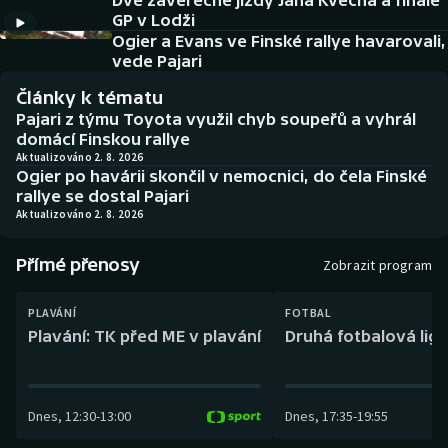
Dvě závěrečné jízdy Jana Kvěcha a finále
Baseball a softbal
Soutěže
GP v Lodži
Ogier a Evans ve Finské rallye havarovali,
Basketbal
Historické návraty
vede Pajari
Články k tématu
Biatlon
Aplikace ČT sport
Pajari z týmu Toyota využil chyb soupeřů a vyhrál
domácí Finskou rallye
Boby a skeleton
AZ kvíz
Aktualizováno 2. 8. 2026
Ogier po havárii skončil v nemocnici, do čela Finské
rallye se dostal Pajari
Box
Aktualizováno 2. 8. 2026
Curling
Přímé přenosy
Zobrazit program
Dostihy
PLAVÁNÍ
FOTBAL
Plavání: TK před ME v plavání
Druhá fotbalová liga
Florbal
Futsal
Dnes
,
12:30
-
13:00
Dnes
,
17:35
-
19:55
Golf