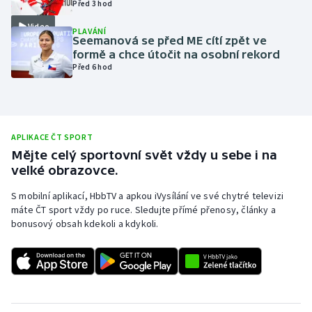
Před 3 hod
Olympijské hry
Video
PLAVÁNÍ
Seemanová se před ME cítí zpět ve
Parasport
formě a chce útočit na osobní rekord
Před 6 hod
Plavání
Plážový volejbal
APLIKACE ČT SPORT
Ragby
Mějte celý sportovní svět vždy u sebe i na
velké obrazovce.
Rychlobruslení
S mobilní aplikací, HbbTV a apkou iVysílání ve své chytré televizi
máte ČT sport vždy po ruce. Sledujte přímé přenosy, články a
Rychlostní kanoistika
bonusový obsah kdekoli a kdykoli.
Short track
Sportovní střelba