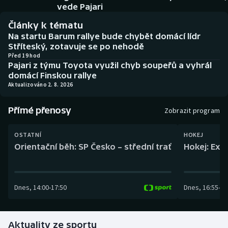
Baseball a softbal
Soutěže
vede Pajari
Články k tématu
Basketbal
Historické návraty
Na startu Barum rallye bude chybět domácí lídr
Stříteský, zotavuje se po nehodě
Biatlon
Aplikace ČT sport
Před 19 hod
Pajari z týmu Toyota využil chyb soupeřů a vyhrál
domácí Finskou rallye
Boby a skeleton
AZ kvíz
Aktualizováno 2. 8. 2026
Box
Přímé přenosy
Zobrazit program
Curling
OSTATNÍ
HOKEJ
Orientační běh: SP Česko – střední trať
Hokej: Exh
Dostihy
Florbal
Dnes
,
14:00
-
17:50
Dnes
,
16:55
-
19
Futsal
Aktuality ze sportu
Golf