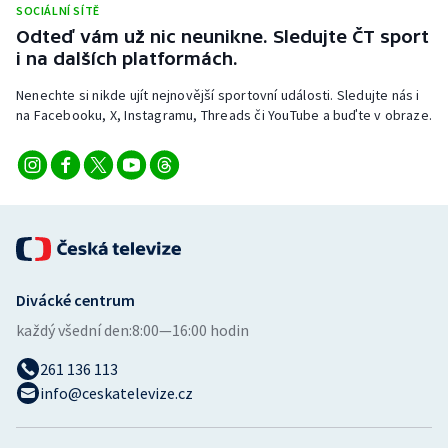
SOCIÁLNÍ SÍTĚ
Stolní tenis
Odteď vám už nic neunikne. Sledujte ČT sport
i na dalších platformách.
Triatlon
Nenechte si nikde ujít nejnovější sportovní události. Sledujte nás i
Veslování
na Facebooku, X, Instagramu, Threads či YouTube a buďte v obraze.
Vodní slalom
Volejbal
Ostatní
Divácké centrum
každý všední den:
8:00—16:00 hodin
261 136 113
info@ceskatelevize.cz