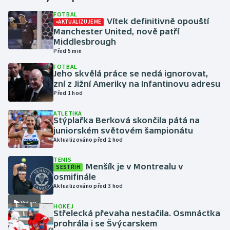
FOTBAL
Vítek definitivně opouští
AKTUALIZUJEME
Gymnastika
Manchester United, nově patří
Middlesbrough
Házená
Před 5 min
FOTBAL
Jezdectví
Jeho skvělá práce se nedá ignorovat,
zní z Jižní Ameriky na Infantinovu adresu
Před 1 hod
Judo
ATLETIKA
Stýplařka Berková skončila pátá na
Krasobruslení
juniorském světovém šampionátu
Aktualizováno před 2 hod
Lezení
TENIS
Menšík je v Montrealu v
SESTŘIH
Lyže a snowboard
osmifinále
Aktualizováno před 3 hod
Moderní pětiboj
Video
HOKEJ
Střelecká převaha nestačila. Osmnáctka
Motorsport
prohrála i se Švýcarskem