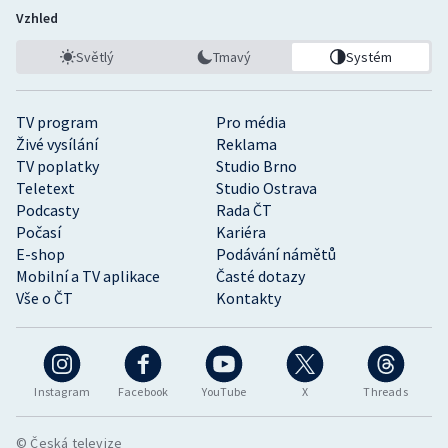
Vzhled
Světlý
Tmavý
Systém
TV program
Pro média
Živé vysílání
Reklama
TV poplatky
Studio Brno
Teletext
Studio Ostrava
Podcasty
Rada ČT
Počasí
Kariéra
E-shop
Podávání námětů
Mobilní a TV aplikace
Časté dotazy
Vše o ČT
Kontakty
Instagram
Facebook
YouTube
X
Threads
© Česká televize