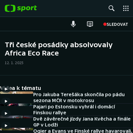
POPULÁRNÍ
SLEDOVAT
Fotbal
Tři české posádky absolvovaly
Africa Eco Race
Hokej
12. 1. 2025
Tenis
Atletika
Videa k tématu
Cyklistika
Pro Jakuba Terešáka skončila po pádu
sezona MČR v motokrosu
Pajari po Estonsku vyhrál i domácí
DALŠÍ SPORTY
Finskou rallye
Dvě závěrečné jízdy Jana Kvěcha a finále
Americký fotbal
NEPŘEHLÉDNĚTE
GP v Lodži
Ogier a Evans ve Finské rallye havarovali,