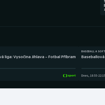
Moderní pětiboj
Triatlon
2
Motorsport
Veslování
Olympijské hry
Vodní slalom
Parasport
Volejbal
Plavání
Ostatní
BASEBALL A SOF
á liga: Vysočina Jihlava – Fotbal Příbram
Baseballová 
Plážový volejbal
Dnes
,
18:55
-
22:1