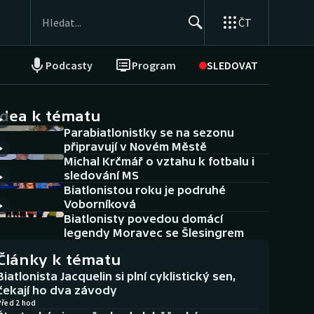
ČT
Podcasty
Program
SLEDOVAT
NEPŘEHLÉDNĚTE
Soutěže
idea k tématu
Parabiatlonistky se na sezonu
Historické návraty
připravují v Novém Městě
Michal Krčmář o vztahu k fotbalu i
Aplikace ČT sport
sledování MS
Biatlonistou roku je podruhé
AZ kvíz
Voborníková
Biatlonisty povedou domácí
legendy Moravec se Šlesingrem
Články k tématu
Biatlonista Jacquelin si plní cyklistický sen,
čekají ho dva závody
Před 2 hod