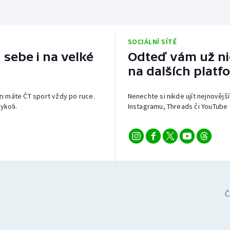
SOCIÁLNÍ SÍTĚ
 sebe i na velké
Odteď vám už nic
na dalších platf
izi máte ČT sport vždy po ruce.
Nenechte si nikde ujít nejnovější
ykoli.
Instagramu, Threads či YouTube 
Č