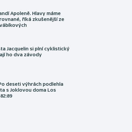
fandí Apoleně. Hlavy máme
rovnané, říká zkušenější ze
Švábíkových
ta Jacquelin si plní cyklistický
ají ho dva závody
Po deseti výhrách podlehla
ta s Joklovou doma Los
82:89