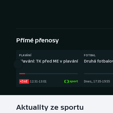
Curling
Dostihy
Florbal
Futsal
Přímé přenosy
Golf
PLAVÁNÍ
FOTBAL
Plavání: TK před ME v plavání
Druhá fotbalov
Gymnastika
12:31
-
13:01
Dnes
,
17:35
-
19:55
ŽIVĚ
Aktuality ze sportu