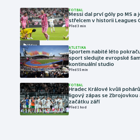
FOTBAL
Messi dal prví góly po MS a j
střelcem v historii Leagues
Před 3 min
Video
ATLETIKA
Sportem nabité léto pokraču
sport sledujte evropské šam
kontinuální studio
Před 55 min
FOTBAL
Hradec Králové kvůli pohár
ligový zápas se Zbrojovkou 
začátku září
Před 1 hod