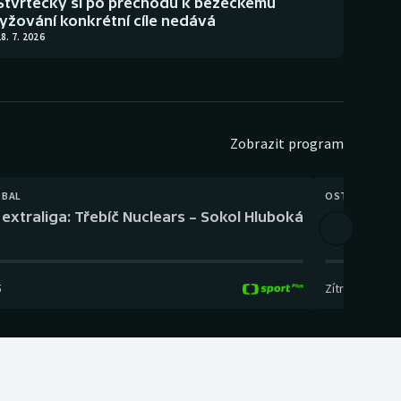
Štvrtecký si po přechodu k běžeckému
lyžování konkrétní cíle nedává
8. 7. 2026
Zobrazit program
TBAL
OSTATNÍ
extraliga: Třebíč Nuclears – Sokol Hluboká
Orientační
5
Zítra
,
14:00
-
17