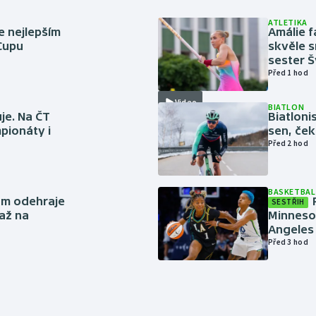
ATLETIKA
e nejlepším
Amálie 
 Cupu
skvěle s
sester 
Před 1 hod
Video
BIATLON
je. Na ČT
Biatlonis
pionáty i
sen, ček
Před 2 hod
BASKETBAL
ům odehraje
SESTŘIH
až na
Minneso
Angeles 
Před 3 hod