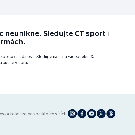
 neunikne. Sledujte ČT sport i
ormách.
 sportovní události. Sledujte nás i na Facebooku, X,
a buďte v obraze.
eská televize na sociálních sítích: