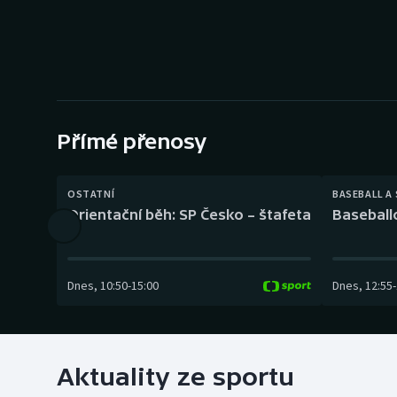
Curling
Dostihy
Florbal
Futsal
Přímé přenosy
Golf
OSTATNÍ
BASEBALL A
Orientační běh: SP Česko – štafeta
Baseball
Gymnastika
Dnes
,
10:50
-
15:00
Dnes
,
12:55
-
Aktuality ze sportu