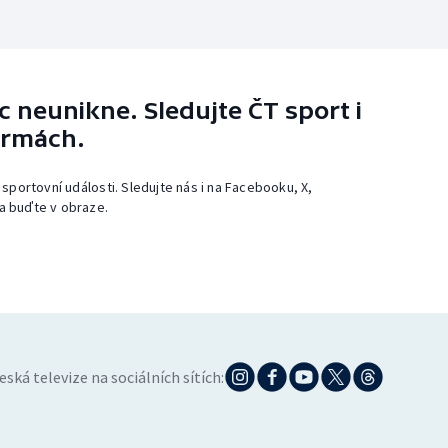
 neunikne. Sledujte ČT sport i
ormách.
 sportovní události. Sledujte nás i na Facebooku, X,
a buďte v obraze.
eská televize na sociálních sítích: