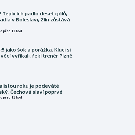
V Teplicích padlo deset gólů,
adla v Boleslavi, Zlín zůstává
o před 11 hod
:5 jako šok a porážka. Kluci si
věcí vyříkali, řekl trenér Plzně
alistou roku je podeváté
ský, Čechová slaví poprvé
o před 11 hod