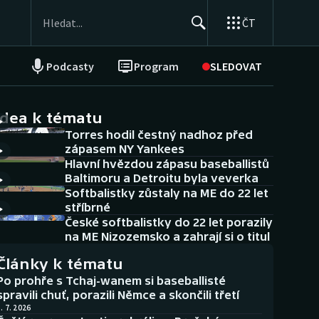
ČT
Podcasty
Program
SLEDOVAT
NEPŘEHLÉDNĚTE
Soutěže
idea k tématu
Torres hodil čestný nadhoz před
Historické návraty
zápasem NY Yankees
Hlavní hvězdou zápasu baseballistů
Aplikace ČT sport
Baltimoru a Detroitu byla veverka
Softbalistky zůstaly na ME do 22 let
AZ kvíz
stříbrné
České softbalistky do 22 let porazily
na ME Nizozemsko a zahrají si o titul
Články k tématu
Po prohře s Tchaj-wanem si baseballisté
spravili chuť, porazili Němce a skončili třetí
. 7. 2026