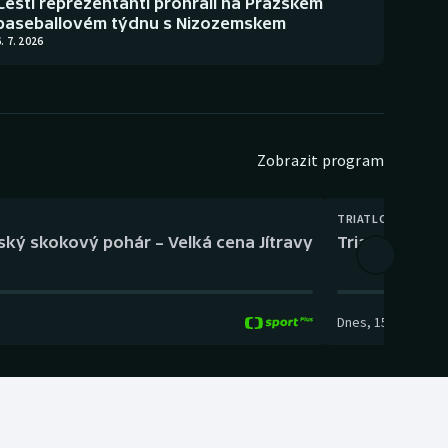
Čeští reprezentanti prohráli na Pražském
baseballovém týdnu s Nizozemskem
. 7. 2026
Zobrazit program
TRIATLON
eský skokový pohár – Velká cena Jítravy
Triatlon: XTE
Dnes
,
15:00
-
16:10