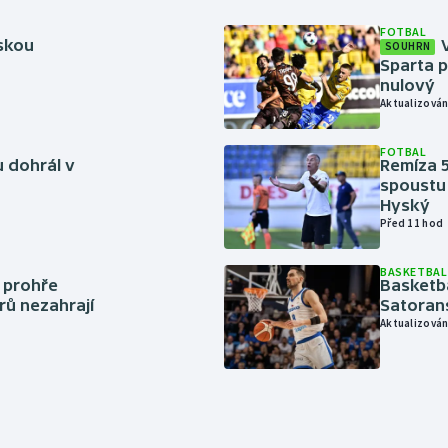
FOTBAL
rskou
SOUHRN
Sparta p
nulový
Aktualizován
FOTBAL
 dohrál v
Remíza 5
spoustu 
Hyský
Před 11 hod
BASKETBAL
í prohře
Basketb
rů nezahrají
Satoran
Aktualizován