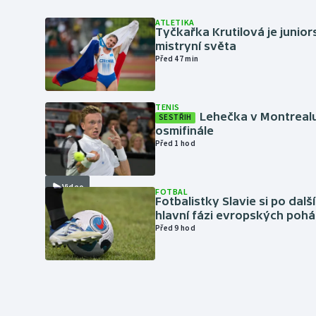
ATLETIKA
Tyčkařka Krutilová je junio
mistryní světa
Před 47 min
TENIS
Lehečka v Montrealu
SESTŘIH
osmifinále
Před 1 hod
Video
FOTBAL
Fotbalistky Slavie si po dalš
hlavní fázi evropských pohá
Před 9 hod