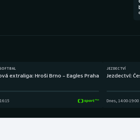
Moderní pětiboj
Triatlon
6
Motorsport
Veslování
Olympijské hry
Vodní slalom
Parasport
Volejbal
Plavání
Ostatní
 SOFTBAL
JEZDECTVÍ
ová extraliga: Hroši Brno – Eagles Praha
Jezdectví: Č
Plážový volejbal
16:15
Dnes
,
14:00
-
19:00