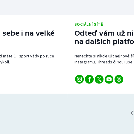
SOCIÁLNÍ SÍTĚ
 sebe i na velké
Odteď vám už nic
na dalších platf
izi máte ČT sport vždy po ruce.
Nenechte si nikde ujít nejnovější
ykoli.
Instagramu, Threads či YouTube 
Č