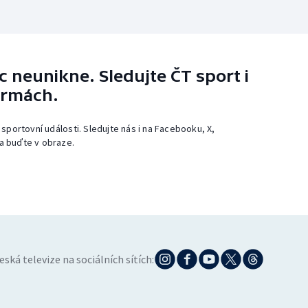
 neunikne. Sledujte ČT sport i
ormách.
 sportovní události. Sledujte nás i na Facebooku, X,
a buďte v obraze.
eská televize na sociálních sítích: