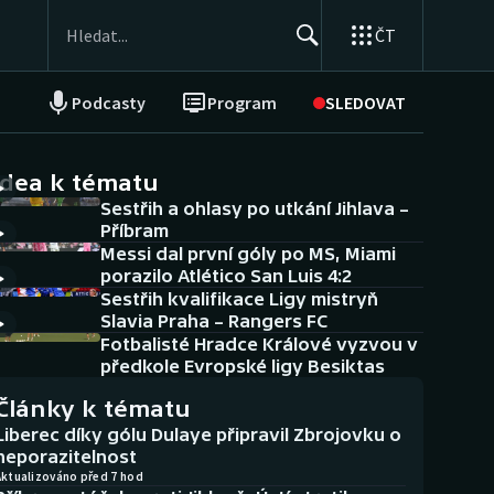
ČT
Podcasty
Program
SLEDOVAT
NEPŘEHLÉDNĚTE
Soutěže
idea k tématu
Sestřih a ohlasy po utkání Jihlava –
Historické návraty
Příbram
Messi dal první góly po MS, Miami
Aplikace ČT sport
porazilo Atlético San Luis 4:2
Sestřih kvalifikace Ligy mistryň
AZ kvíz
Slavia Praha – Rangers FC
Fotbalisté Hradce Králové vyzvou v
předkole Evropské ligy Besiktas
Články k tématu
Liberec díky gólu Dulaye připravil Zbrojovku o
neporazitelnost
Aktualizováno před 7 hod