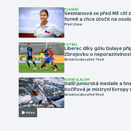
PLAVÁNÍ
Seemanová se před ME cítí 
formě a chce útočit na osob
Před 10 min
FOTBAL
Liberec díky gólu Dulaye přip
Zbrojovku o neporazitelnos
Aktualizováno před 7 hod
VODNÍ SLALOM
Další juniorská medaile a hn
Kočířová je mistryní Evropy
Aktualizováno před 9 hod
Video