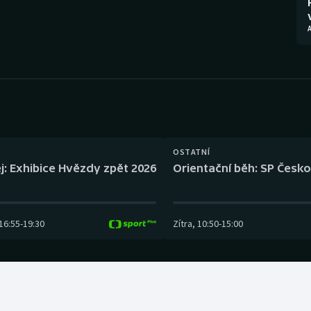
Moderní pětiboj
Triatlon
Motorsport
Veslování
Olympijské hry
Vodní slalom
Parasport
Volejbal
Plavání
Ostatní
OSTATNÍ
j: Exhibice Hvězdy zpět 2026
Orientační běh: SP Česko
Plážový volejbal
16:55
-
19:30
Zítra
,
10:50
-
15:00