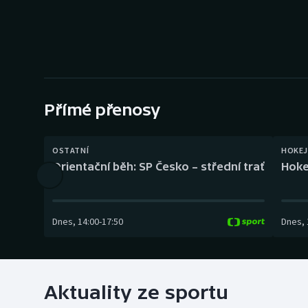
Curling
Dostihy
Florbal
Futsal
Přímé přenosy
Golf
OSTATNÍ
HOKEJ
Orientační běh: SP Česko – střední trať
Hoke
Gymnastika
Dnes
,
14:00
-
17:50
Dnes
,
Aktuality ze sportu