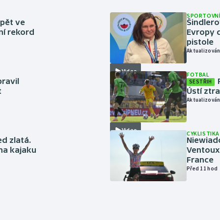
SPORTOVNÍ
zpět ve
Šindlero
ní rekord
Evropy d
pistole
Aktualizován
Video
FOTBAL
ravil
SESTŘIH
t
Ústí ztr
Aktualizován
Video
CYKLISTIKA
ed zlatá.
Niewiad
 na kajaku
Ventoux 
France
Před 11 hod