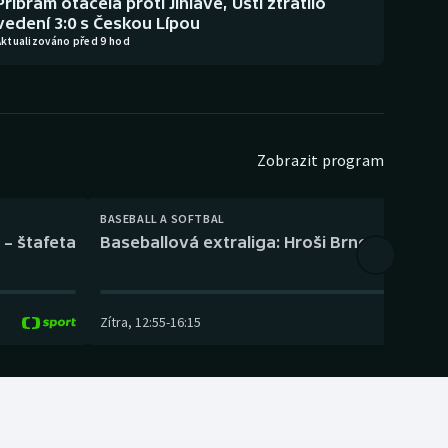
Příbram otáčela proti Jihlavě, Ústí ztratilo
vedení 3:0 s Českou Lípou
Aktualizováno před 9 hod
Zobrazit program
BASEBALL A SOFTBAL
 – štafeta
Baseballová extraliga: Hroši Brno – Eagles
Zítra
,
12:55
-
16:15