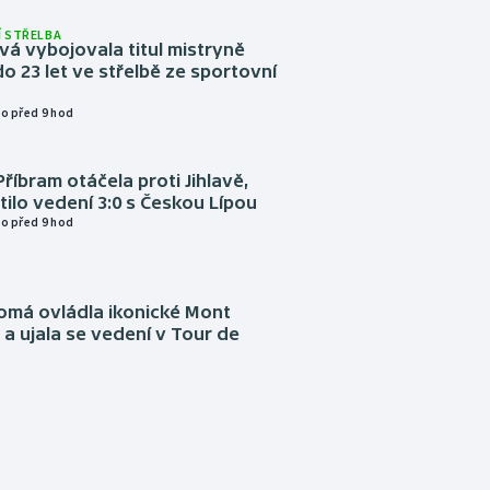
 STŘELBA
vá vybojovala titul mistryně
o 23 let ve střelbě ze sportovní
o před 9 hod
Příbram otáčela proti Jihlavě,
atilo vedení 3:0 s Českou Lípou
o před 9 hod
omá ovládla ikonické Mont
a ujala se vedení v Tour de