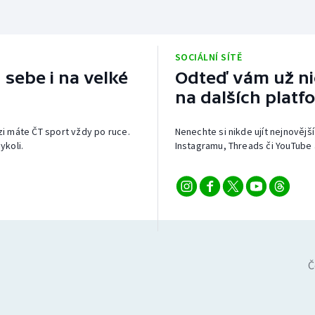
SOCIÁLNÍ SÍTĚ
 sebe i na velké
Odteď vám už nic
na dalších platf
izi máte ČT sport vždy po ruce.
Nenechte si nikde ujít nejnovější
ykoli.
Instagramu, Threads či YouTube 
Č