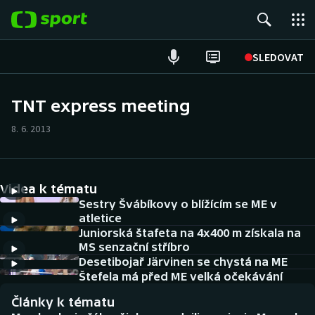
POPULÁRNÍ
SLEDOVAT
Fotbal
TNT express meeting
Hokej
8. 6. 2013
Tenis
Videa k tématu
Atletika
Sestry Švábíkovy o blížícím se ME v
atletice
Cyklistika
Juniorská štafeta na 4x400 m získala na
MS senzační stříbro
DALŠÍ SPORTY
Desetibojař Järvinen se chystá na ME
Štefela má před ME velká očekávání
Americký fotbal
NEPŘEHLÉDNĚTE
Články k tématu