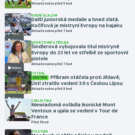
Aktualizováno před 5 hod
Gymnastika
VODNÍ SLALOM
Další juniorská medaile a hned zlatá.
Kočířová je mistryní Evropy na kajaku
Házená
Aktualizováno před 7 hod
Video
Jezdectví
SPORTOVNÍ STŘELBA
Šindlerová vybojovala titul mistryně
Evropy do 23 let ve střelbě ze sportovní
Judo
pistole
Aktualizováno před 7 hod
Video
Krasobruslení
FOTBAL
Příbram otáčela proti Jihlavě,
SESTŘIH
Ústí ztratilo vedení 3:0 s Českou Lípou
Lezení
Aktualizováno před 8 hod
Video
Lyže a snowboard
CYKLISTIKA
Niewiadomá ovládla ikonické Mont
Ventoux a ujala se vedení v Tour de
Moderní pětiboj
France
Před 9 hod
Motorsport
ATLETIKA