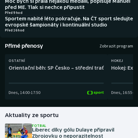
Moc bych si přála nějakou medaili, popisuje Manuel
Baseball a softbal
Soutěže
před ME. Tlak si nechce připustit
Před 9 hod
Sportem nabité léto pokračuje. Na ČT sport sledujte
Basketbal
Historické návraty
evropské šampionáty i kontinuální studio
Před 16 hod
Biatlon
Aplikace ČT sport
Přímé přenosy
Zobrazit program
Boby a skeleton
AZ kvíz
OSTATNÍ
HOKEJ
Box
Orientační běh: SP Česko – střední trať
Hokej: Exh
Curling
Dnes
,
14:00
-
17:50
Dnes
,
16:55
-
19
Dostihy
Florbal
Aktuality ze sportu
Futsal
FOTBAL
Liberec díky gólu Dulaye připravil
Zbrojovku o neporazitelnost
Golf