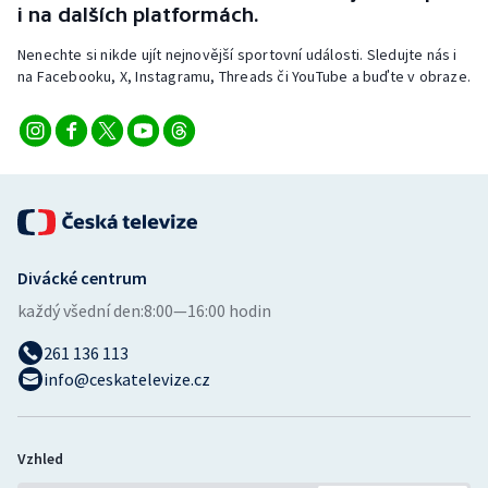
i na dalších platformách.
Stolní tenis
Nenechte si nikde ujít nejnovější sportovní události. Sledujte nás i
Triatlon
na Facebooku, X, Instagramu, Threads či YouTube a buďte v obraze.
Veslování
Vodní slalom
Volejbal
Ostatní
Divácké centrum
každý všední den:
8:00—16:00 hodin
261 136 113
info@ceskatelevize.cz
Vzhled