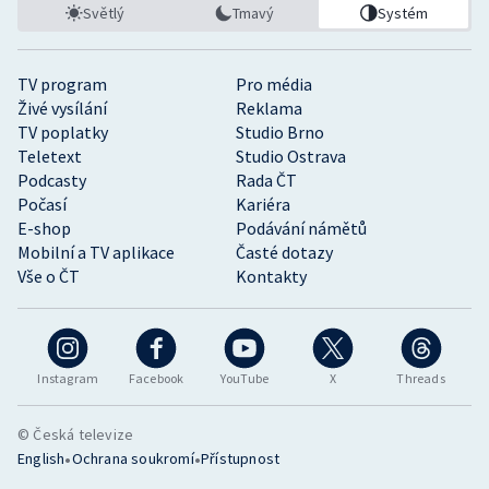
Světlý
Tmavý
Systém
TV program
Pro média
Živé vysílání
Reklama
TV poplatky
Studio Brno
Teletext
Studio Ostrava
Podcasty
Rada ČT
Počasí
Kariéra
E-shop
Podávání námětů
Mobilní a TV aplikace
Časté dotazy
Vše o ČT
Kontakty
Instagram
Facebook
YouTube
X
Threads
© Česká televize
•
•
English
Ochrana soukromí
Přístupnost