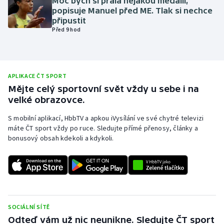
Moc bych si přála nějakou medaili,
popisuje Manuel před ME. Tlak si nechce
Olympijské hry
připustit
Před 9 hod
Parasport
Plavání
APLIKACE ČT SPORT
Plážový volejbal
Mějte celý sportovní svět vždy u sebe i na
velké obrazovce.
Ragby
S mobilní aplikací, HbbTV a apkou iVysílání ve své chytré televizi
máte ČT sport vždy po ruce. Sledujte přímé přenosy, články a
Rychlobruslení
bonusový obsah kdekoli a kdykoli.
Rychlostní kanoistika
Short track
Sportovní střelba
SOCIÁLNÍ SÍTĚ
Odteď vám už nic neunikne. Sledujte ČT sport