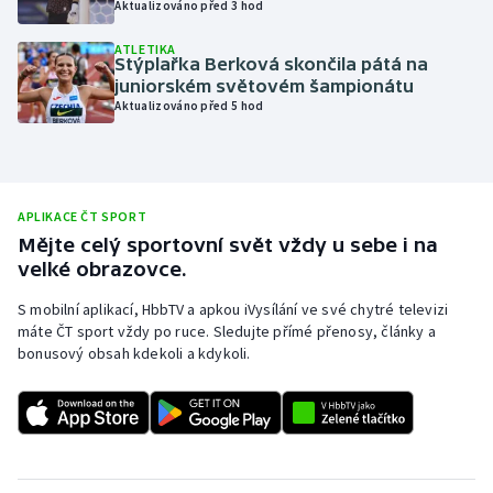
Aktualizováno před 3 hod
Olympijské hry
ATLETIKA
Stýplařka Berková skončila pátá na
Parasport
juniorském světovém šampionátu
Aktualizováno před 5 hod
Plavání
Plážový volejbal
APLIKACE ČT SPORT
Ragby
Mějte celý sportovní svět vždy u sebe i na
velké obrazovce.
Rychlobruslení
S mobilní aplikací, HbbTV a apkou iVysílání ve své chytré televizi
máte ČT sport vždy po ruce. Sledujte přímé přenosy, články a
Rychlostní kanoistika
bonusový obsah kdekoli a kdykoli.
Short track
Sportovní střelba