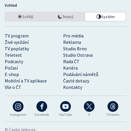
Vzhled
Světlý
Tmavý
Systém
TV program
Pro média
Živé vysílání
Reklama
TV poplatky
Studio Brno
Teletext
Studio Ostrava
Podcasty
Rada ČT
Počasí
Kariéra
E-shop
Podávání námětů
Mobilní a TV aplikace
Časté dotazy
Vše o ČT
Kontakty
Instagram
Facebook
YouTube
X
Threads
© Česká televize