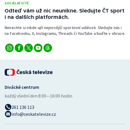
SOCIÁLNÍ SÍTĚ
Stolní tenis
Odteď vám už nic neunikne. Sledujte ČT sport
i na dalších platformách.
Triatlon
Nenechte si nikde ujít nejnovější sportovní události. Sledujte nás i
Veslování
na Facebooku, X, Instagramu, Threads či YouTube a buďte v obraze.
Vodní slalom
Volejbal
Ostatní
Divácké centrum
každý všední den:
8:00—16:00 hodin
261 136 113
info@ceskatelevize.cz