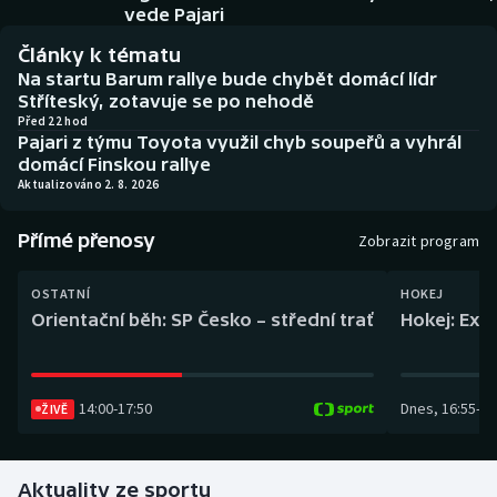
Baseball a softbal
Soutěže
vede Pajari
Články k tématu
Basketbal
Historické návraty
Na startu Barum rallye bude chybět domácí lídr
Stříteský, zotavuje se po nehodě
Biatlon
Aplikace ČT sport
Před 22 hod
Pajari z týmu Toyota využil chyb soupeřů a vyhrál
domácí Finskou rallye
Boby a skeleton
AZ kvíz
Aktualizováno 2. 8. 2026
Box
Přímé přenosy
Zobrazit program
Curling
OSTATNÍ
HOKEJ
Orientační běh: SP Česko – střední trať
Hokej: Exh
Dostihy
Florbal
14:00
-
17:50
Dnes
,
16:55
-
19
ŽIVĚ
Futsal
Aktuality ze sportu
Golf