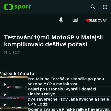
POPULÁRNÍ
SLEDOVAT
Fotbal
Testování týmů MotoGP v Malajsii
komplikovalo deštivé počasí
Hokej
31. 1. 2017
Tenis
Atletika
Videa k tématu
Cyklistika
Pro Jakuba Terešáka skončila po pádu
sezona MČR v motokrosu
Pajari po Estonsku vyhrál i domácí
DALŠÍ SPORTY
Finskou rallye
Dvě závěrečné jízdy Jana Kvěcha a finále
Americký fotbal
NEPŘEHLÉDNĚTE
GP v Lodži
Ogier a Evans ve Finské rallye havarovali,