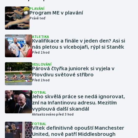
PLAVÁNÍ
Program ME v plavání
Gymnastika
Právě teď
Házená
ATLETIKA
Kvalifikace a finále v jeden den? Asi si
Jezdectví
nás pletou s vícebojaři, rýpl si Staněk
Před 2 hod
Judo
VESLOVÁNÍ
Párová čtyřka juniorek si vyjela v
Krasobruslení
Plovdivu světové stříbro
Před 2 hod
Lezení
FOTBAL
Jeho skvělá práce se nedá ignorovat,
Lyže a snowboard
zní na Infantinovu adresu. Mezitím
vyplouvá další skandál
Aktualizováno před 3 hod
Moderní pětiboj
FOTBAL
Vítek definitivně opouští Manchester
Motorsport
United, nově patří Middlesbrough